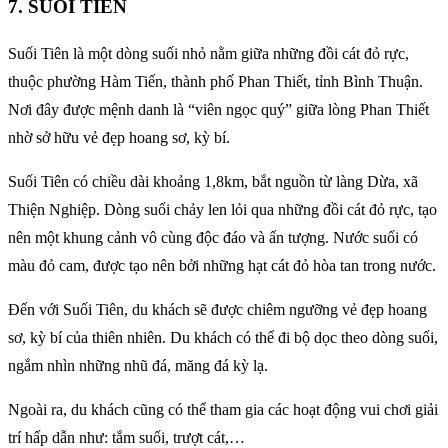
7. SUỐI TIÊN
Suối Tiên là một dòng suối nhỏ nằm giữa những đồi cát đỏ rực,
thuộc phường Hàm Tiến, thành phố Phan Thiết, tỉnh Bình Thuận.
Nơi đây được mệnh danh là “viên ngọc quý” giữa lòng Phan Thiết
nhờ sở hữu vẻ đẹp hoang sơ, kỳ bí.
Suối Tiên có chiều dài khoảng 1,8km, bắt nguồn từ làng Dừa, xã
Thiện Nghiệp. Dòng suối chảy len lỏi qua những đồi cát đỏ rực, tạo
nên một khung cảnh vô cùng độc đáo và ấn tượng. Nước suối có
màu đỏ cam, được tạo nên bởi những hạt cát đỏ hòa tan trong nước.
Đến với Suối Tiên, du khách sẽ được chiêm ngưỡng vẻ đẹp hoang
sơ, kỳ bí của thiên nhiên. Du khách có thể đi bộ dọc theo dòng suối,
ngắm nhìn những nhũ đá, măng đá kỳ lạ.
Ngoài ra, du khách cũng có thể tham gia các hoạt động vui chơi giải
trí hấp dẫn như: tắm suối, trượt cát,…