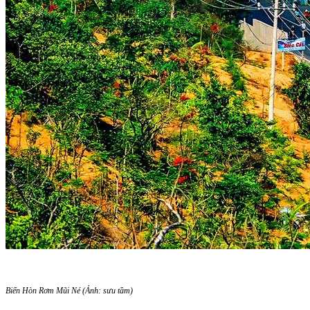
Biển Hòn Rơm Mũi Né (Ảnh: sưu tầm)