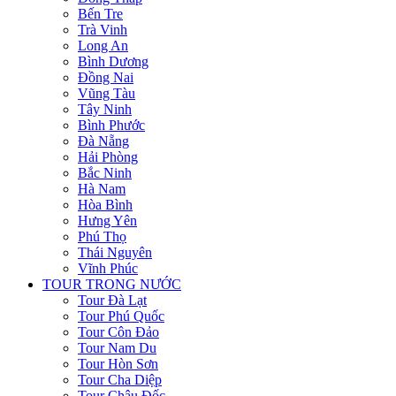
Bến Tre
Trà Vinh
Long An
Bình Dương
Đồng Nai
Vũng Tàu
Tây Ninh
Bình Phước
Đà Nẵng
Hải Phòng
Bắc Ninh
Hà Nam
Hòa Bình
Hưng Yên
Phú Thọ
Thái Nguyên
Vĩnh Phúc
TOUR TRONG NƯỚC
Tour Đà Lạt
Tour Phú Quốc
Tour Côn Đảo
Tour Nam Du
Tour Hòn Sơn
Tour Cha Diệp
Tour Châu Đốc