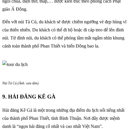
ngôi chùa, điện thờ, tháp,… được kiến trúc theo phong cách Phật
giáo Á Đông.
Đến với núi Tà Cú, du khách sẽ được chiêm ngưỡng vẻ đẹp hùng vĩ
của thiên nhiên. Du khách có thể đi bộ hoặc đi cáp treo để lên đỉnh
núi. Từ đỉnh núi, du khách có thể phóng tầm mắt ngắm nhìn khung
cảnh toàn thành phố Phan Thiết và biển Đông bao la.
Núi Tà Cú (Ảnh: sưu tầm)
9. HẢI ĐĂNG KÊ GÀ
Hải đăng Kê Gà là một trong những địa điểm du lịch nổi tiếng nhất
của thành phố Phan Thiết, tỉnh Bình Thuận. Nơi đây được mệnh
danh là “ngọn hải đăng cổ nhất và cao nhất Việt Nam”.