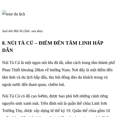
Suối tiên Mũi Né (Ảnh: sưu tầm)
8. NÚI TÀ CÚ – ĐIỂM ĐẾN TÂM LINH HẤP
DẪN
Núi Tà Cú là một ngọn núi lửa đã tắt, nằm cách trung tâm thành phố
Phan Thiết khoảng 28km về hướng Nam. Nơi đây là một điểm đến
tâm linh và du lịch hấp dẫn, thu hút đông đảo du khách trong và
ngoài nước đến tham quan, chiêm bái.
Núi Tà Cú có độ cao 649m, được bao phủ bởi những cánh rừng
nguyên sinh xanh mát. Trên đỉnh núi là quần thể chùa Linh Sơn
Trường Thọ, được xây dựng từ thế kỷ 19. Quần thể chùa gồm 10