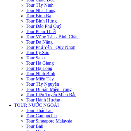
Tour Tây Ninh
Tour Nha Trang
Tour Bình Ba
Tour Bình Hưng
Tour Đảo Phú Quý
Tour Phan Thiết
Tour Vũng Tàu - Bình Châu
Tour Đà Nẵng
Tour Phú Yên - Quy Nhơn
Tour Lý Sơn
Tour Sapa
Tour Hà Giang
Tour Hạ Long
Tour Ninh Bình
Tour Miền Tây
Tour Tây Nguyên
Tour Di Sản Miền Trung
Tour Liên Tuyến Miền Bắc
Tour Hành Hương
TOUR NƯỚC NGOÀI
Tour Thái Lan
Tour Campuchia
Tour Singapore Malaysia
Tour Bali