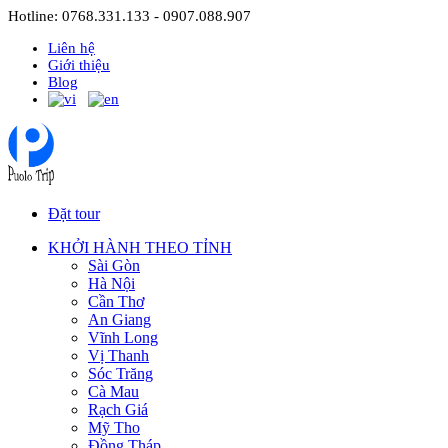
Hotline: 0768.331.133 - 0907.088.907
Liên hệ
Giới thiệu
Blog
Đặt tour
KHỞI HÀNH THEO TỈNH
Sài Gòn
Hà Nội
Cần Thơ
An Giang
Vĩnh Long
Vị Thanh
Sóc Trăng
Cà Mau
Rạch Giá
Mỹ Tho
Đồng Tháp