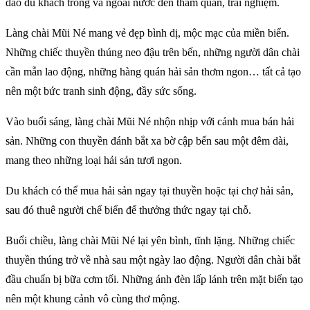
đảo du khách trong và ngoài nước đến tham quan, trải nghiệm.
Làng chài Mũi Né mang vẻ đẹp bình dị, mộc mạc của miền biển.
Những chiếc thuyền thúng neo đậu trên bến, những người dân chài
cần mẫn lao động, những hàng quán hải sản thơm ngon… tất cả tạo
nên một bức tranh sinh động, đầy sức sống.
Vào buổi sáng, làng chài Mũi Né nhộn nhịp với cảnh mua bán hải
sản. Những con thuyền đánh bắt xa bờ cập bến sau một đêm dài,
mang theo những loại hải sản tươi ngon.
Du khách có thể mua hải sản ngay tại thuyền hoặc tại chợ hải sản,
sau đó thuê người chế biến để thưởng thức ngay tại chỗ.
Buổi chiều, làng chài Mũi Né lại yên bình, tĩnh lặng. Những chiếc
thuyền thúng trở về nhà sau một ngày lao động. Người dân chài bắt
đầu chuẩn bị bữa cơm tối. Những ánh đèn lấp lánh trên mặt biển tạo
nên một khung cảnh vô cùng thơ mộng.