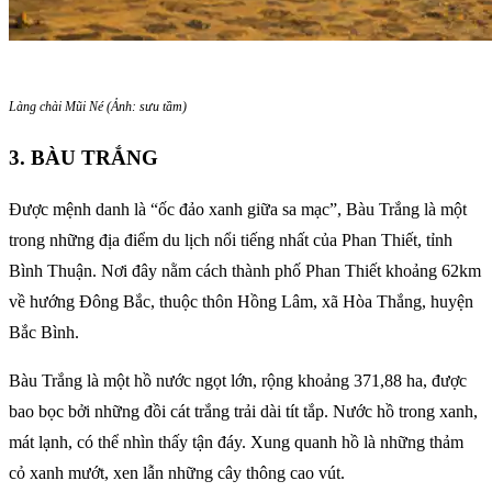
Làng chài Mũi Né (Ảnh: sưu tầm)
3. BÀU TRẮNG
Được mệnh danh là “ốc đảo xanh giữa sa mạc”, Bàu Trắng là một
trong những địa điểm du lịch nổi tiếng nhất của Phan Thiết, tỉnh
Bình Thuận. Nơi đây nằm cách thành phố Phan Thiết khoảng 62km
về hướng Đông Bắc, thuộc thôn Hồng Lâm, xã Hòa Thắng, huyện
Bắc Bình.
Bàu Trắng là một hồ nước ngọt lớn, rộng khoảng 371,88 ha, được
bao bọc bởi những đồi cát trắng trải dài tít tắp. Nước hồ trong xanh,
mát lạnh, có thể nhìn thấy tận đáy. Xung quanh hồ là những thảm
cỏ xanh mướt, xen lẫn những cây thông cao vút.