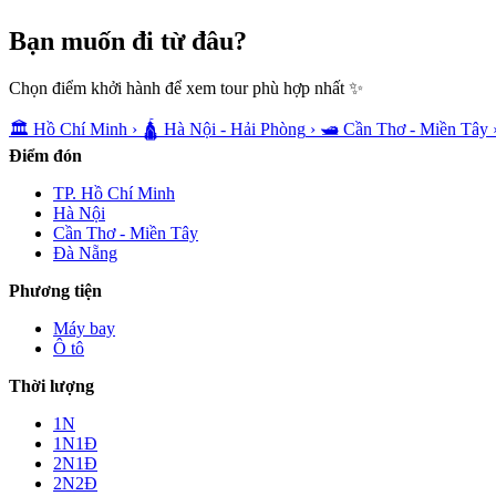
Bạn muốn
đi từ đâu?
Chọn điểm khởi hành để xem tour phù hợp nhất ✨
🏛️
Hồ Chí Minh
›
🛕
Hà Nội - Hải Phòng
›
🛥️
Cần Thơ - Miền Tây
Điểm đón
TP. Hồ Chí Minh
Hà Nội
Cần Thơ - Miền Tây
Đà Nẵng
Phương tiện
Máy bay
Ô tô
Thời lượng
1N
1N1Đ
2N1Đ
2N2Đ