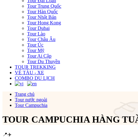
Tour Đài Loan
Tour Trung Quốc
Tour Hàn Quốc
Tour Nhật Bản
Tour Hong Kong
Tour Dubai
Tour Lào
Tour Châu Âu
Tour Úc
Tour Mỹ
Tour Ai Cập
Tour Du Thuyền
TOUR TREKKING
VÉ TÀU - XE
COMBO DU LỊCH
Trang chủ
Tour nước ngoài
Tour Campuchia
TOUR CAMPUCHIA HÀNG TUẦ
📍
✈️