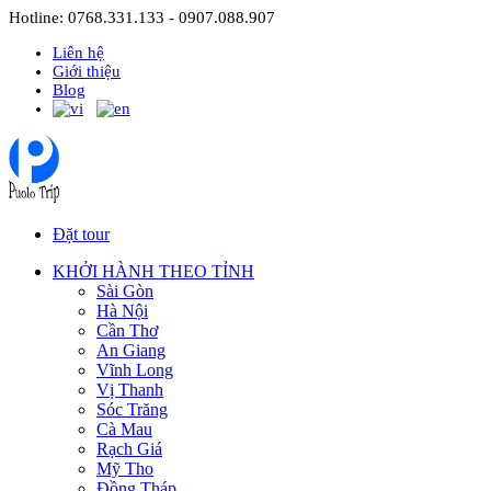
Hotline: 0768.331.133 - 0907.088.907
Liên hệ
Giới thiệu
Blog
Đặt tour
KHỞI HÀNH THEO TỈNH
Sài Gòn
Hà Nội
Cần Thơ
An Giang
Vĩnh Long
Vị Thanh
Sóc Trăng
Cà Mau
Rạch Giá
Mỹ Tho
Đồng Tháp