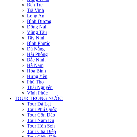
Bến Tre
Trà Vinh
Long An
Bình Dương
Đồng Nai
Vũng Tàu
Tây Ninh
Bình Phước
Đà Nẵng
Hải Phòng
Bắc Ninh
Hà Nam
Hòa Bình
Hưng Yên
Phú Thọ
Thái Nguyên
Vĩnh Phúc
TOUR TRONG NƯỚC
Tour Đà Lạt
Tour Phú Quốc
Tour Côn Đảo
Tour Nam Du
Tour Hòn Sơn
Tour Cha Diệp
Tour Châu Đốc