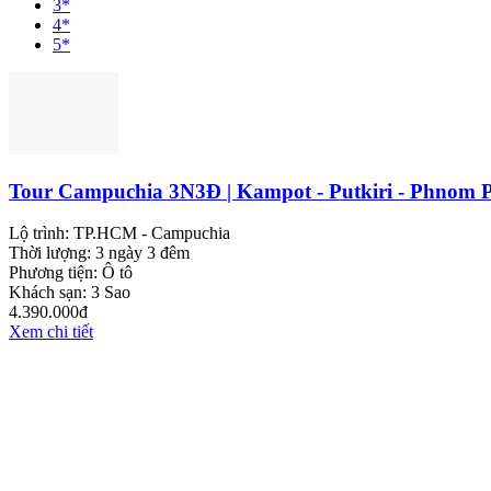
3*
4*
5*
Tour Campuchia 3N3Đ | Kampot - Putkiri - Phnom 
Lộ trình:
TP.HCM - Campuchia
Thời lượng:
3 ngày 3 đêm
Phương tiện:
Ô tô
Khách sạn:
3 Sao
4.390.000đ
Xem chi tiết