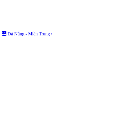
›
🌉
Đà Nẵng - Miền Trung
›