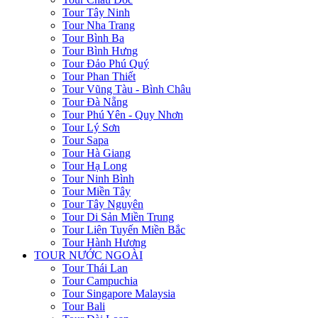
Tour Tây Ninh
Tour Nha Trang
Tour Bình Ba
Tour Bình Hưng
Tour Đảo Phú Quý
Tour Phan Thiết
Tour Vũng Tàu - Bình Châu
Tour Đà Nẵng
Tour Phú Yên - Quy Nhơn
Tour Lý Sơn
Tour Sapa
Tour Hà Giang
Tour Hạ Long
Tour Ninh Bình
Tour Miền Tây
Tour Tây Nguyên
Tour Di Sản Miền Trung
Tour Liên Tuyến Miền Bắc
Tour Hành Hương
TOUR NƯỚC NGOÀI
Tour Thái Lan
Tour Campuchia
Tour Singapore Malaysia
Tour Bali