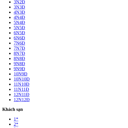
3N2Đ
3N3Đ
4N3Đ
4N4Đ
5N4Đ
5N5Đ
6N5Đ
6N6Đ
7N6Đ
7N7Đ
8N7Đ
8N8Đ
9N8Đ
9N9Đ
10N9Đ
10N10Đ
11N10Đ
11N11Đ
12N11Đ
12N12Đ
Khách sạn
1*
2*