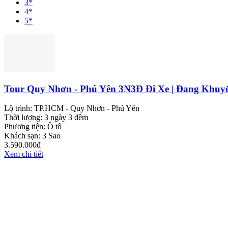
3*
4*
5*
Tour Quy Nhơn - Phú Yên 3N3Đ Đi Xe | Đang Khuy
Lộ trình:
TP.HCM - Quy Nhơn - Phú Yên
Thời lượng:
3 ngày 3 đêm
Phương tiện:
Ô tô
Khách sạn:
3 Sao
3.590.000đ
Xem chi tiết