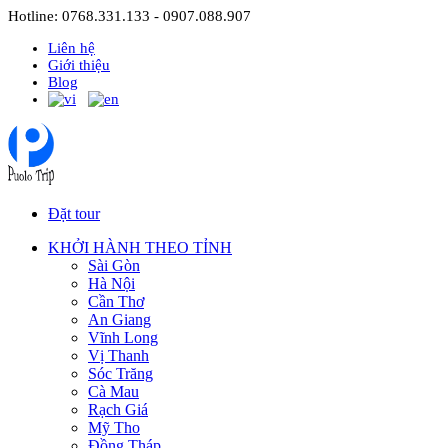
Hotline: 0768.331.133 - 0907.088.907
Liên hệ
Giới thiệu
Blog
Đặt tour
KHỞI HÀNH THEO TỈNH
Sài Gòn
Hà Nội
Cần Thơ
An Giang
Vĩnh Long
Vị Thanh
Sóc Trăng
Cà Mau
Rạch Giá
Mỹ Tho
Đồng Tháp