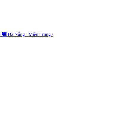
›
🌉
Đà Nẵng - Miền Trung
›