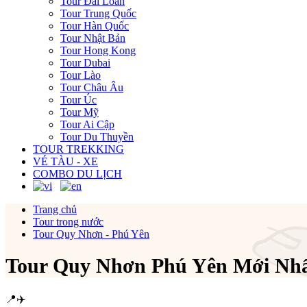
Tour Đài Loan
Tour Trung Quốc
Tour Hàn Quốc
Tour Nhật Bản
Tour Hong Kong
Tour Dubai
Tour Lào
Tour Châu Âu
Tour Úc
Tour Mỹ
Tour Ai Cập
Tour Du Thuyền
TOUR TREKKING
VÉ TÀU - XE
COMBO DU LỊCH
Trang chủ
Tour trong nước
Tour Quy Nhơn - Phú Yên
Tour Quy Nhơn Phú Yên Mới Nhấ
📍
✈️