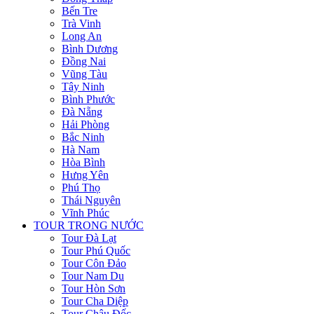
Bến Tre
Trà Vinh
Long An
Bình Dương
Đồng Nai
Vũng Tàu
Tây Ninh
Bình Phước
Đà Nẵng
Hải Phòng
Bắc Ninh
Hà Nam
Hòa Bình
Hưng Yên
Phú Thọ
Thái Nguyên
Vĩnh Phúc
TOUR TRONG NƯỚC
Tour Đà Lạt
Tour Phú Quốc
Tour Côn Đảo
Tour Nam Du
Tour Hòn Sơn
Tour Cha Diệp
Tour Châu Đốc