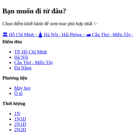
Bạn muốn
đi từ đâu?
Chọn điểm khởi hành để xem tour phù hợp nhất ✨
🏛️
Hồ Chí Minh
›
🛕
Hà Nội - Hải Phòng
›
🛥️
Cần Thơ - Miền Tây
Điểm đón
TP. Hồ Chí Minh
Hà Nội
Cần Thơ - Miền Tây
Đà Nẵng
Phương tiện
Máy bay
Ô tô
Thời lượng
1N
1N1Đ
2N1Đ
2N2Đ