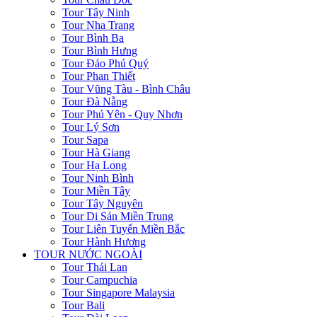
Tour Tây Ninh
Tour Nha Trang
Tour Bình Ba
Tour Bình Hưng
Tour Đảo Phú Quý
Tour Phan Thiết
Tour Vũng Tàu - Bình Châu
Tour Đà Nẵng
Tour Phú Yên - Quy Nhơn
Tour Lý Sơn
Tour Sapa
Tour Hà Giang
Tour Hạ Long
Tour Ninh Bình
Tour Miền Tây
Tour Tây Nguyên
Tour Di Sản Miền Trung
Tour Liên Tuyến Miền Bắc
Tour Hành Hương
TOUR NƯỚC NGOÀI
Tour Thái Lan
Tour Campuchia
Tour Singapore Malaysia
Tour Bali