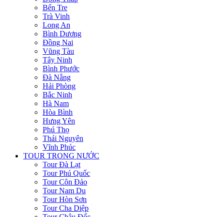
Bến Tre
Trà Vinh
Long An
Bình Dương
Đồng Nai
Vũng Tàu
Tây Ninh
Bình Phước
Đà Nẵng
Hải Phòng
Bắc Ninh
Hà Nam
Hòa Bình
Hưng Yên
Phú Thọ
Thái Nguyên
Vĩnh Phúc
TOUR TRONG NƯỚC
Tour Đà Lạt
Tour Phú Quốc
Tour Côn Đảo
Tour Nam Du
Tour Hòn Sơn
Tour Cha Diệp
Tour Châu Đốc