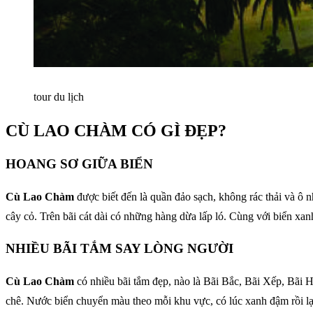
tour du lịch
CÙ LAO CHÀM CÓ GÌ ĐẸP?
HOANG SƠ GIỮA BIỂN
Cù Lao Chàm
được biết đến là quần đảo sạch, không rác thải và ô
cây cỏ. Trên bãi cát dài có những hàng dừa lấp ló. Cùng với biển xa
NHIỀU BÃI TẮM SAY LÒNG NGƯỜI
Cù Lao Chàm
có nhiều bãi tắm đẹp, nào là Bãi Bắc, Bãi Xếp, Bãi 
chê. Nước biển chuyển màu theo mỗi khu vực, có lúc xanh đậm rồi l