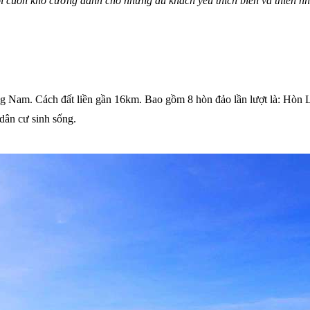
lôi cuốn khó cưỡng dành cho những du khách yêu thích biển và thiên nh
ảng Nam. Cách đất liền gần 16km. Bao gồm 8 hòn đảo lần lượt là: H
dân cư sinh sống.