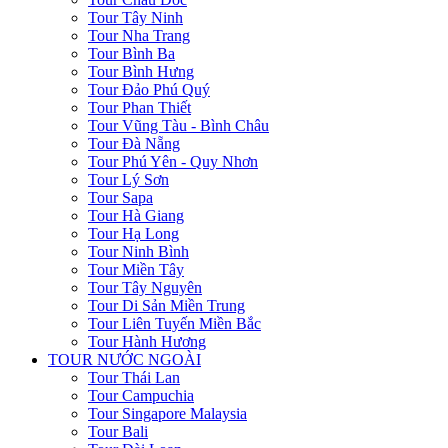
Tour Tây Ninh
Tour Nha Trang
Tour Bình Ba
Tour Bình Hưng
Tour Đảo Phú Quý
Tour Phan Thiết
Tour Vũng Tàu - Bình Châu
Tour Đà Nẵng
Tour Phú Yên - Quy Nhơn
Tour Lý Sơn
Tour Sapa
Tour Hà Giang
Tour Hạ Long
Tour Ninh Bình
Tour Miền Tây
Tour Tây Nguyên
Tour Di Sản Miền Trung
Tour Liên Tuyến Miền Bắc
Tour Hành Hương
TOUR NƯỚC NGOÀI
Tour Thái Lan
Tour Campuchia
Tour Singapore Malaysia
Tour Bali