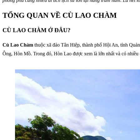
phong phú cùng nhiều di tích lịch sử tồn tại hàng trăm năm. Là nét 
TỔNG QUAN VỀ CÙ LAO CHÀM
CÙ LAO CHÀM Ở ĐÂU?
Cù Lao Chàm
thuộc xã đảo Tân Hiệp, thành phố Hội An, tỉnh Qu
Ông, Hòn Mồ. Trong đó, Hòn Lao được xem là lớn nhất và có nhiều 