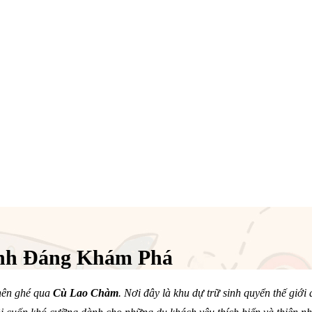
nh Đáng Khám Phá
nên ghé qua
Cù Lao Chàm
. Nơi đây là khu dự trữ sinh quyển thế g