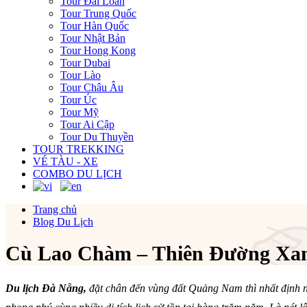
Tour Đài Loan
Tour Trung Quốc
Tour Hàn Quốc
Tour Nhật Bản
Tour Hong Kong
Tour Dubai
Tour Lào
Tour Châu Âu
Tour Úc
Tour Mỹ
Tour Ai Cập
Tour Du Thuyền
TOUR TREKKING
VÉ TÀU - XE
COMBO DU LỊCH
Trang chủ
Blog Du Lịch
Cù Lao Chàm – Thiên Đường Xa
Du lịch Đà Nẵng,
đặt chân đến vùng đất Quảng Nam thì nhất định 