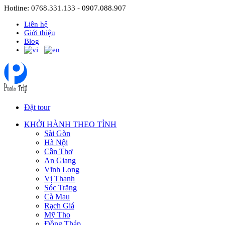
Hotline: 0768.331.133 - 0907.088.907
Liên hệ
Giới thiệu
Blog
Đặt tour
KHỞI HÀNH THEO TỈNH
Sài Gòn
Hà Nội
Cần Thơ
An Giang
Vĩnh Long
Vị Thanh
Sóc Trăng
Cà Mau
Rạch Giá
Mỹ Tho
Đồng Tháp