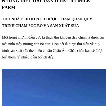
NHỮNG ĐIỀU HẤP DẪN Ở ĐÀ LẠT MILK
FARM
THỨ NHẤT: DU KHÁCH ĐƯỢC THAM QUAN QUY
TRÌNH CHĂM SÓC BÒ VÀ SẢN XUẤT SỮA
Một trong những điều cực kì thích thú khi đến đây chính là được tận
mắt nhìn thấy những con bò sữa. Hơn hết là được tìm hiểu về quy
trình sản xuất sữa theo tiêu chuẩn Châu Âu. Chắc chắn bạn sẽ được
biết thêm rất nhiều điều bổ ích đấy.