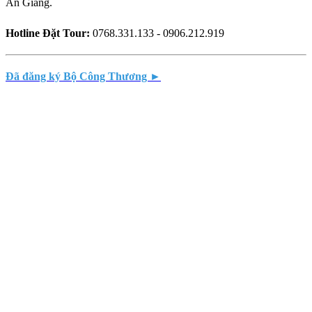
An Giang.
Hotline Đặt Tour:
0768.331.133 - 0906.212.919
Đã đăng ký Bộ Công Thương ►