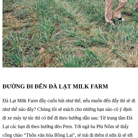
ĐƯỜNG ĐI ĐẾN ĐÀ LẠT MILK FARM
Đà Lạt Milk Farm đầy cuốn hút như thế, nếu muốn đến đấy thì sẽ đi
như thế nào đây? Chúng tôi sẽ mách cho những bạn nào có ý định
đi xe máy tự túc thì có thể đi theo hướng dẫn sau: Từ trung tâm Đà
Lạt các bạn đi theo hướng đèo Pren. Tới ngã ba Phi Nôm sẽ thấy
cổng chào “Thôn văn hóa Bồng Lai”, rẻ trái đi thêm tí nữa là sẽ tới