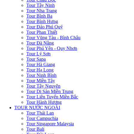
Tour Tây Ninh
Tour Nha Trang
Tour Bình Ba
Tour Bình Hưng
Tour Đảo Phú Quý
Tour Phan Thiết
Tour Vũng Tàu - Bình Châu
Tour Đà Nẵng
Tour Phú Yên - Quy Nhơn
Tour Lý Sơn
Tour Sapa
Tour Hà Giang
Tour Hạ Long
Tour Ninh Bình
Tour Miền Tây
Tour Tây Nguyên
Tour Di Sản Miền Trung
Tour Liên Tuyến Miền Bắc
Tour Hành Hương
TOUR NƯỚC NGOÀI
Tour Thái Lan
Tour Campuchia
Tour Singapore Malaysia
Tour Bali