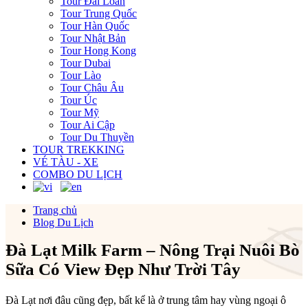
Tour Đài Loan
Tour Trung Quốc
Tour Hàn Quốc
Tour Nhật Bản
Tour Hong Kong
Tour Dubai
Tour Lào
Tour Châu Âu
Tour Úc
Tour Mỹ
Tour Ai Cập
Tour Du Thuyền
TOUR TREKKING
VÉ TÀU - XE
COMBO DU LỊCH
Trang chủ
Blog Du Lịch
Đà Lạt Milk Farm – Nông Trại Nuôi Bò
Sữa Có View Đẹp Như Trời Tây
Đà Lạt nơi đâu cũng đẹp, bất kể là ở trung tâm hay vùng ngoại ô