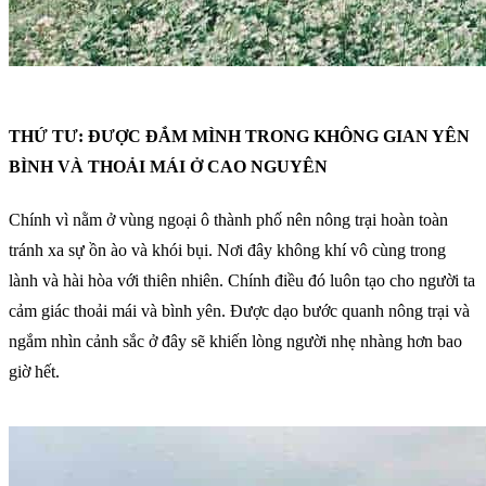
THỨ TƯ: ĐƯỢC ĐẮM MÌNH TRONG KHÔNG GIAN YÊN
BÌNH VÀ THOẢI MÁI Ở CAO NGUYÊN
Chính vì nằm ở vùng ngoại ô thành phố nên nông trại hoàn toàn
tránh xa sự ồn ào và khói bụi. Nơi đây không khí vô cùng trong
lành và hài hòa với thiên nhiên. Chính điều đó luôn tạo cho người ta
cảm giác thoải mái và bình yên. Được dạo bước quanh nông trại và
ngắm nhìn cảnh sắc ở đây sẽ khiến lòng người nhẹ nhàng hơn bao
giờ hết.