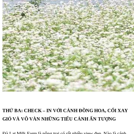
THỨ BA: CHECK – IN VỚI CÁNH ĐỒNG HOA, CỐI XAY
GIÓ VÀ VÔ VÀN NHỮNG TIỂU CẢNH ẤN TƯỢNG
Đà Lạt Milk Farm là nông trại có rất nhiều view đẹp. Nào là cánh