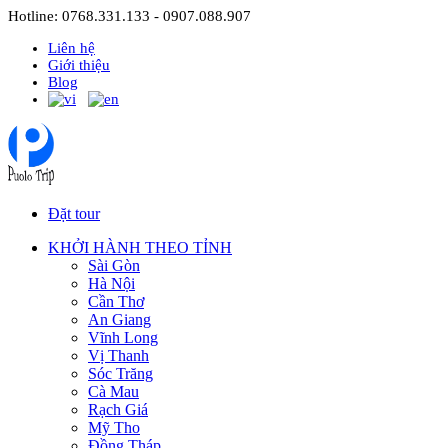
Hotline: 0768.331.133 - 0907.088.907
Liên hệ
Giới thiệu
Blog
Đặt tour
KHỞI HÀNH THEO TỈNH
Sài Gòn
Hà Nội
Cần Thơ
An Giang
Vĩnh Long
Vị Thanh
Sóc Trăng
Cà Mau
Rạch Giá
Mỹ Tho
Đồng Tháp