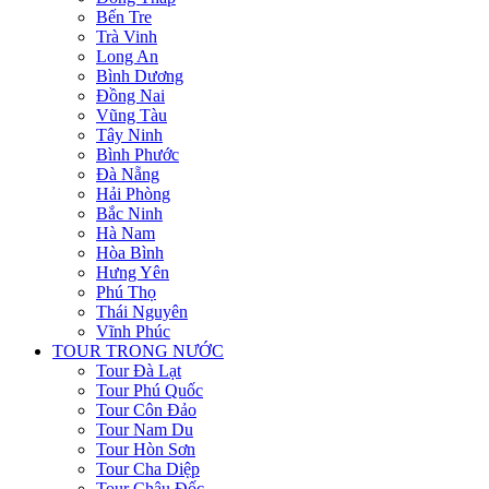
Bến Tre
Trà Vinh
Long An
Bình Dương
Đồng Nai
Vũng Tàu
Tây Ninh
Bình Phước
Đà Nẵng
Hải Phòng
Bắc Ninh
Hà Nam
Hòa Bình
Hưng Yên
Phú Thọ
Thái Nguyên
Vĩnh Phúc
TOUR TRONG NƯỚC
Tour Đà Lạt
Tour Phú Quốc
Tour Côn Đảo
Tour Nam Du
Tour Hòn Sơn
Tour Cha Diệp
Tour Châu Đốc