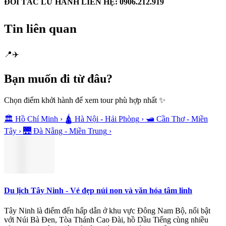
ĐỐI TÁC LỮ HÀNH LIÊN HỆ: 0906.212.919
Tin liên quan
📍
✈️
Bạn muốn
đi từ đâu?
Chọn điểm khởi hành để xem tour phù hợp nhất ✨
🏛️
Hồ Chí Minh
›
🛕
Hà Nội - Hải Phòng
›
🛥️
Cần Thơ - Miền
Tây
›
🌉
Đà Nẵng - Miền Trung
›
Du lịch Tây Ninh - Vẻ đẹp núi non và văn hóa tâm linh
Tây Ninh là điểm đến hấp dẫn ở khu vực Đông Nam Bộ, nổi bật
với Núi Bà Đen, Tòa Thánh Cao Đài, hồ Dầu Tiếng cùng nhiều