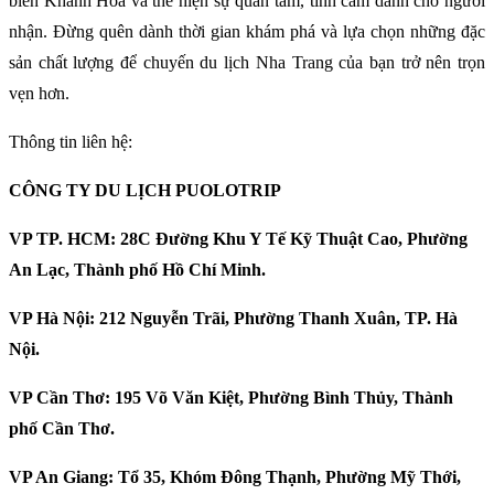
biển Khánh Hòa và thể hiện sự quan tâm, tình cảm dành cho người
nhận. Đừng quên dành thời gian khám phá và lựa chọn những đặc
sản chất lượng để chuyến du lịch Nha Trang của bạn trở nên trọn
vẹn hơn.
Thông tin liên hệ:
CÔNG TY DU LỊCH PUOLOTRIP
VP TP. HCM: 28C Đường Khu Y Tế Kỹ Thuật Cao, Phường
An Lạc, Thành phố Hồ Chí Minh.
VP Hà Nội: 212 Nguyễn Trãi, Phường Thanh Xuân, TP. Hà
Nội.
VP Cần Thơ: 195 Võ Văn Kiệt, Phường Bình Thủy, Thành
phố Cần Thơ.
VP An Giang: Tổ 35, Khóm Đông Thạnh, Phường Mỹ Thới,