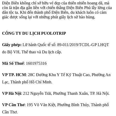
Điện Biên không chỉ sở hữu vẻ đẹp của thiên nhiên hoang dã, mà
còn là trận địa gắn liền với chiến thắng Điện Biên Phủ lẫy lừng của
dân tộc ta. Khi đến thành phố Điện Biên, du khách luôn có cảm
giác được sống lại với những phút giây lịch sử hào hùng.
CÔNG TY DU LỊCH PUOLOTRIP
Giấy phép:
Lữ hành Quốc tế số: 89-011/2019/TCDL-GP LHQT
do Bộ VH, Thể thao và Du lịch cấp.
Mã Số Thuế
: 1601975316
VP TP. HCM
: 28C Đường Khu Y Tế Kỹ Thuật Cao, Phường An
Lạc, Thành phố Hồ Chí Minh.
VP Hà Nội
: 212 Nguyễn Trãi, Phường Thanh Xuân, TP. Hà Nội.
VP Cần Thơ
: 195 Võ Văn Kiệt, Phường Bình Thủy, Thành phố
Cần Thơ.