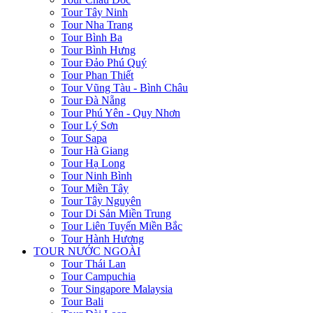
Tour Tây Ninh
Tour Nha Trang
Tour Bình Ba
Tour Bình Hưng
Tour Đảo Phú Quý
Tour Phan Thiết
Tour Vũng Tàu - Bình Châu
Tour Đà Nẵng
Tour Phú Yên - Quy Nhơn
Tour Lý Sơn
Tour Sapa
Tour Hà Giang
Tour Hạ Long
Tour Ninh Bình
Tour Miền Tây
Tour Tây Nguyên
Tour Di Sản Miền Trung
Tour Liên Tuyến Miền Bắc
Tour Hành Hương
TOUR NƯỚC NGOÀI
Tour Thái Lan
Tour Campuchia
Tour Singapore Malaysia
Tour Bali