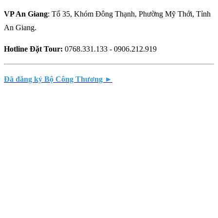
VP An Giang
: Tổ 35, Khóm Đông Thạnh, Phường Mỹ Thới, Tỉnh
An Giang.
Hotline Đặt Tour:
0768.331.133 - 0906.212.919
Đã đăng ký Bộ Công Thương ►