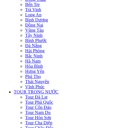
Bến Tre
Trà Vinh
Long An
Bình Dương
Đồng Nai
Vũng Tàu
Tây Ninh
Bình Phước
Đà Nẵng
Hải Phòng
Bắc Ninh
Hà Nam
Hòa Bình
Hưng Yên
Phú Thọ
Thái Nguyên
Vĩnh Phúc
TOUR TRONG NƯỚC
Tour Đà Lạt
Tour Phú Quốc
Tour Côn Đảo
Tour Nam Du
Tour Hòn Sơn
Tour Cha Diệp
Tour Châu Đốc