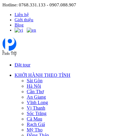
Hotline: 0768.331.133 - 0907.088.907
Liên hệ
Giới thiệu
Blog
Đặt tour
KHỞI HÀNH THEO TỈNH
Sài Gòn
Hà Nội
Cần Thơ
An Giang
Vĩnh Long
Vị Thanh
Sóc Trăng
Cà Mau
Rạch Giá
Mỹ Tho
Đồng Tháp