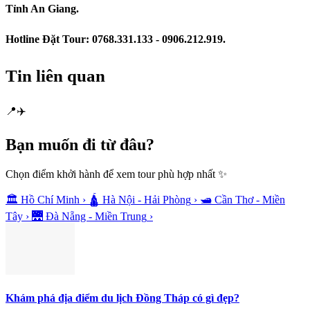
Tỉnh An Giang.
Hotline Đặt Tour: 0768.331.133 - 0906.212.919.
Tin liên quan
📍
✈️
Bạn muốn
đi từ đâu?
Chọn điểm khởi hành để xem tour phù hợp nhất ✨
🏛️
Hồ Chí Minh
›
🛕
Hà Nội - Hải Phòng
›
🛥️
Cần Thơ - Miền
Tây
›
🌉
Đà Nẵng - Miền Trung
›
Khám phá địa điểm du lịch Đồng Tháp có gì đẹp?