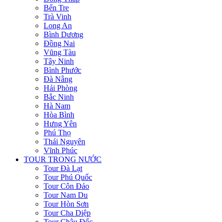
Bến Tre
Trà Vinh
Long An
Bình Dương
Đồng Nai
Vũng Tàu
Tây Ninh
Bình Phước
Đà Nẵng
Hải Phòng
Bắc Ninh
Hà Nam
Hòa Bình
Hưng Yên
Phú Thọ
Thái Nguyên
Vĩnh Phúc
TOUR TRONG NƯỚC
Tour Đà Lạt
Tour Phú Quốc
Tour Côn Đảo
Tour Nam Du
Tour Hòn Sơn
Tour Cha Diệp
Tour Châu Đốc