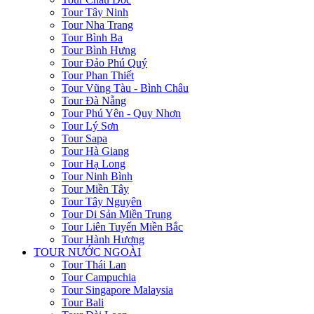
Tour Tây Ninh
Tour Nha Trang
Tour Bình Ba
Tour Bình Hưng
Tour Đảo Phú Quý
Tour Phan Thiết
Tour Vũng Tàu - Bình Châu
Tour Đà Nẵng
Tour Phú Yên - Quy Nhơn
Tour Lý Sơn
Tour Sapa
Tour Hà Giang
Tour Hạ Long
Tour Ninh Bình
Tour Miền Tây
Tour Tây Nguyên
Tour Di Sản Miền Trung
Tour Liên Tuyến Miền Bắc
Tour Hành Hương
TOUR NƯỚC NGOÀI
Tour Thái Lan
Tour Campuchia
Tour Singapore Malaysia
Tour Bali