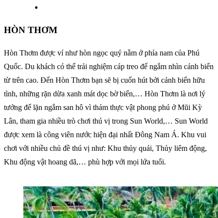
HÒN THƠM
Hòn Thơm được ví như hòn ngọc quý nằm ở phía nam của Phú
Quốc. Du khách có thể trải nghiệm cáp treo để ngắm nhìn cảnh biển
từ trên cao. Đến Hòn Thơm bạn sẽ bị cuốn hút bởi cảnh biển hữu
tình, những rặn dừa xanh mát dọc bờ biển,… Hòn Thơm là nơi lý
tưởng để lặn ngắm san hô vì thảm thực vật phong phú ở Mũi Kỳ
Lân, tham gia nhiều trò chơi thú vị trong Sun World,… Sun World
được xem là công viên nước hiện đại nhất Đông Nam Á. Khu vui
chơi với nhiều chủ đề thú vị như: Khu thủy quái, Thủy liêm động,
Khu động vật hoang dã,… phù hợp với mọi lứa tuổi.