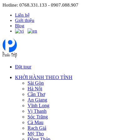
Hotline: 0768.331.133 - 0907.088.907
Liên hệ
Giới thiệu
Blog
Đặt tour
KHỞI HÀNH THEO TỈNH
Sài Gòn
Hà Nội
Cần Thơ
An Giang
Vĩnh Long
Vị Thanh
Sóc Trăng
Cà Mau
Rạch Giá
Mỹ Tho
Đồng Tháp