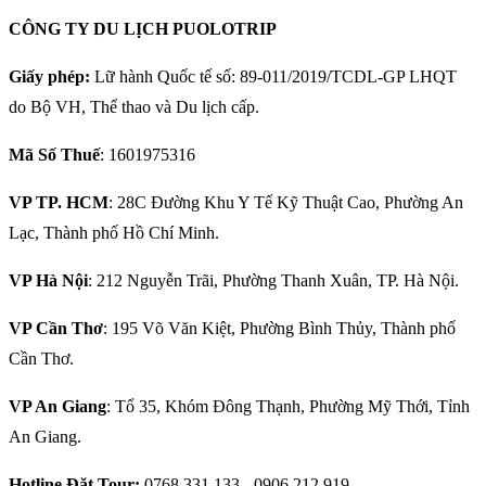
CÔNG TY DU LỊCH PUOLOTRIP
Giấy phép:
Lữ hành Quốc tế số: 89-011/2019/TCDL-GP LHQT
do Bộ VH, Thể thao và Du lịch cấp.
Mã Số Thuế
: 1601975316
VP TP. HCM
: 28C Đường Khu Y Tế Kỹ Thuật Cao, Phường An
Lạc, Thành phố Hồ Chí Minh.
VP Hà Nội
: 212 Nguyễn Trãi, Phường Thanh Xuân, TP. Hà Nội.
VP Cần Thơ
: 195 Võ Văn Kiệt, Phường Bình Thủy, Thành phố
Cần Thơ.
VP An Giang
: Tổ 35, Khóm Đông Thạnh, Phường Mỹ Thới, Tỉnh
An Giang.
Hotline Đặt Tour:
0768.331.133 - 0906.212.919