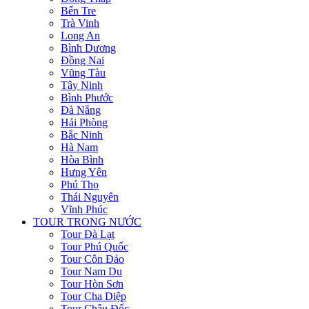
Bến Tre
Trà Vinh
Long An
Bình Dương
Đồng Nai
Vũng Tàu
Tây Ninh
Bình Phước
Đà Nẵng
Hải Phòng
Bắc Ninh
Hà Nam
Hòa Bình
Hưng Yên
Phú Thọ
Thái Nguyên
Vĩnh Phúc
TOUR TRONG NƯỚC
Tour Đà Lạt
Tour Phú Quốc
Tour Côn Đảo
Tour Nam Du
Tour Hòn Sơn
Tour Cha Diệp
Tour Châu Đốc