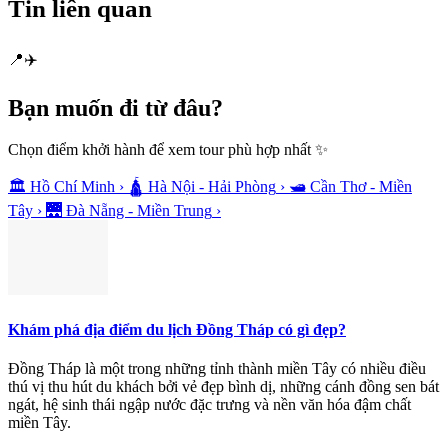
Tin liên quan
📍
✈️
Bạn muốn
đi từ đâu?
Chọn điểm khởi hành để xem tour phù hợp nhất ✨
🏛️
Hồ Chí Minh
›
🛕
Hà Nội - Hải Phòng
›
🛥️
Cần Thơ - Miền
Tây
›
🌉
Đà Nẵng - Miền Trung
›
Khám phá địa điểm du lịch Đồng Tháp có gì đẹp?
Đồng Tháp là một trong những tỉnh thành miền Tây có nhiều điều
thú vị thu hút du khách bởi vẻ đẹp bình dị, những cánh đồng sen bát
ngát, hệ sinh thái ngập nước đặc trưng và nền văn hóa đậm chất
miền Tây.