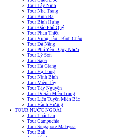
Tour Tây Ninh
Tour Nha Trang
Tour Bình Ba
Tour Bình Hưng
Tour Đảo Phú Quý
Tour Phan Thiết
Tour Vũng Tàu - Bình Châu
Tour Đà Nẵng
Tour Phú Yên - Quy Nhơn
Tour Lý Sơn
Tour Sapa
Tour Hà Giang
Tour Hạ Long
Tour Ninh Bình
Tour Miền Tây
Tour Tây Nguyên
Tour Di Sản Miền Trung
Tour Liên Tuyến Miền Bắc
Tour Hành Hương
TOUR NƯỚC NGOÀI
Tour Thái Lan
Tour Campuchia
Tour Singapore Malaysia
Tour Bali