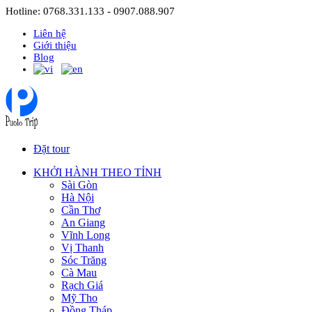
Hotline: 0768.331.133 - 0907.088.907
Liên hệ
Giới thiệu
Blog
Đặt tour
KHỞI HÀNH THEO TỈNH
Sài Gòn
Hà Nội
Cần Thơ
An Giang
Vĩnh Long
Vị Thanh
Sóc Trăng
Cà Mau
Rạch Giá
Mỹ Tho
Đồng Tháp