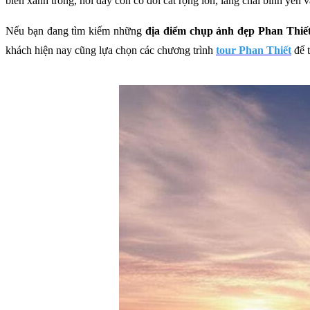
biển xanh trong, nơi đây còn có đồi cát rộng lớn, làng chài bình yên
Nếu bạn đang tìm kiếm những
địa điểm chụp ảnh đẹp Phan Thiế
khách hiện nay cũng lựa chọn các chương trình
tour Phan Thiết
để t