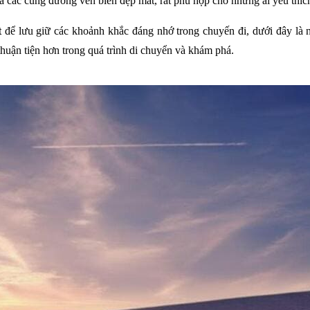
 và các cung đường ven biển đẹp mắt, rất phù hợp cho những ai yêu thí
t
để lưu giữ các khoảnh khắc đáng nhớ trong chuyến đi, dưới đây là 
huận tiện hơn trong quá trình di chuyển và khám phá.