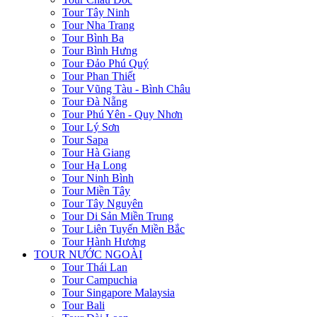
Tour Tây Ninh
Tour Nha Trang
Tour Bình Ba
Tour Bình Hưng
Tour Đảo Phú Quý
Tour Phan Thiết
Tour Vũng Tàu - Bình Châu
Tour Đà Nẵng
Tour Phú Yên - Quy Nhơn
Tour Lý Sơn
Tour Sapa
Tour Hà Giang
Tour Hạ Long
Tour Ninh Bình
Tour Miền Tây
Tour Tây Nguyên
Tour Di Sản Miền Trung
Tour Liên Tuyến Miền Bắc
Tour Hành Hương
TOUR NƯỚC NGOÀI
Tour Thái Lan
Tour Campuchia
Tour Singapore Malaysia
Tour Bali