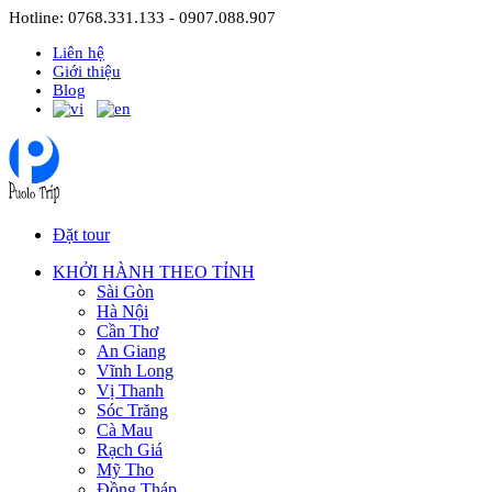
Hotline: 0768.331.133 - 0907.088.907
Liên hệ
Giới thiệu
Blog
Đặt tour
KHỞI HÀNH THEO TỈNH
Sài Gòn
Hà Nội
Cần Thơ
An Giang
Vĩnh Long
Vị Thanh
Sóc Trăng
Cà Mau
Rạch Giá
Mỹ Tho
Đồng Tháp