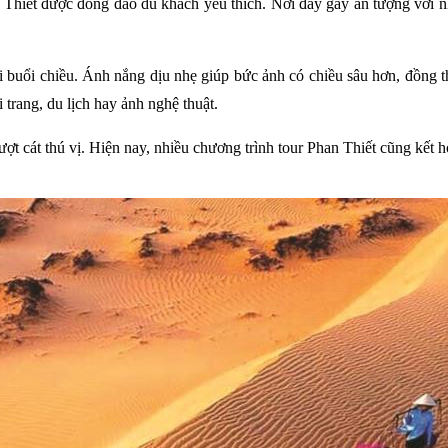
hiết được đông đảo du khách yêu thích. Nơi đây gây ấn tượng với nhữn
i buổi chiều. Ánh nắng dịu nhẹ giúp bức ảnh có chiều sâu hơn, đồng t
trang, du lịch hay ảnh nghệ thuật.
rượt cát thú vị. Hiện nay, nhiều chương trình tour Phan Thiết cũng kết