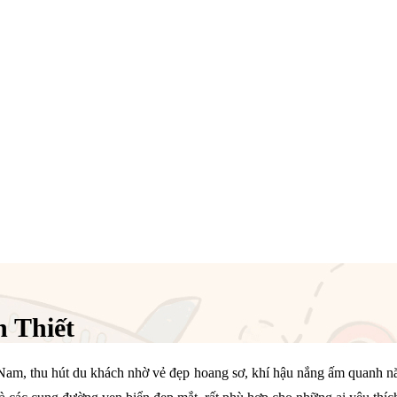
n Thiết
ệt Nam, thu hút du khách nhờ vẻ đẹp hoang sơ, khí hậu nắng ấm quanh 