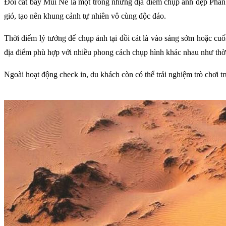
Đồi cát bay Mũi Né là một trong những địa điểm chụp ảnh đẹp Phan T
gió, tạo nên khung cảnh tự nhiên vô cùng độc đáo.
Thời điểm lý tưởng để chụp ảnh tại đồi cát là vào sáng sớm hoặc cuố
địa điểm phù hợp với nhiều phong cách chụp hình khác nhau như thời 
Ngoài hoạt động check in, du khách còn có thể trải nghiệm trò chơi t