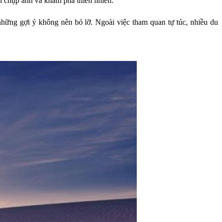
ch chụp ảnh và khám phá thiên nhiên.
những gợi ý không nên bỏ lỡ. Ngoài việc tham quan tự túc, nhiều du