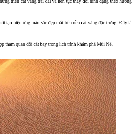
g triền cát vàng trải dài và liên tục thay đổi hình dạng theo hướng
hời tạo hiệu ứng màu sắc đẹp mắt trên nền cát vàng đặc trưng. Đây là
 hợp tham quan đồi cát bay trong lịch trình khám phá Mũi Né.