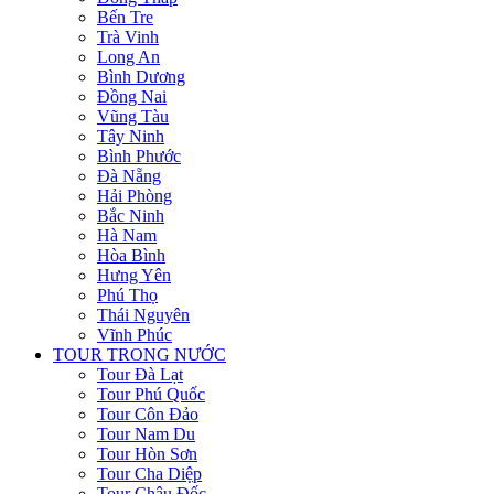
Bến Tre
Trà Vinh
Long An
Bình Dương
Đồng Nai
Vũng Tàu
Tây Ninh
Bình Phước
Đà Nẵng
Hải Phòng
Bắc Ninh
Hà Nam
Hòa Bình
Hưng Yên
Phú Thọ
Thái Nguyên
Vĩnh Phúc
TOUR TRONG NƯỚC
Tour Đà Lạt
Tour Phú Quốc
Tour Côn Đảo
Tour Nam Du
Tour Hòn Sơn
Tour Cha Diệp
Tour Châu Đốc