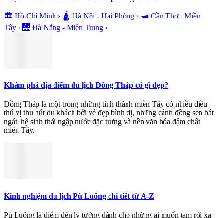
🏛️
Hồ Chí Minh
›
🛕
Hà Nội - Hải Phòng
›
🛥️
Cần Thơ - Miền
Tây
›
🌉
Đà Nẵng - Miền Trung
›
Khám phá địa điểm du lịch Đồng Tháp có gì đẹp?
Đồng Tháp là một trong những tỉnh thành miền Tây có nhiều điều
thú vị thu hút du khách bởi vẻ đẹp bình dị, những cánh đồng sen bát
ngát, hệ sinh thái ngập nước đặc trưng và nền văn hóa đậm chất
miền Tây.
Kinh nghiệm du lịch Pù Luông chi tiết từ A-Z
Pù Luông là điểm đến lý tưởng dành cho những ai muốn tạm rời xa