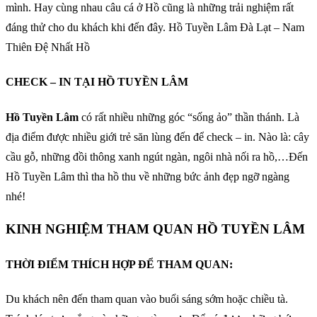
mình. Hay cùng nhau câu cá ở Hồ cũng là những trải nghiệm rất
đáng thử cho du khách khi đến đây. Hồ Tuyền Lâm Đà Lạt – Nam
Thiên Đệ Nhất Hồ
CHECK – IN TẠI HỒ TUYỀN LÂM
Hồ Tuyền Lâm
có rất nhiều những góc “sống ảo” thần thánh. Là
địa điểm được nhiều giới trẻ săn lùng đến để check – in. Nào là: cây
cầu gỗ, những đồi thông xanh ngút ngàn, ngôi nhà nối ra hồ,…Đến
Hồ Tuyền Lâm thì tha hồ thu về những bức ảnh đẹp ngỡ ngàng
nhé!
KINH NGHIỆM THAM QUAN HỒ TUYỀN LÂM
THỜI ĐIỂM THÍCH HỢP ĐỂ THAM QUAN:
Du khách nên đến tham quan vào buổi sáng sớm hoặc chiều tà.