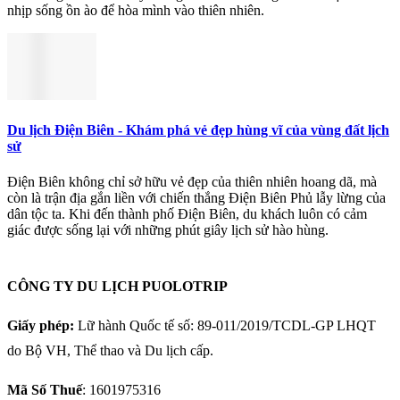
nhịp sống ồn ào để hòa mình vào thiên nhiên.
Du lịch Điện Biên - Khám phá vẻ đẹp hùng vĩ của vùng đất lịch
sử
Điện Biên không chỉ sở hữu vẻ đẹp của thiên nhiên hoang dã, mà
còn là trận địa gắn liền với chiến thắng Điện Biên Phủ lẫy lừng của
dân tộc ta. Khi đến thành phố Điện Biên, du khách luôn có cảm
giác được sống lại với những phút giây lịch sử hào hùng.
CÔNG TY DU LỊCH PUOLOTRIP
Giấy phép:
Lữ hành Quốc tế số: 89-011/2019/TCDL-GP LHQT
do Bộ VH, Thể thao và Du lịch cấp.
Mã Số Thuế
: 1601975316