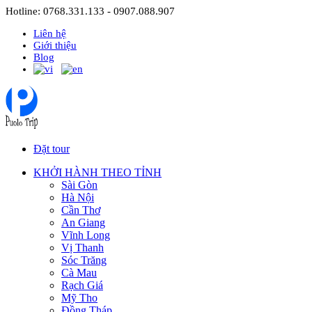
Hotline: 0768.331.133 - 0907.088.907
Liên hệ
Giới thiệu
Blog
Đặt tour
KHỞI HÀNH THEO TỈNH
Sài Gòn
Hà Nội
Cần Thơ
An Giang
Vĩnh Long
Vị Thanh
Sóc Trăng
Cà Mau
Rạch Giá
Mỹ Tho
Đồng Tháp