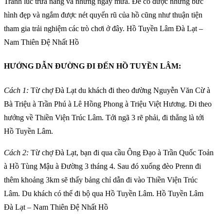
Tránh lúc trưa nắng và những ngày mưa. Để có được những bức
hình đẹp và ngắm được nét quyến rũ của hồ cũng như thuận tiện
tham gia trải nghiệm các trò chơi ở đây. Hồ Tuyền Lâm Đà Lạt –
Nam Thiên Đệ Nhất Hồ
HƯỚNG DẪN ĐƯỜNG ĐI ĐẾN HỒ TUYỀN LÂM:
Cách 1:
Từ chợ Đà Lạt du khách đi theo đường Nguyễn Văn Cừ à
Bà Triệu à Trần Phú à Lê Hồng Phong à Triệu Việt Hương. Đi theo
hướng về Thiền Viện Trúc Lâm. Tới ngã 3 rẽ phải, đi thẳng là tới
Hồ Tuyền Lâm.
Cách 2:
Từ chợ Đà Lạt, bạn đi qua cầu Ông Đạo à Trần Quốc Toản
à Hồ Tùng Mậu à Đường 3 tháng 4. Sau đó xuống đèo Prenn đi
thêm khoảng 3km sẽ thấy bảng chỉ dẫn đi vào Thiền Viện Trúc
Lâm. Du khách có thể đi bộ qua Hồ Tuyền Lâm. Hồ Tuyền Lâm
Đà Lạt – Nam Thiên Đệ Nhất Hồ