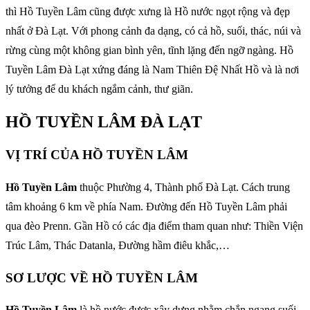
thì Hồ Tuyền Lâm cũng được xưng là Hồ nước ngọt rộng và đẹp
nhất ở Đà Lạt. Với phong cảnh đa dạng, có cả hồ, suối, thác, núi và
rừng cùng một không gian bình yên, tĩnh lặng đến ngỡ ngàng. Hồ
Tuyền Lâm Đà Lạt xứng đáng là Nam Thiên Đệ Nhất Hồ và là nơi
lý tưởng để du khách ngắm cảnh, thư giãn.
HỒ TUYỀN LÂM ĐÀ LẠT
VỊ TRÍ CỦA HỒ TUYỀN LÂM
Hồ Tuyền Lâm
thuộc Phường 4, Thành phố Đà Lạt. Cách trung
tâm khoảng 6 km về phía Nam. Đường đến Hồ Tuyền Lâm phải
qua đèo Prenn. Gần Hồ có các địa điểm tham quan như: Thiền Viện
Trúc Lâm, Thác Datanla, Đường hầm điêu khắc,…
SƠ LƯỢC VỀ HỒ TUYỀN LÂM
Hồ Tuyền Lâm
là hồ nước được xây dựng nhằm chắn ngang suối