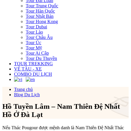
Tour Đài Loan
Tour Trung Quốc
Tour Hàn Quốc
Tour Nhật Bản
Tour Hong Kong
Tour Dubai
Tour Lào
Tour Châu Âu
Tour Úc
Tour Mỹ
Tour Ai Cập
Tour Du Thuyền
TOUR TREKKING
VÉ TÀU - XE
COMBO DU LỊCH
Trang chủ
Blog Du Lịch
Hồ Tuyền Lâm – Nam Thiên Đệ Nhất
Hồ Ở Đà Lạt
Nếu Thác Pougour được mệnh danh là Nam Thiên Đệ Nhất Thác