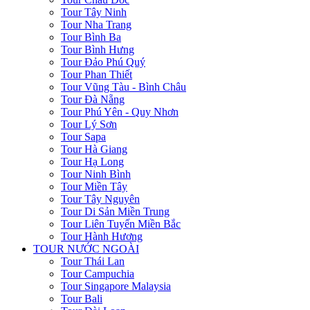
Tour Tây Ninh
Tour Nha Trang
Tour Bình Ba
Tour Bình Hưng
Tour Đảo Phú Quý
Tour Phan Thiết
Tour Vũng Tàu - Bình Châu
Tour Đà Nẵng
Tour Phú Yên - Quy Nhơn
Tour Lý Sơn
Tour Sapa
Tour Hà Giang
Tour Hạ Long
Tour Ninh Bình
Tour Miền Tây
Tour Tây Nguyên
Tour Di Sản Miền Trung
Tour Liên Tuyến Miền Bắc
Tour Hành Hương
TOUR NƯỚC NGOÀI
Tour Thái Lan
Tour Campuchia
Tour Singapore Malaysia
Tour Bali