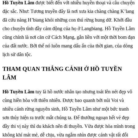
Hồ Tuyền Lâm
được biết đến với nhiều huyền thoại và câu chuyện
đặc sắc. Như: Tương truyền đây là nơi xưa kia chàng chàng K’lang
đã cứu nàng H’biang khỏi những con thú rừng hung dữ. Khởi đầu
cho chuyện tình đầy cảm động của họ ở Langbiang. Hồ Tuyền Lâm
cũng chính là nơi căn cứ Cách Mạng, gắn liền với một thời bom đạn
của đất nước. Bởi thế nó luôn mang dấu ấn của thời gian, của dòng
lịch sử dân tộc.
THAM QUAN THẮNG CẢNH Ở HỒ TUYỀN
LÂM
Hồ Tuyền Lâm
tuy là hồ nước nhân tạo nhưng toát lên nét đẹp vô
cùng hiền hòa với thiên nhiên. Được bao quanh bởi núi Voi và
nhiều cánh rừng nguyên sinh, Hồ Tuyền Lâm như một bức tranh
sơn thủy hiện ra trước mắt chúng ta. Để thưởng ngoạn hết vẻ đẹp
đầy thi vị này thì du khách nên đi thuyền. Vừa được hòa mình trong
không khí mát mẻ, dễ chịu, vừa ngắm nhìn được cảnh vật rất đỗi