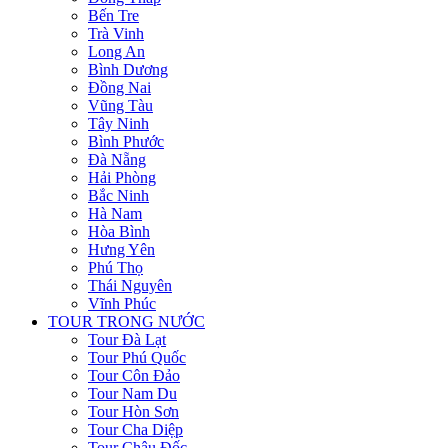
Bến Tre
Trà Vinh
Long An
Bình Dương
Đồng Nai
Vũng Tàu
Tây Ninh
Bình Phước
Đà Nẵng
Hải Phòng
Bắc Ninh
Hà Nam
Hòa Bình
Hưng Yên
Phú Thọ
Thái Nguyên
Vĩnh Phúc
TOUR TRONG NƯỚC
Tour Đà Lạt
Tour Phú Quốc
Tour Côn Đảo
Tour Nam Du
Tour Hòn Sơn
Tour Cha Diệp
Tour Châu Đốc