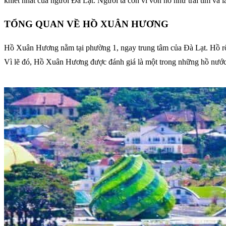
khiết nhất của người Đà Lạt. Người ta còn ví von hồ như trái tim và
TỔNG QUAN VỀ HỒ XUÂN HƯƠNG
Hồ Xuân Hương nằm tại phường 1, ngay trung tâm của Đà Lạt. Hồ rộng
Vì lẽ đó, Hồ Xuân Hương được đánh giá là một trong những hồ nước