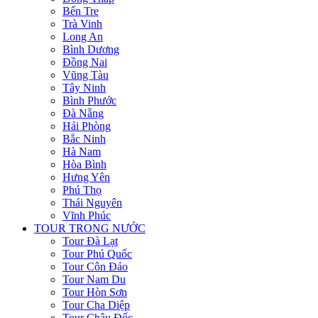
Bến Tre
Trà Vinh
Long An
Bình Dương
Đồng Nai
Vũng Tàu
Tây Ninh
Bình Phước
Đà Nẵng
Hải Phòng
Bắc Ninh
Hà Nam
Hòa Bình
Hưng Yên
Phú Thọ
Thái Nguyên
Vĩnh Phúc
TOUR TRONG NƯỚC
Tour Đà Lạt
Tour Phú Quốc
Tour Côn Đảo
Tour Nam Du
Tour Hòn Sơn
Tour Cha Diệp
Tour Châu Đốc