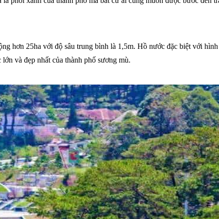
 là lá phổi xanh của thành phố mà bất cứ ai cũng muốn được bước đến tr
 hơn 25ha với độ sâu trung bình là 1,5m. Hồ nước đặc biệt với hình l
 lớn và đẹp nhất của thành phố sương mù.