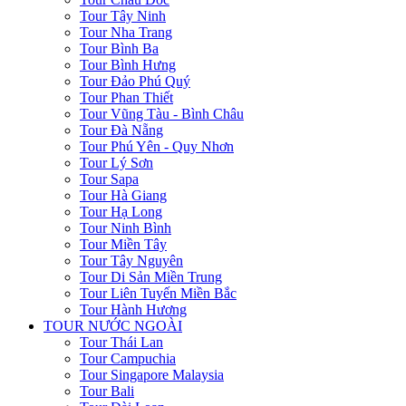
Tour Tây Ninh
Tour Nha Trang
Tour Bình Ba
Tour Bình Hưng
Tour Đảo Phú Quý
Tour Phan Thiết
Tour Vũng Tàu - Bình Châu
Tour Đà Nẵng
Tour Phú Yên - Quy Nhơn
Tour Lý Sơn
Tour Sapa
Tour Hà Giang
Tour Hạ Long
Tour Ninh Bình
Tour Miền Tây
Tour Tây Nguyên
Tour Di Sản Miền Trung
Tour Liên Tuyến Miền Bắc
Tour Hành Hương
TOUR NƯỚC NGOÀI
Tour Thái Lan
Tour Campuchia
Tour Singapore Malaysia
Tour Bali