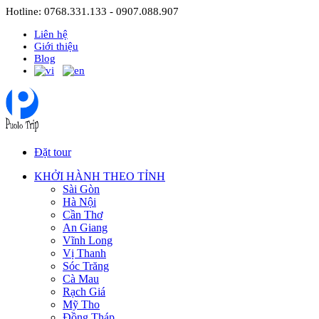
Hotline: 0768.331.133 - 0907.088.907
Liên hệ
Giới thiệu
Blog
Đặt tour
KHỞI HÀNH THEO TỈNH
Sài Gòn
Hà Nội
Cần Thơ
An Giang
Vĩnh Long
Vị Thanh
Sóc Trăng
Cà Mau
Rạch Giá
Mỹ Tho
Đồng Tháp