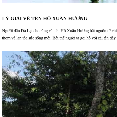
LÝ GIẢI VỀ TÊN HỒ XUÂN HƯƠNG
Người dân Đà Lạt cho rằng cái tên Hồ Xuân Hương bắt nguồn từ chín
thơm và lan tỏa sức sống mới. Bởi thế người ta gọi hồ với cái tên đ