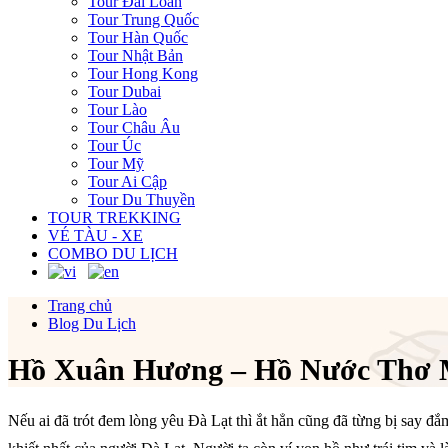
Tour Đài Loan
Tour Trung Quốc
Tour Hàn Quốc
Tour Nhật Bản
Tour Hong Kong
Tour Dubai
Tour Lào
Tour Châu Âu
Tour Úc
Tour Mỹ
Tour Ai Cập
Tour Du Thuyền
TOUR TREKKING
VÉ TÀU - XE
COMBO DU LỊCH
Trang chủ
Blog Du Lịch
Hồ Xuân Hương – Hồ Nước Thơ 
Nếu ai đã trót đem lòng yêu Đà Lạt thì ắt hẳn cũng đã từng bị say