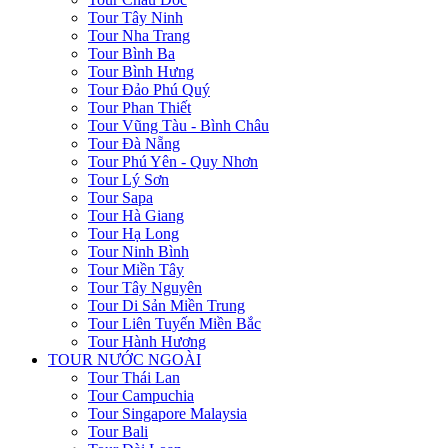
Tour Tây Ninh
Tour Nha Trang
Tour Bình Ba
Tour Bình Hưng
Tour Đảo Phú Quý
Tour Phan Thiết
Tour Vũng Tàu - Bình Châu
Tour Đà Nẵng
Tour Phú Yên - Quy Nhơn
Tour Lý Sơn
Tour Sapa
Tour Hà Giang
Tour Hạ Long
Tour Ninh Bình
Tour Miền Tây
Tour Tây Nguyên
Tour Di Sản Miền Trung
Tour Liên Tuyến Miền Bắc
Tour Hành Hương
TOUR NƯỚC NGOÀI
Tour Thái Lan
Tour Campuchia
Tour Singapore Malaysia
Tour Bali