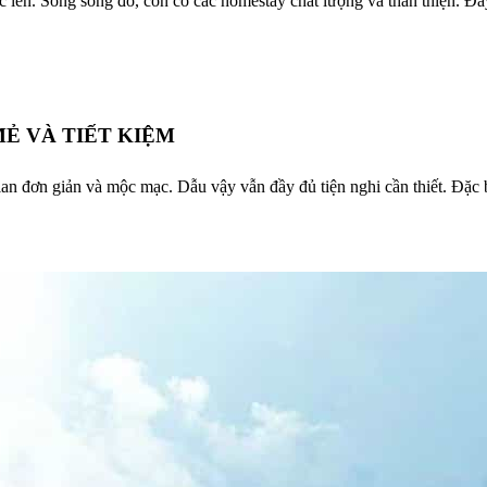
 lên. Song song đó, còn có các homestay chất lượng và thân thiện. Đâ
Ẻ VÀ TIẾT KIỆM
an đơn giản và mộc mạc. Dẫu vậy vẫn đầy đủ tiện nghi cần thiết. Đặc b