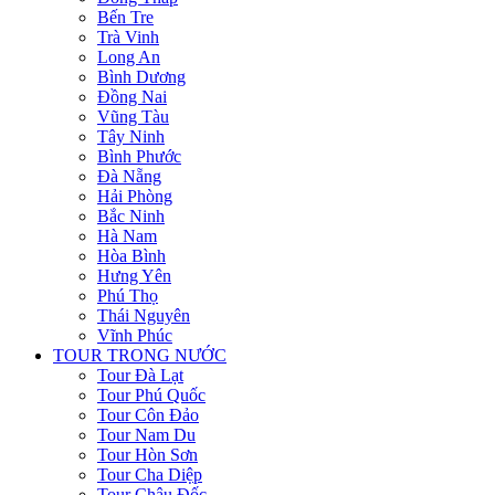
Bến Tre
Trà Vinh
Long An
Bình Dương
Đồng Nai
Vũng Tàu
Tây Ninh
Bình Phước
Đà Nẵng
Hải Phòng
Bắc Ninh
Hà Nam
Hòa Bình
Hưng Yên
Phú Thọ
Thái Nguyên
Vĩnh Phúc
TOUR TRONG NƯỚC
Tour Đà Lạt
Tour Phú Quốc
Tour Côn Đảo
Tour Nam Du
Tour Hòn Sơn
Tour Cha Diệp
Tour Châu Đốc