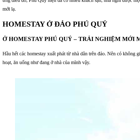
ứng điều đó, Phú Quý hiện đã có nhiều khách sạn, nhà nghỉ được mọc
mới lạ.
HOMESTAY Ở ĐẢO PHÚ QUÝ
Ở HOMESTAY PHÚ QUÝ – TRẢI NGHIỆM MỚI M
Hầu hết các homestay xuất phát từ nhà dân trên đảo. Nên có không gi
hoạt, ăn uống như đang ở nhà của mình vậy.