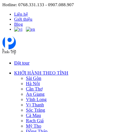
Hotline: 0768.331.133 - 0907.088.907
Liên hệ
Giới thiệu
Blog
Đặt tour
KHỞI HÀNH THEO TỈNH
Sài Gòn
Hà Nội
Cần Thơ
An Giang
Vĩnh Long
Vị Thanh
Sóc Trăng
Cà Mau
Rạch Giá
Mỹ Tho
Đồng Tháp