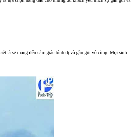
y là lựa chọn hàng đầu cho những du khách yêu thích sự gần gũi và
iệt là sẽ mang đến cảm giác bình dị và gần gũi vô cùng. Mọi sinh