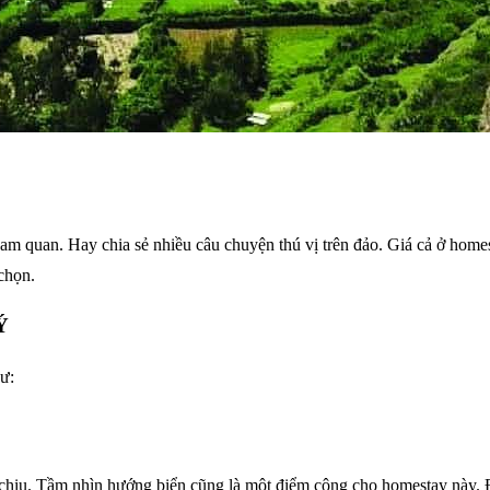
quan. Hay chia sẻ nhiều câu chuyện thú vị trên đảo. Giá cả ở homesta
 chọn.
Ý
ư:
hịu. Tầm nhìn hướng biển cũng là một điểm cộng cho homestay này. Đặc