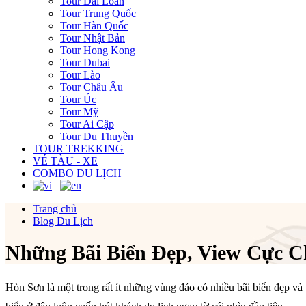
Tour Đài Loan
Tour Trung Quốc
Tour Hàn Quốc
Tour Nhật Bản
Tour Hong Kong
Tour Dubai
Tour Lào
Tour Châu Âu
Tour Úc
Tour Mỹ
Tour Ai Cập
Tour Du Thuyền
TOUR TREKKING
VÉ TÀU - XE
COMBO DU LỊCH
Trang chủ
Blog Du Lịch
Những Bãi Biển Đẹp, View Cực C
Hòn Sơn là một trong rất ít những vùng đảo có nhiều bãi biển đẹp và