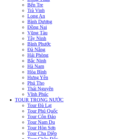
Bến Tre
Trà Vinh
Long An
Bình Dương
Đồng Nai
Vũng Tàu
Tây Ninh
Bình Phước
Đà Nẵng
Hải Phòng
Bắc Ninh
Hà Nam
Hòa Bình
Hưng Yên
Phú Thọ
Thái Nguyên
Vĩnh Phúc
TOUR TRONG NƯỚC
Tour Đà Lạt
Tour Phú Quốc
Tour Côn Đảo
Tour Nam Du
Tour Hòn Sơn
Tour Cha Diệp
Tour Châu Đốc