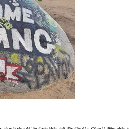
ây có một tảng đá lớn được khắc chữ đầy độc đáo. Cũng là điểm nhấn tạ