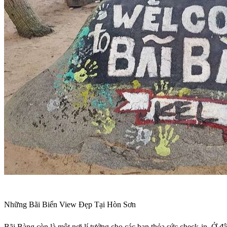
Những Bãi Biển View Đẹp Tại Hòn Sơn
Bãi Bàng còn là một nơi lí tưởng cho các bạn thỏa sức check-in. Ở đ