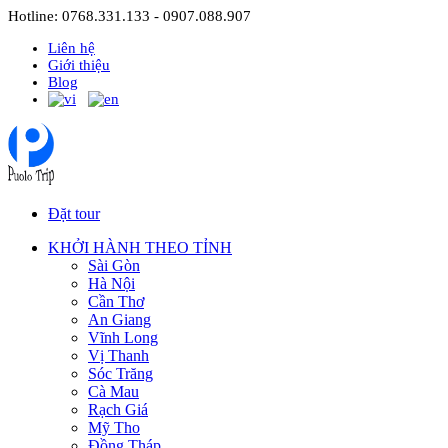
Hotline: 0768.331.133 - 0907.088.907
Liên hệ
Giới thiệu
Blog
Đặt tour
KHỞI HÀNH THEO TỈNH
Sài Gòn
Hà Nội
Cần Thơ
An Giang
Vĩnh Long
Vị Thanh
Sóc Trăng
Cà Mau
Rạch Giá
Mỹ Tho
Đồng Tháp