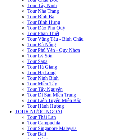
Tour Tây Ninh
Tour Nha Trang
Tour Bình Ba
Tour Bình Hưng
Tour Đảo Phú Quý
Tour Phan Thiết
Tour Vũng Tàu - Bình Châu
Tour Đà Nẵng
Tour Phú Yên - Quy Nhơn
Tour Lý Sơn
Tour Sapa
Tour Hà Giang
Tour Hạ Long
Tour Ninh Bình
Tour Miền Tây
Tour Tây Nguyên
Tour Di Sản Miền Trung
Tour Liên Tuyến Miền Bắc
Tour Hành Hương
TOUR NƯỚC NGOÀI
Tour Thái Lan
Tour Campuchia
Tour Singapore Malaysia
Tour Bali