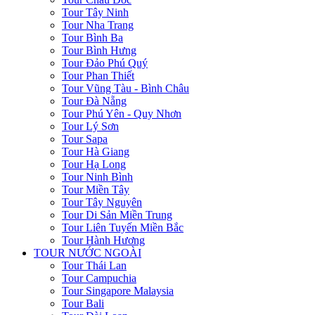
Tour Tây Ninh
Tour Nha Trang
Tour Bình Ba
Tour Bình Hưng
Tour Đảo Phú Quý
Tour Phan Thiết
Tour Vũng Tàu - Bình Châu
Tour Đà Nẵng
Tour Phú Yên - Quy Nhơn
Tour Lý Sơn
Tour Sapa
Tour Hà Giang
Tour Hạ Long
Tour Ninh Bình
Tour Miền Tây
Tour Tây Nguyên
Tour Di Sản Miền Trung
Tour Liên Tuyến Miền Bắc
Tour Hành Hương
TOUR NƯỚC NGOÀI
Tour Thái Lan
Tour Campuchia
Tour Singapore Malaysia
Tour Bali