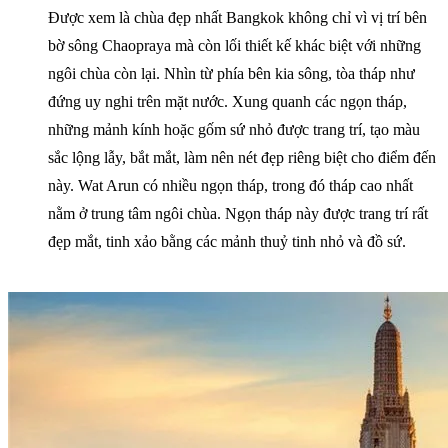
Được xem là chùa đẹp nhất Bangkok không chỉ vì vị trí bên
bờ sông Chaopraya mà còn lối thiết kế khác biệt với những
ngôi chùa còn lại. Nhìn từ phía bên kia sông, tòa tháp như
đứng uy nghi trên mặt nước. Xung quanh các ngọn tháp,
những mảnh kính hoặc gốm sứ nhỏ được trang trí, tạo màu
sắc lộng lẫy, bắt mắt, làm nên nét đẹp riêng biệt cho điểm đến
này. Wat Arun có nhiều ngọn tháp, trong đó tháp cao nhất
nằm ở trung tâm ngôi chùa. Ngọn tháp này được trang trí rất
đẹp mắt, tinh xảo bằng các mảnh thuỷ tinh nhỏ và đồ sứ.