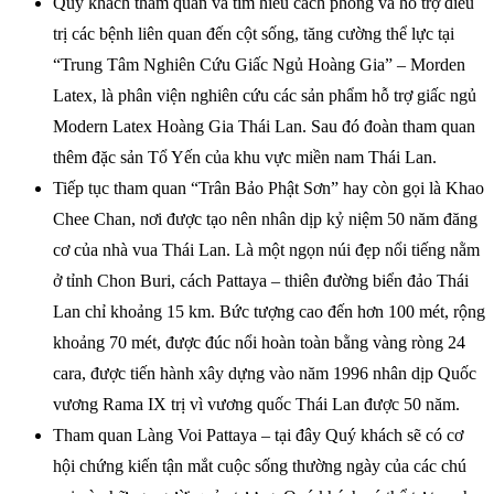
Quý khách tham quan và tìm hiểu cách phòng và hỗ trợ điều
trị các bệnh liên quan đến cột sống, tăng cường thể lực tại
“Trung Tâm Nghiên Cứu Giấc Ngủ Hoàng Gia” – Morden
Latex, là phân viện nghiên cứu các sản phẩm hỗ trợ giấc ngủ
Modern Latex Hoàng Gia Thái Lan. Sau đó đoàn tham quan
thêm đặc sản Tổ Yến của khu vực miền nam Thái Lan.
Tiếp tục tham quan “Trân Bảo Phật Sơn” hay còn gọi là Khao
Chee Chan, nơi được tạo nên nhân dịp kỷ niệm 50 năm đăng
cơ của nhà vua Thái Lan. Là một ngọn núi đẹp nổi tiếng nằm
ở tỉnh Chon Buri, cách Pattaya – thiên đường biển đảo Thái
Lan chỉ khoảng 15 km. Bức tượng cao đến hơn 100 mét, rộng
khoảng 70 mét, được đúc nổi hoàn toàn bằng vàng ròng 24
cara, được tiến hành xây dựng vào năm 1996 nhân dịp Quốc
vương Rama IX trị vì vương quốc Thái Lan được 50 năm.
Tham quan Làng Voi Pattaya – tại đây Quý khách sẽ có cơ
hội chứng kiến tận mắt cuộc sống thường ngày của các chú