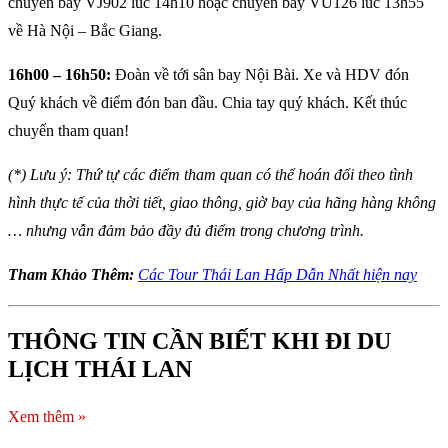
chuyến bay VJ902 lúc 14h10 hoặc chuyến bay VU126 lúc 13h55
về Hà Nội – Bắc Giang.
16h00 – 16h50:
Đoàn về tới sân bay Nội Bài. Xe và HDV đón
Quý khách về điểm đón ban đầu. Chia tay quý khách. Kết thúc
chuyến tham quan!
(*) Lưu ý: Thứ tự các điểm tham quan có thể hoán đổi theo tình
hình thực tế của thời tiết, giao thông, giờ bay của hãng hàng không
… nhưng vẫn đảm bảo đầy đủ điểm trong chương trình.
Tham Khảo Thêm:
Các Tour Thái Lan Hấp Dẫn Nhất hiện nay
THÔNG TIN CẦN BIẾT KHI ĐI DU
LỊCH THÁI LAN
Xem thêm »