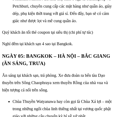
Petchburi, chuyên cung cấp các mặt hàng như quần áo, giày
dép, phụ kiện thời trang với giá sỉ. Đến đây, bạn sẽ có cảm
giác như được lọt và mê cung quần áo.
Quý khách ăn tối thẻ coupon tại siêu thị (chi phí tự túc)
Nghỉ đêm tại khách sạn 4 sao tại Bangkok.
NGÀY 05: BANGKOK – HÀ NỘI – BẮC GIANG
(ĂN SÁNG, TRƯA)
Ăn sáng tại khách sạn, trả phòng. Xe đưa đoàn ra bến tàu Dạo
thuyền trên Sông Chaophraya xem thuyền Rồng của nhà vua và
hiện tượng cá nổi trên sông.
Chùa Thuyền Watyanawa hay còn gọi là Chùa Xá lợi – một
trong những ngôi chùa linh thiêng nhất tại vương quốc phật
giáo với những câu chuyện kỳ bí về xứ phật.