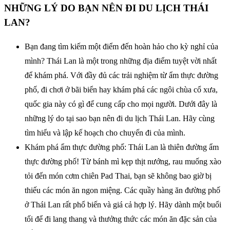
NHỮNG LÝ DO BẠN NÊN ĐI DU LỊCH THÁI
LAN?
Bạn đang tìm kiếm một điểm đến hoàn hảo cho kỳ nghỉ của
mình? Thái Lan là một trong những địa điểm tuyệt vời nhất
để khám phá. Với đầy đủ các trải nghiệm từ ẩm thực đường
phố, đi chơi ở bãi biển hay khám phá các ngôi chùa cổ xưa,
quốc gia này có gì để cung cấp cho mọi người. Dưới đây là
những lý do tại sao bạn nên đi du lịch Thái Lan. Hãy cùng
tìm hiểu và lập kế hoạch cho chuyến đi của mình.
Khám phá ẩm thực đường phố: Thái Lan là thiên đường ẩm
thực đường phố! Từ bánh mì kẹp thịt nướng, rau muống xào
tỏi đến món cơm chiên Pad Thai, bạn sẽ không bao giờ bị
thiếu các món ăn ngon miệng. Các quầy hàng ăn đường phố
ở Thái Lan rất phổ biến và giá cả hợp lý. Hãy dành một buổi
tối để đi lang thang và thưởng thức các món ăn đặc sản của