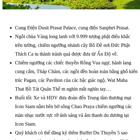
Cung Điện Dusit Prasat Palace, cung điện Sanphet Prasat.
Ngôi chùa Vàng long lanh với 9.999 tượng phật điêu khắc
trên tường, chiêm ngưỡng nhánh cây Bồ Đề nơi Đức Phật
Thích Ca tu thành tránh quả được đưa từ Ấn Độ về.
Chiêm ngưỡng các chiếc thuyền Rồng Vua ngự, hành lang
cung cấm, Tháp Chàm, các ngồi đền hoàn toàn bằng ghỗ kiến
trúc Pagan, các Pavilion của các bậc giác ngộ, Wat Maha
That Bồ Tát Quán Thế m nghìn mắt nghìn tay…
Buổi tối: Xe và HDV đưa đoàn đến Trung tâm thương mại
Icon Siam nằm bên bờ sông Chao Praya chiêm ngưỡng các
màn nhạc nước rực rỡ ánh sáng và âm thanh du dương tại
Icon Siam.
Quý khách có thể đăng ký thêm Buffet Du Thuyền 5 sao