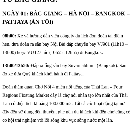
NGÀY 01: BẮC GIANG – HÀ NỘI – BANGKOK –
PATTAYA (ĂN TỐI)
08h00:
Xe và hướng dẫn viên công ty du lịch đón đoàn tại điểm
hẹn, đưa đoàn ra sân bay Nội Bài đáp chuyến bay VJ901 (11h10 –
13h00) hoặc VU127 lúc (10h55 -12h55) đi Bangkok.
13h00/13h50:
Đáp xuống sân bay Suvarnabhumi (Bangkok). Sau
đó xe đưa Quý khách khởi hành đi Pattaya.
Đoàn thăm quan Chợ Nổi 4 miền nổi tiếng của Thái Lan – Four
Regions Floating Market đây là chợ nổi nhân tạo lớn nhất của Thái
Lan có diện tích khoảng 100.000 m2. Tất cả các hoạt động tại nơi
đây đều sử dụng đến thuyền, ghe nên du khách khi đến chợ cũng có
cơ hội trải nghiệm với lối sống khu vực sông nước một lần.