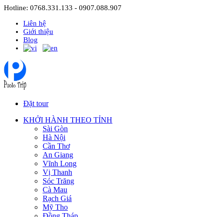
Hotline: 0768.331.133 - 0907.088.907
Liên hệ
Giới thiệu
Blog
Đặt tour
KHỞI HÀNH THEO TỈNH
Sài Gòn
Hà Nội
Cần Thơ
An Giang
Vĩnh Long
Vị Thanh
Sóc Trăng
Cà Mau
Rạch Giá
Mỹ Tho
Đồng Tháp