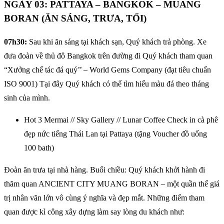
NGÀY 03: PATTAYA – BANGKOK – MUANG
BORAN (ĂN SÁNG, TRƯA, TỐI)
07h30:
Sau khi ăn sáng tại khách sạn, Quý khách trả phòng. Xe
đưa đoàn về thủ đô Bangkok trên đường đi Quý khách tham quan
“Xưởng chế tác đá quý’’ – World Gems Company (đạt tiêu chuẩn
ISO 9001) Tại đây Quý khách có thể tìm hiểu màu đá theo tháng
sinh của mình.
Hot 3 Mermai // Sky Gallery // Lunar Coffee Check in cà phê
đẹp nức tiếng Thái Lan tại Pattaya (tặng Voucher đồ uống
100 bath)
Đoàn ăn trưa tại nhà hàng. Buổi chiều: Quý khách khởi hành đi
thăm quan ANCIENT CITY MUANG BORAN – một quần thể giá
trị nhân văn lớn vô cùng ý nghĩa và đẹp mắt. Những điểm tham
quan được kì công xây dựng làm say lòng du khách như: