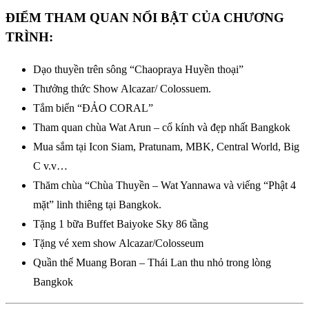
ĐIỂM THAM QUAN NỔI BẬT CỦA CHƯƠNG
TRÌNH:
Dạo thuyền trên sông “Chaopraya Huyền thoại”
Thưởng thức Show Alcazar/ Colossuem.
Tắm biển “ĐẢO CORAL”
Tham quan chùa Wat Arun – cổ kính và đẹp nhất Bangkok
Mua sắm tại Icon Siam, Pratunam, MBK, Central World, Big
C v.v…
Thăm chùa “Chùa Thuyền – Wat Yannawa và viếng “Phật 4
mặt” linh thiêng tại Bangkok.
Tặng 1 bữa Buffet Baiyoke Sky 86 tầng
Tặng vé xem show Alcazar/Colosseum
Quần thể Muang Boran – Thái Lan thu nhỏ trong lòng
Bangkok