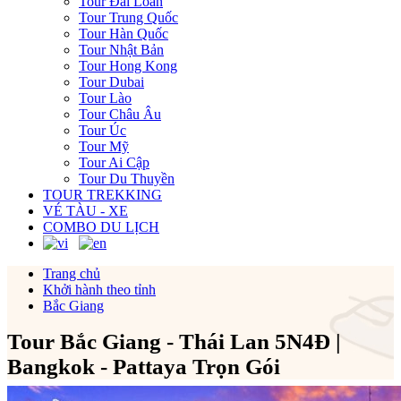
Tour Đài Loan
Tour Trung Quốc
Tour Hàn Quốc
Tour Nhật Bản
Tour Hong Kong
Tour Dubai
Tour Lào
Tour Châu Âu
Tour Úc
Tour Mỹ
Tour Ai Cập
Tour Du Thuyền
TOUR TREKKING
VÉ TÀU - XE
COMBO DU LỊCH
Trang chủ
Khởi hành theo tỉnh
Bắc Giang
Tour Bắc Giang - Thái Lan 5N4Đ |
Bangkok - Pattaya Trọn Gói