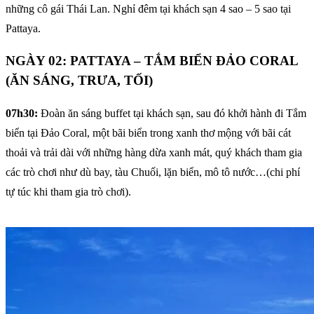
những cô gái Thái Lan. Nghỉ đêm tại khách sạn 4 sao – 5 sao tại
Pattaya.
NGÀY 02: PATTAYA – TẮM BIỂN ĐẢO CORAL
(ĂN SÁNG, TRƯA, TỐI)
07h30:
Đoàn ăn sáng buffet tại khách sạn, sau đó khởi hành đi Tắm
biển tại Đảo Coral, một bãi biển trong xanh thơ mộng với bãi cát
thoải và trải dài với những hàng dừa xanh mát, quý khách tham gia
các trò chơi như dù bay, tàu Chuối, lặn biển, mô tô nước…(chi phí
tự túc khi tham gia trò chơi).