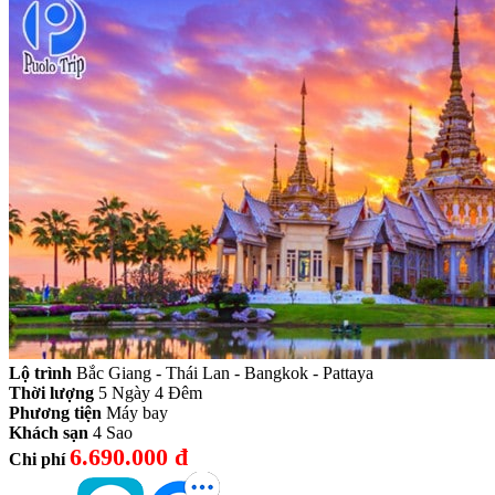
Lộ trình
Bắc Giang - Thái Lan - Bangkok - Pattaya
Thời lượng
5 Ngày 4 Đêm
Phương tiện
Máy bay
Khách sạn
4 Sao
6.690.000 đ
Chi phí