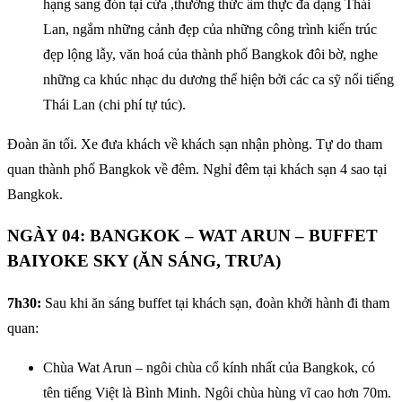
hạng sang đón tại cửa ,thưởng thức ẩm thực đa dạng Thái
Lan, ngắm những cảnh đẹp của những công trình kiến trúc
đẹp lộng lẫy, văn hoá của thành phố Bangkok đôi bờ, nghe
những ca khúc nhạc du dương thể hiện bởi các ca sỹ nổi tiếng
Thái Lan (chi phí tự túc).
Đoàn ăn tối. Xe đưa khách về khách sạn nhận phòng. Tự do tham
quan thành phố Bangkok về đêm. Nghỉ đêm tại khách sạn 4 sao tại
Bangkok.
NGÀY 04: BANGKOK – WAT ARUN – BUFFET
BAIYOKE SKY (ĂN SÁNG, TRƯA)
7h30:
Sau khi ăn sáng buffet tại khách sạn, đoàn khởi hành đi tham
quan:
Chùa Wat Arun – ngôi chùa cổ kính nhất của Bangkok, có
tên tiếng Việt là Bình Minh. Ngôi chùa hùng vĩ cao hơn 70m.