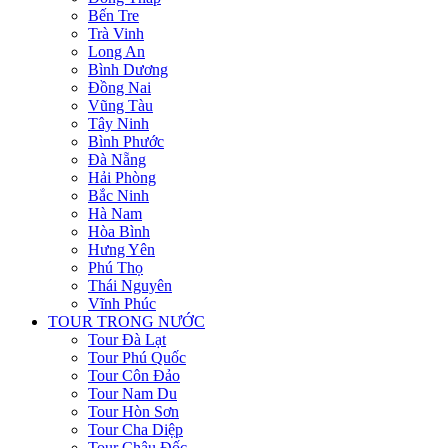
Bến Tre
Trà Vinh
Long An
Bình Dương
Đồng Nai
Vũng Tàu
Tây Ninh
Bình Phước
Đà Nẵng
Hải Phòng
Bắc Ninh
Hà Nam
Hòa Bình
Hưng Yên
Phú Thọ
Thái Nguyên
Vĩnh Phúc
TOUR TRONG NƯỚC
Tour Đà Lạt
Tour Phú Quốc
Tour Côn Đảo
Tour Nam Du
Tour Hòn Sơn
Tour Cha Diệp
Tour Châu Đốc