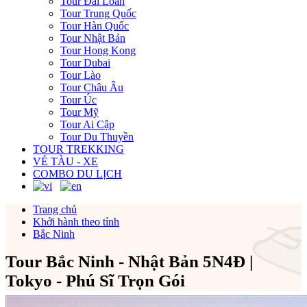
Tour Đài Loan
Tour Trung Quốc
Tour Hàn Quốc
Tour Nhật Bản
Tour Hong Kong
Tour Dubai
Tour Lào
Tour Châu Âu
Tour Úc
Tour Mỹ
Tour Ai Cập
Tour Du Thuyền
TOUR TREKKING
VÉ TÀU - XE
COMBO DU LỊCH
Trang chủ
Khởi hành theo tỉnh
Bắc Ninh
Tour Bắc Ninh - Nhật Bản 5N4Đ |
Tokyo - Phú Sĩ Trọn Gói