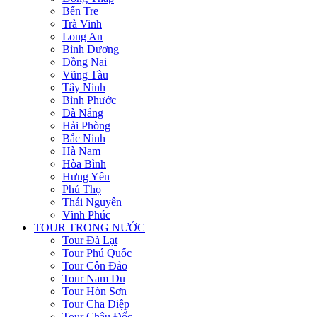
Bến Tre
Trà Vinh
Long An
Bình Dương
Đồng Nai
Vũng Tàu
Tây Ninh
Bình Phước
Đà Nẵng
Hải Phòng
Bắc Ninh
Hà Nam
Hòa Bình
Hưng Yên
Phú Thọ
Thái Nguyên
Vĩnh Phúc
TOUR TRONG NƯỚC
Tour Đà Lạt
Tour Phú Quốc
Tour Côn Đảo
Tour Nam Du
Tour Hòn Sơn
Tour Cha Diệp
Tour Châu Đốc