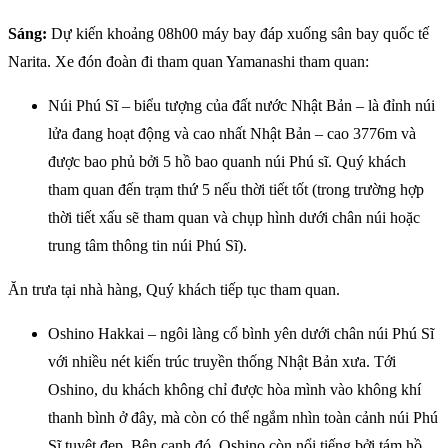
Sáng:
Dự kiến khoảng 08h00 máy bay đáp xuống sân bay quốc tế
Narita. Xe đón đoàn đi tham quan Yamanashi tham quan:
Núi Phú Sĩ – biểu tượng của đất nước Nhật Bản – là đỉnh núi
lửa đang hoạt động và cao nhất Nhật Bản – cao 3776m và
được bao phủ bởi 5 hồ bao quanh núi Phú sĩ. Quý khách
tham quan đến trạm thứ 5 nếu thời tiết tốt (trong trường hợp
thời tiết xấu sẽ tham quan và chụp hình dưới chân núi hoặc
trung tâm thông tin núi Phú Sĩ).
Ăn trưa tại nhà hàng, Quý khách tiếp tục tham quan.
Oshino Hakkai – ngôi làng cổ bình yên dưới chân núi Phú Sĩ
với nhiều nét kiến trúc truyền thống Nhật Bản xưa. Tới
Oshino, du khách không chỉ được hòa mình vào không khí
thanh bình ở đây, mà còn có thể ngắm nhìn toàn cảnh núi Phú
Sĩ tuyệt đẹp. Bên cạnh đó, Oshino còn nổi tiếng bởi tám hồ