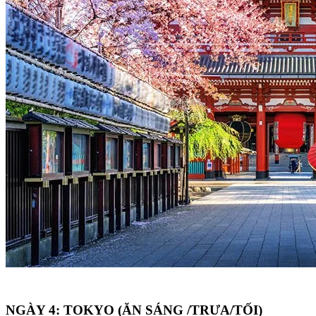
NGÀY 4: TOKYO (ĂN SÁNG /TRƯA/TỐI)