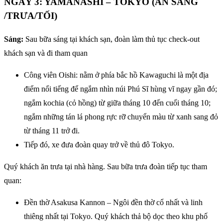
NGÀY 3: YAMANASHI – TOKYO (ĂN SÁNG
/TRƯA/TỐI)
Sáng:
Sau bữa sáng tại khách sạn, đoàn làm thủ tục check-out
khách sạn và đi tham quan
Công viên Oishi: nằm ở phía bắc hồ Kawaguchi là một địa
điểm nổi tiếng để ngắm nhìn núi Phú Sĩ hùng vĩ ngay gần đó;
ngắm kochia (cỏ hồng) từ giữa tháng 10 đến cuối tháng 10;
ngắm những tán lá phong rực rỡ chuyển màu từ xanh sang đỏ
từ tháng 11 trở đi.
Tiếp đó, xe đưa đoàn quay trở về thủ đô Tokyo.
Quý khách ăn trưa tại nhà hàng. Sau bữa trưa đoàn tiếp tục tham
quan:
Đền thờ Asakusa Kannon – Ngôi đền thờ cổ nhất và linh
thiêng nhất tại Tokyo. Quý khách thả bộ dọc theo khu phố