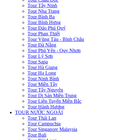
Tour Tây Ninh
Tour Nha Trang
Tour Bình Ba
Tour Bình Hưng
Tour Đảo Phú Quý
Tour Phan Thiết
Tour Vũng Tàu - Bình Châu
Tour Đà Nẵng
Tour Phú Yên - Quy Nhơn
Tour Lý Sơn
Tour Sapa
Tour Hà Giang
Tour Hạ Long
Tour Ninh Bình
Tour Miền Tây
Tour Tây Nguyên
Tour Di Sản Miền Trung
Tour Liên Tuyến Miền Bắc
Tour Hành Hương
TOUR NƯỚC NGOÀI
Tour Thái Lan
Tour Campuchia
Tour Singapore Malaysia
Tour Bali