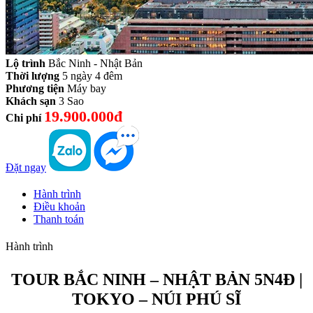
Lộ trình
Bắc Ninh - Nhật Bản
Thời lượng
5 ngày 4 đêm
Phương tiện
Máy bay
Khách sạn
3 Sao
19.900.000đ
Chi phí
Đặt ngay
Hành trình
Điều khoản
Thanh toán
Hành trình
TOUR BẮC NINH – NHẬT BẢN 5N4Đ |
TOKYO – NÚI PHÚ SĨ