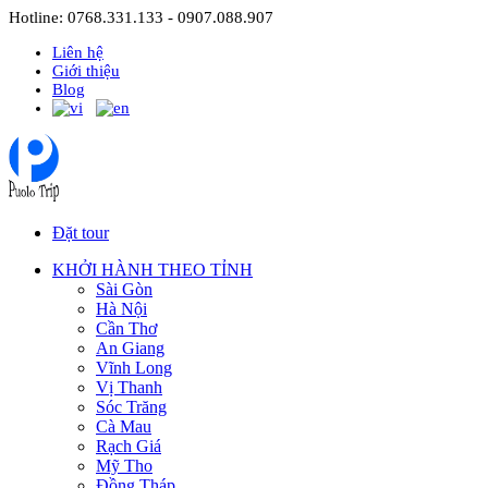
Hotline: 0768.331.133 - 0907.088.907
Liên hệ
Giới thiệu
Blog
Đặt tour
KHỞI HÀNH THEO TỈNH
Sài Gòn
Hà Nội
Cần Thơ
An Giang
Vĩnh Long
Vị Thanh
Sóc Trăng
Cà Mau
Rạch Giá
Mỹ Tho
Đồng Tháp