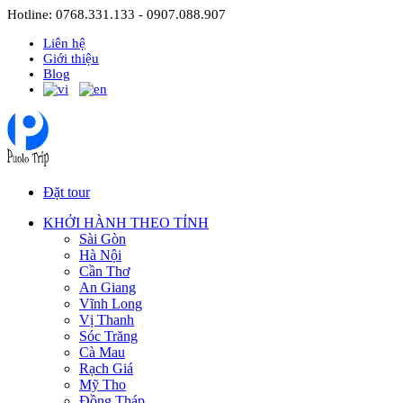
Hotline: 0768.331.133 - 0907.088.907
Liên hệ
Giới thiệu
Blog
Đặt tour
KHỞI HÀNH THEO TỈNH
Sài Gòn
Hà Nội
Cần Thơ
An Giang
Vĩnh Long
Vị Thanh
Sóc Trăng
Cà Mau
Rạch Giá
Mỹ Tho
Đồng Tháp