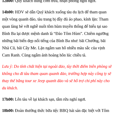
12h00:
Quý khách dùng cơm trưa, nhận phòng nghỉ ngơi.
14h00:
HDV sẽ dẫn Quý khách xuống tàu du lịch để tham quan
một vòng quanh đảo, tàu trang bị đầy đủ áo phao, kính lặn: Tham
quan làng bè với nghề nuôi tôm hùm truyền thống để hiểu tại sao
Bình Ba lại được mệnh danh là “Đảo Tôm Hùm”. Chiêm ngưỡng
những bãi biển đẹp nổi tiếng của Bình Ba như: bãi Chướng, bãi
Nhà Cũ, bãi Cây Me. Lặn ngắm san hô nhiều màu sắc của vịnh
Cam Ranh. Cùng ngắm ánh hoàng hôn lúc chiều tà.
Lưu ý: Do tính chất hiện tại ngoài đảo, tùy thời điểm biên phòng sẽ
không cho đi tàu tham quan quanh đảo, trường hợp này công ty sẽ
thay thế bằng tour xe Jeep quanh đảo và sẽ hỗ trợ chi phí này cho
du khách.
17h00:
Lên tàu về lại khách sạn, tắm rửa nghỉ ngơi.
18h00:
Đoàn thưởng thức bữa tiệc BBQ hải sản đặc biệt với Tôm