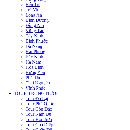
Bến Tre
Trà Vinh
Long An
Bình Dương
Đồng Nai
Vũng Tàu
Tây Ninh
Bình Phước
Đà Nẵng
Hải Phòng
Bắc Ninh
Hà Nam
Hòa Bình
Hưng Yên
Phú Thọ
Thái Nguyên
Vĩnh Phúc
TOUR TRONG NƯỚC
Tour Đà Lạt
Tour Phú Quốc
Tour Côn Đảo
Tour Nam Du
Tour Hòn Sơn
Tour Cha Diệp
Tour Châu Đốc