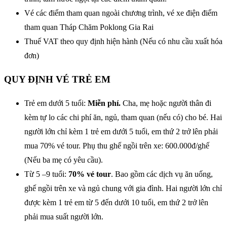
Vé các điểm tham quan ngoài chương trình, vé xe điện điểm
tham quan Tháp Chăm Poklong Gia Rai
Thuế VAT theo quy định hiện hành (Nếu có nhu cầu xuất hóa
đơn)
QUY ĐỊNH VÉ TRẺ EM
Trẻ em dưới 5 tuổi:
Miễn phí.
Cha, mẹ hoặc người thân đi
kèm tự lo các chi phí ăn, ngủ, tham quan (nếu có) cho bé. Hai
người lớn chỉ kèm 1 trẻ em dưới 5 tuổi, em thứ 2 trở lên phải
mua 70% vé tour. Phụ thu ghế ngồi trên xe: 600.000đ/ghế
(Nếu ba mẹ có yêu cầu).
Từ 5 –9 tuổi:
70% vé tour
. Bao gồm các dịch vụ ăn uống,
ghế ngồi trên xe và ngủ chung với gia đình. Hai người lớn chỉ
được kèm 1 trẻ em từ 5 đến dưới 10 tuổi, em thứ 2 trở lên
phải mua suất người lớn.