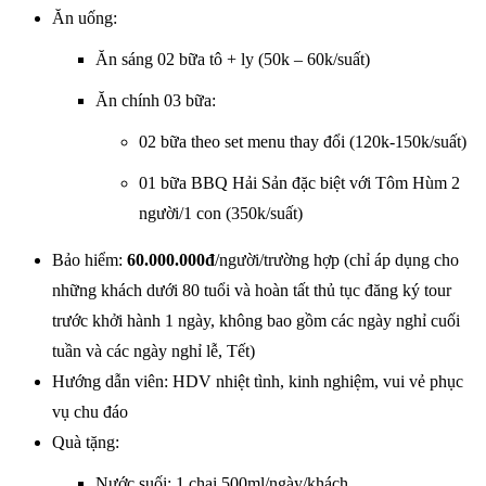
Ăn uống:
Ăn sáng 02 bữa tô + ly (50k – 60k/suất)
Ăn chính 03 bữa:
02 bữa theo set menu thay đổi (120k-150k/suất)
01 bữa BBQ Hải Sản đặc biệt với Tôm Hùm 2
người/1 con (350k/suất)
Bảo hiểm:
60.000.000đ
/người/trường hợp (chỉ áp dụng cho
những khách dưới 80 tuổi và hoàn tất thủ tục đăng ký tour
trước khởi hành 1 ngày, không bao gồm các ngày nghỉ cuối
tuần và các ngày nghỉ lễ, Tết)
Hướng dẫn viên: HDV nhiệt tình, kinh nghiệm, vui vẻ phục
vụ chu đáo
Quà tặng:
Nước suối: 1 chai 500ml/ngày/khách