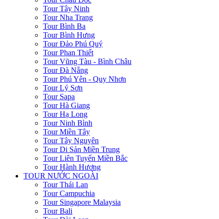
Tour Tây Ninh
Tour Nha Trang
Tour Bình Ba
Tour Bình Hưng
Tour Đảo Phú Quý
Tour Phan Thiết
Tour Vũng Tàu - Bình Châu
Tour Đà Nẵng
Tour Phú Yên - Quy Nhơn
Tour Lý Sơn
Tour Sapa
Tour Hà Giang
Tour Hạ Long
Tour Ninh Bình
Tour Miền Tây
Tour Tây Nguyên
Tour Di Sản Miền Trung
Tour Liên Tuyến Miền Bắc
Tour Hành Hương
TOUR NƯỚC NGOÀI
Tour Thái Lan
Tour Campuchia
Tour Singapore Malaysia
Tour Bali