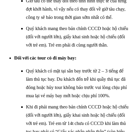
Giờ tàu có thể thay đổi theo tình hình thực tế của từng
đợt khởi hành, vì vậy nếu có thay đổi về giờ tàu chạy,
công ty sẽ báo trong thời gian sớm nhất có thể.
Quý khách mang theo bản chính CCCD hoặc hộ chiếu
(đối với người lớn), giấy khai sinh hoặc hộ chiếu (đối
với trẻ em). Trẻ em phải đi cùng người thân.
Đối với các tour có đi máy bay:
Quý khách có mặt tại sân bay trước từ 2 – 3 tiếng để
làm thủ tục bay. Du khách đến trễ khi quầy thủ tục đã
đóng hoặc hủy tour không báo trước vui lòng chịu phí
mua lại vé máy bay mới hoặc chịu phí 100%.
Khi đi phải mang theo bản chính CCCD hoặc hộ chiếu
(đối với người lớn), giấy khai sinh hoặc hộ chiếu (đối
với trẻ em). Trẻ em từ 14t chưa có CCCD khi làm thủ
tục bay phải có “Giấy xác nhận nhân thân” (còn hiệu