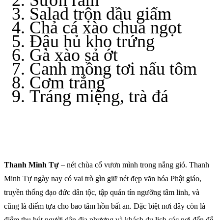
Salad trộn dầu giấm
Chả cá xào chua ngọt
Đậu hủ kho trứng
Gà xào sả ớt
Canh mồng tơi nấu tôm
Cơm trắng
Tráng miệng, trà đá
Thanh Minh Tự
– nét chùa cổ vươn mình trong nắng gió. Thanh
Minh Tự ngày nay có vai trò gìn giữ nét đẹp văn hóa Phật giáo,
truyền thống đạo đức dân tộc, tập quán tín ngưỡng tâm linh, và
cũng là điểm tựa cho bao tâm hồn bất an. Đặc biệt nơi đây còn là
điểm thu hút người dân địa phương và khách du lịch các nơi đến để