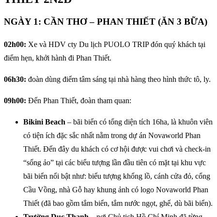
NGÀY 1: CẦN THƠ – PHAN THIẾT (ĂN 3 BỮA)
02h00:
Xe và HDV cty Du lịch PUOLO TRIP đón quý khách tại
điểm hẹn, khởi hành đi Phan Thiết.
06h30:
đoàn dùng điểm tâm sáng tại nhà hàng theo hình thức tô, ly.
09h00:
Đến Phan Thiết, đoàn tham quan:
Bikini Beach
– bãi biển có tổng diện tích 16ha, là khuôn viên
có tiện ích đặc sắc nhất nằm trong dự án Novaworld Phan
Thiết. Đến đây du khách có cơ hội được vui chơi và check-in
“sống ảo” tại các biểu tượng lần đầu tiên có mặt tại khu vực
bãi biển nổi bật như: biểu tượng khổng lồ, cánh cửa đỏ, cổng
Cầu Vồng, nhà Gỗ hay khung ảnh có logo Novaworld Phan
Thiết (đã bao gồm tắm biển, tắm nước ngọt, ghế, dù bãi biển).
Trường Dục Thanh
– nơi Chủ tịch Hồ Chí Minh đã từng