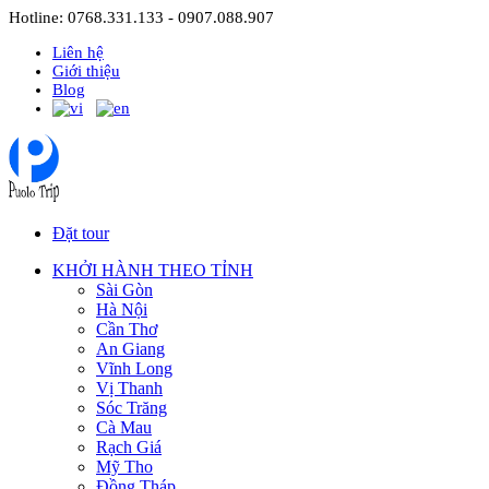
Hotline: 0768.331.133 - 0907.088.907
Liên hệ
Giới thiệu
Blog
Đặt tour
KHỞI HÀNH THEO TỈNH
Sài Gòn
Hà Nội
Cần Thơ
An Giang
Vĩnh Long
Vị Thanh
Sóc Trăng
Cà Mau
Rạch Giá
Mỹ Tho
Đồng Tháp