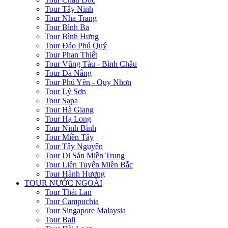
Tour Tây Ninh
Tour Nha Trang
Tour Bình Ba
Tour Bình Hưng
Tour Đảo Phú Quý
Tour Phan Thiết
Tour Vũng Tàu - Bình Châu
Tour Đà Nẵng
Tour Phú Yên - Quy Nhơn
Tour Lý Sơn
Tour Sapa
Tour Hà Giang
Tour Hạ Long
Tour Ninh Bình
Tour Miền Tây
Tour Tây Nguyên
Tour Di Sản Miền Trung
Tour Liên Tuyến Miền Bắc
Tour Hành Hương
TOUR NƯỚC NGOÀI
Tour Thái Lan
Tour Campuchia
Tour Singapore Malaysia
Tour Bali