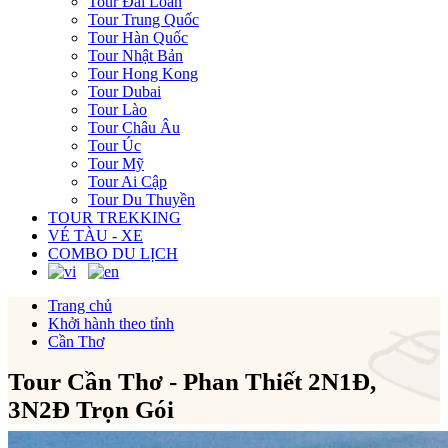
Tour Đài Loan
Tour Trung Quốc
Tour Hàn Quốc
Tour Nhật Bản
Tour Hong Kong
Tour Dubai
Tour Lào
Tour Châu Âu
Tour Úc
Tour Mỹ
Tour Ai Cập
Tour Du Thuyền
TOUR TREKKING
VÉ TÀU - XE
COMBO DU LỊCH
Trang chủ
Khởi hành theo tỉnh
Cần Thơ
Tour Cần Thơ - Phan Thiết 2N1Đ,
3N2Đ Trọn Gói