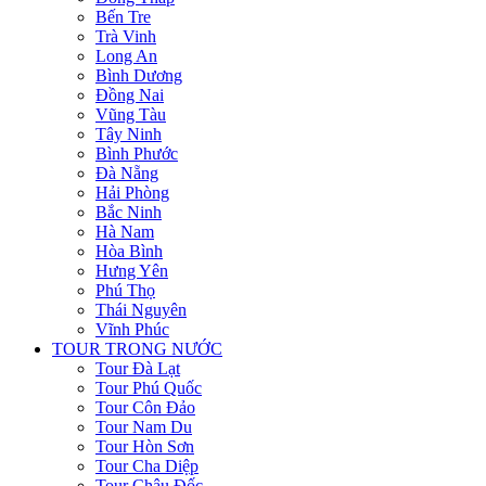
Bến Tre
Trà Vinh
Long An
Bình Dương
Đồng Nai
Vũng Tàu
Tây Ninh
Bình Phước
Đà Nẵng
Hải Phòng
Bắc Ninh
Hà Nam
Hòa Bình
Hưng Yên
Phú Thọ
Thái Nguyên
Vĩnh Phúc
TOUR TRONG NƯỚC
Tour Đà Lạt
Tour Phú Quốc
Tour Côn Đảo
Tour Nam Du
Tour Hòn Sơn
Tour Cha Diệp
Tour Châu Đốc