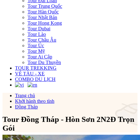
Tour Đài Loan
Tour Trung Quốc
Tour Hàn Quốc
Tour Nhật Bản
Tour Hong Kong
Tour Dubai
Tour Lào
Tour Châu Âu
Tour Úc
Tour Mỹ
Tour Ai Cập
Tour Du Thuyền
TOUR TREKKING
VÉ TÀU - XE
COMBO DU LỊCH
Trang chủ
Khởi hành theo tỉnh
Đồng Tháp
Tour Đồng Tháp - Hòn Sơn 2N2Đ Trọn
Gói