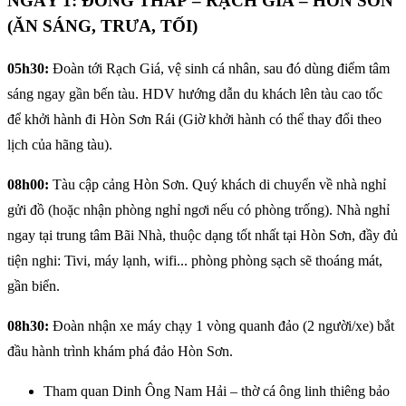
NGÀY 1: ĐỒNG THÁP – RẠCH GIÁ – HÒN SƠN
(ĂN SÁNG, TRƯA, TỐI)
05h30:
Đoàn tới Rạch Giá, vệ sinh cá nhân, sau đó dùng điểm tâm
sáng ngay gần bến tàu. HDV hướng dẫn du khách lên tàu cao tốc
để khởi hành đi Hòn Sơn Rái (Giờ khởi hành có thể thay đổi theo
lịch của hãng tàu).
08h00:
Tàu cập cảng Hòn Sơn. Quý khách di chuyển về nhà nghỉ
gửi đồ (hoặc nhận phòng nghỉ ngơi nếu có phòng trống). Nhà nghỉ
ngay tại trung tâm Bãi Nhà, thuộc dạng tốt nhất tại Hòn Sơn, đầy đủ
tiện nghi: Tivi, máy lạnh, wifi... phòng phòng sạch sẽ thoáng mát,
gần biển.
08h30:
Đoàn nhận xe máy chạy 1 vòng quanh đảo (2 người/xe) bắt
đầu hành trình khám phá đảo Hòn Sơn.
Tham quan Dinh Ông Nam Hải – thờ cá ông linh thiêng bảo