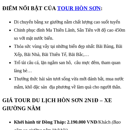
ĐIỂM NỔI BẬT CỦA
TOUR HÒN SƠN
:
Di chuyển bằng xe giường nằm chất lượng cao suốt tuyến
Chinh phục đỉnh Ma Thiên Lãnh, Sân Tiên với độ cao 450m
so với mặt nước biển.
Thỏa sức vùng vẫy tại những biển đẹp nhất: Bãi Bàng, Bãi
Xếp, Bãi Nhà, Bãi Thiên Tế, Bãi Bắc,…
Trổ tài câu cá, lặn ngắm san hô, câu mực đêm, tham quan
làng bè…
Thưởng thức hải sản tươi sống vừa mới đánh bắt, mua nước
mắm, khô đặc sản địa phương về làm quà cho người thân.
GIÁ TOUR DU LỊCH HÒN SƠN 2N1Đ – XE
GIƯỜNG NẰM
Khởi hành từ Đồng Tháp:
2.190.000 VNĐ
/Khách
(Bao