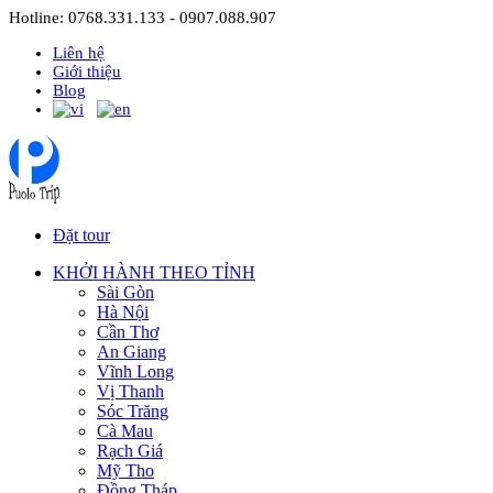
Hotline: 0768.331.133 - 0907.088.907
Liên hệ
Giới thiệu
Blog
Đặt tour
KHỞI HÀNH THEO TỈNH
Sài Gòn
Hà Nội
Cần Thơ
An Giang
Vĩnh Long
Vị Thanh
Sóc Trăng
Cà Mau
Rạch Giá
Mỹ Tho
Đồng Tháp