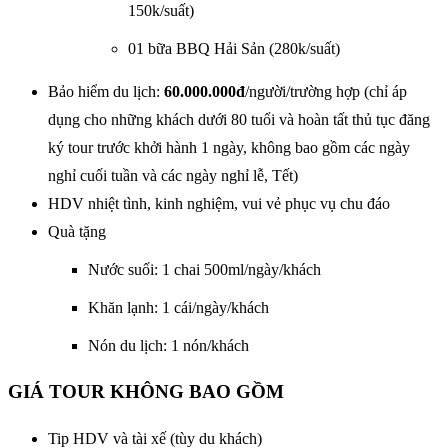
150k/suất)
01 bữa BBQ Hải Sản (280k/suất)
Bảo hiểm du lịch:
60.000.000đ
/người/trường hợp (chỉ áp
dụng cho những khách dưới 80 tuổi và hoàn tất thủ tục đăng
ký tour trước khởi hành 1 ngày, không bao gồm các ngày
nghỉ cuối tuần và các ngày nghỉ lễ, Tết)
HDV nhiệt tình, kinh nghiệm, vui vẻ phục vụ chu đáo
Quà tặng
Nước suối: 1 chai 500ml/ngày/khách
Khăn lạnh: 1 cái/ngày/khách
Nón du lịch: 1 nón/khách
GIÁ TOUR KHÔNG BAO GỒM
Tip HDV và tài xế (tùy du khách)