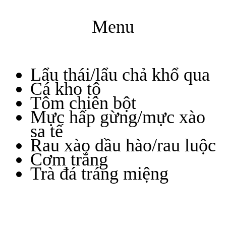
Menu
Lẩu thái/lẩu chả khổ qua
Cá kho tộ
Tôm chiên bột
Mực hấp gừng/mực xào
sa tế
Rau xào dầu hào/rau luộc
Cơm trắng
Trà đá tráng miệng