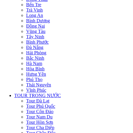
Bến Tre
Trà Vinh
Long An
Bình Dương
Đồng Nai
Vũng Tàu
Tây Ninh
Bình Phước
Đà Nẵng
Hải Phòng
Bắc Ninh
Hà Nam
Hòa Bình
Hưng Yên
Phú Thọ
Thái Nguyên
Vĩnh Phúc
TOUR TRONG NƯỚC
Tour Đà Lạt
Tour Phú Quốc
Tour Côn Đảo
Tour Nam Du
Tour Hòn Sơn
Tour Cha Diệp
Tour Châu Đốc