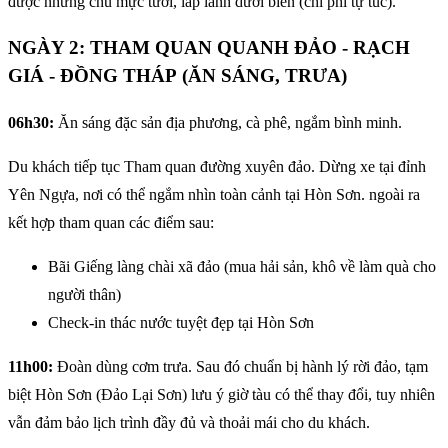
được những chú mực tươi, lấp lánh dưới biển (chi phí tự túc).
NGÀY 2: THAM QUAN QUANH ĐẢO - RẠCH
GIÁ - ĐỒNG THÁP (ĂN SÁNG, TRƯA)
06h30:
Ăn sáng đặc sản địa phương, cà phê, ngắm bình minh.
Du khách tiếp tục Tham quan đường xuyên đảo. Dừng xe tại đỉnh
Yên Ngựa, nơi có thể ngắm nhìn toàn cảnh tại Hòn Sơn. ngoài ra
kết hợp tham quan các điểm sau:
Bãi Giếng làng chài xã đảo (mua hải sản, khô về làm quà cho
người thân)
Check-in thác nước tuyệt đẹp tại Hòn Sơn
11h00:
Đoàn dùng cơm trưa. Sau đó chuẩn bị hành lý rời đảo, tạm
biệt Hòn Sơn (Đảo Lại Sơn) lưu ý giờ tàu có thể thay đổi, tuy nhiên
vẫn đảm bảo lịch trình đầy đủ và thoải mái cho du khách.