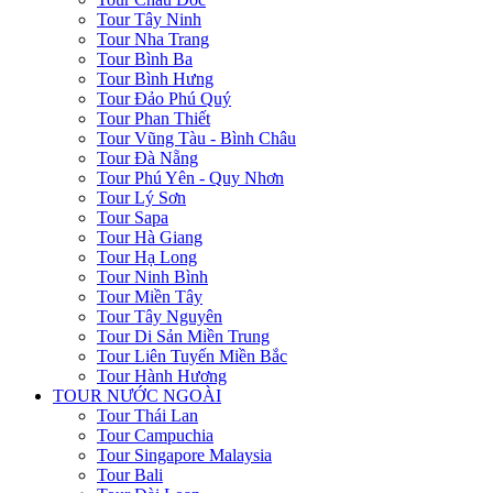
Tour Tây Ninh
Tour Nha Trang
Tour Bình Ba
Tour Bình Hưng
Tour Đảo Phú Quý
Tour Phan Thiết
Tour Vũng Tàu - Bình Châu
Tour Đà Nẵng
Tour Phú Yên - Quy Nhơn
Tour Lý Sơn
Tour Sapa
Tour Hà Giang
Tour Hạ Long
Tour Ninh Bình
Tour Miền Tây
Tour Tây Nguyên
Tour Di Sản Miền Trung
Tour Liên Tuyến Miền Bắc
Tour Hành Hương
TOUR NƯỚC NGOÀI
Tour Thái Lan
Tour Campuchia
Tour Singapore Malaysia
Tour Bali