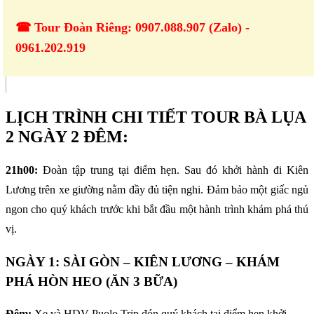
☎ Tour Đoàn Riêng: 0907.088.907 (Zalo) -
0961.202.919
LỊCH TRÌNH CHI TIẾT TOUR BÀ LỤA
2 NGÀY 2 ĐÊM:
21h00:
Đoàn tập trung tại điểm hẹn. Sau đó khởi hành đi Kiên
Lương trên xe giường nằm đầy đủ tiện nghi. Đảm bảo một giấc ngủ
ngon cho quý khách trước khi bắt đầu một hành trình khám phá thú
vị.
NGÀY 1: SÀI GÒN – KIÊN LƯƠNG – KHÁM
PHÁ HÒN HEO (ĂN 3 BỮA)
Đêm:
Xe và HDV Puolo Trip đón quý khách tại điểm hẹn khởi