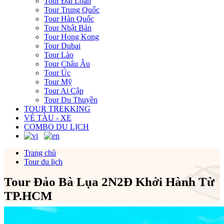
Tour Đài Loan
Tour Trung Quốc
Tour Hàn Quốc
Tour Nhật Bản
Tour Hong Kong
Tour Dubai
Tour Lào
Tour Châu Âu
Tour Úc
Tour Mỹ
Tour Ai Cập
Tour Du Thuyền
TOUR TREKKING
VÉ TÀU - XE
COMBO DU LỊCH
Trang chủ
Tour du lịch
Tour Đảo Bà Lụa 2N2Đ Khởi Hành Từ
TP.HCM