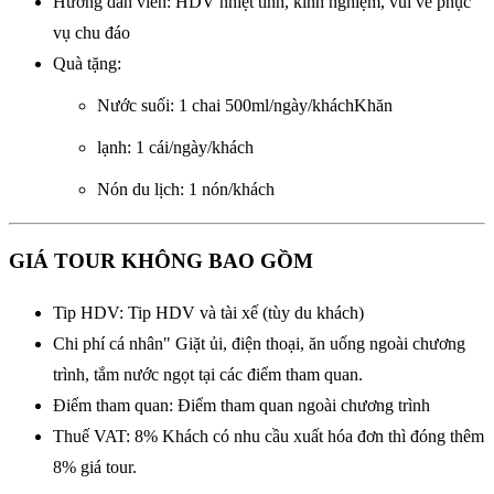
Hướng dẫn viên: HDV nhiệt tình, kinh nghiệm, vui vẻ phục
vụ chu đáo
Quà tặng:
Nước suối: 1 chai 500ml/ngày/kháchKhăn
lạnh: 1 cái/ngày/khách
Nón du lịch: 1 nón/khách
GIÁ TOUR KHÔNG BAO GỒM
Tip HDV: Tip HDV và tài xế (tùy du khách)
Chi phí cá nhân" Giặt ủi, điện thoại, ăn uống ngoài chương
trình, tắm nước ngọt tại các điểm tham quan.
Điểm tham quan: Điểm tham quan ngoài chương trình
Thuế VAT: 8% Khách có nhu cầu xuất hóa đơn thì đóng thêm
8% giá tour.