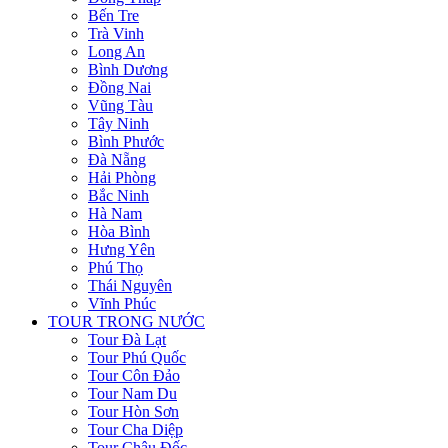
Bến Tre
Trà Vinh
Long An
Bình Dương
Đồng Nai
Vũng Tàu
Tây Ninh
Bình Phước
Đà Nẵng
Hải Phòng
Bắc Ninh
Hà Nam
Hòa Bình
Hưng Yên
Phú Thọ
Thái Nguyên
Vĩnh Phúc
TOUR TRONG NƯỚC
Tour Đà Lạt
Tour Phú Quốc
Tour Côn Đảo
Tour Nam Du
Tour Hòn Sơn
Tour Cha Diệp
Tour Châu Đốc