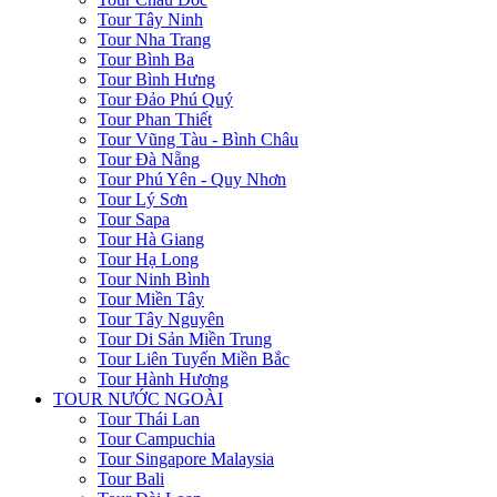
Tour Tây Ninh
Tour Nha Trang
Tour Bình Ba
Tour Bình Hưng
Tour Đảo Phú Quý
Tour Phan Thiết
Tour Vũng Tàu - Bình Châu
Tour Đà Nẵng
Tour Phú Yên - Quy Nhơn
Tour Lý Sơn
Tour Sapa
Tour Hà Giang
Tour Hạ Long
Tour Ninh Bình
Tour Miền Tây
Tour Tây Nguyên
Tour Di Sản Miền Trung
Tour Liên Tuyến Miền Bắc
Tour Hành Hương
TOUR NƯỚC NGOÀI
Tour Thái Lan
Tour Campuchia
Tour Singapore Malaysia
Tour Bali