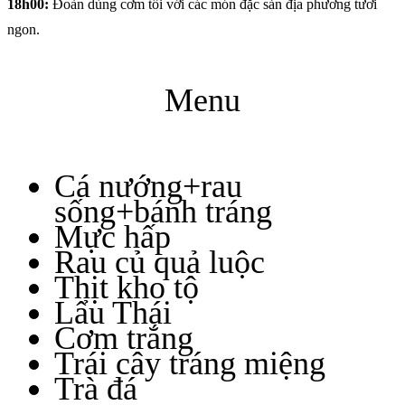
18h00:
Đoàn dùng cơm tối với các món đặc sản địa phương tươi
ngon.
Menu
Cá nướng+rau
sống+bánh tráng
Mực hấp
Rau củ quả luộc
Thịt kho tộ
Lẩu Thái
Cơm trắng
Trái cây tráng miệng
Trà đá