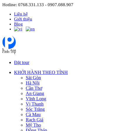
Hotline: 0768.331.133 - 0907.088.907
Liên hệ
Giới thiệu
Blog
Đặt tour
KHỞI HÀNH THEO TỈNH
Sài Gòn
Hà Nội
Cần Thơ
An Giang
Vĩnh Long
Vị Thanh
Sóc Trăng
Cà Mau
Rạch Giá
Mỹ Tho
Đồng Tháp