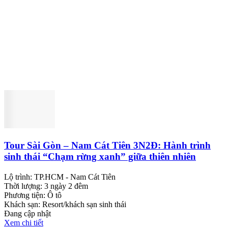
Tour Sài Gòn – Nam Cát Tiên 3N2Đ: Hành trình
sinh thái “Chạm rừng xanh” giữa thiên nhiên
hoang sơ
Lộ trình:
TP.HCM - Nam Cát Tiên
Thời lượng:
3 ngày 2 đêm
Phương tiện:
Ô tô
Khách sạn:
Resort/khách sạn sinh thái
Đang cập nhật
Xem chi tiết