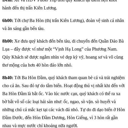
hành đến thị trấn Kiên Lương.
6h00:
Tới chợ Ba Hòn (thị trấn Kiên Lương), đoàn vệ sinh cá nhân
và ăn sáng gần bến tàu.
8h00:
Xe đưa quý khách đến bến tàu, di chuyển đến Quần Đảo Bà
Lụa – đây được ví như một “Vịnh Hạ Long” của Phương Nam.
Qúy Khách sẽ được ngắm nhìn vẻ đẹp kỳ vỹ, hoang sơ và vô cùng
thơ mộng của hơn 40 hòn đảo lớn nhỏ.
8h40:
Tới Ba Hòn Đầm, quý khách tham quan bè cá và trải nghiệm
cho cá ăn. Sau đó tự do tắm biển. Hoạt động thú vị nhất khi đến với
Ba Hòn Đầm là bắt ốc. Vào lúc nước cạn, quý khách có thể ra xa
bờ bắt vô số các loại hải sản như: ốc, ngao, sò vặn. sò huyết và
những chú cá mắc kẹt tại các vách đá nhỏ. Tự do đi dạo biển ở Hòn
Đầm Đước, đến Hòn Đầm Dương, Hòn Giếng, vì 3 hòn rất gần
nhau và mực nước chỉ khoảng nữa người.