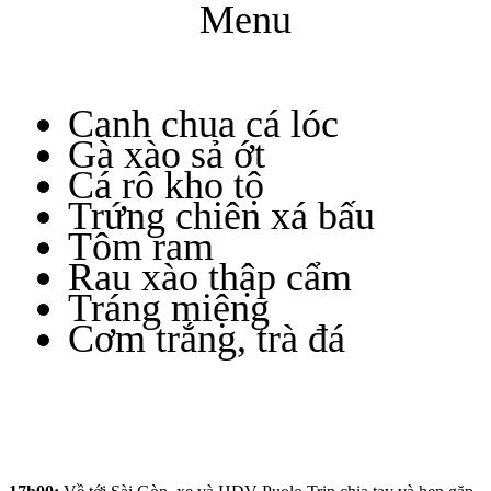
Menu
Canh chua cá lóc
Gà xào sả ớt
Cá rô kho tộ
Trứng chiên xá bấu
Tôm ram
Rau xào thập cẩm
Tráng miệng
Cơm trắng, trà đá