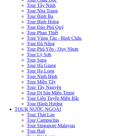
Tour Tây Ninh
Tour Nha Trang
Tour Bình Ba
Tour Bình Hưng
Tour Đảo Phú Quý
Tour Phan Thiết
Tour Vũng Tàu - Bình Châu
Tour Đà Nẵng
Tour Phú Yên - Quy Nhơn
Tour Lý Sơn
Tour Sapa
Tour Hà Giang
Tour Hạ Long
Tour Ninh Bình
Tour Miền Tây
Tour Tây Nguyên
Tour Di Sản Miền Trung
Tour Liên Tuyến Miền Bắc
Tour Hành Hương
TOUR NƯỚC NGOÀI
Tour Thái Lan
Tour Campuchia
Tour Singapore Malaysia
Tour Bali