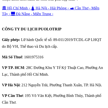
🏛️
Hồ Chí Minh
›
🛕
Hà Nội - Hải Phòng
›
🛥️
Cần Thơ - Miền
Tây
›
🌉
Đà Nẵng - Miền Trung
›
CÔNG TY DU LỊCH PUOLOTRIP
Giấy phép:
Lữ hành Quốc tế số: 89-011/2019/TCDL-GP LHQT
do Bộ VH, Thể thao và Du lịch cấp.
Mã Số Thuế
: 1601975316
VP TP. HCM
: 28C Đường Khu Y Tế Kỹ Thuật Cao, Phường An
Lạc, Thành phố Hồ Chí Minh.
VP Hà Nội
: 212 Nguyễn Trãi, Phường Thanh Xuân, TP. Hà Nội.
VP Cần Thơ
: 195 Võ Văn Kiệt, Phường Bình Thủy, Thành phố
Cần Thơ.