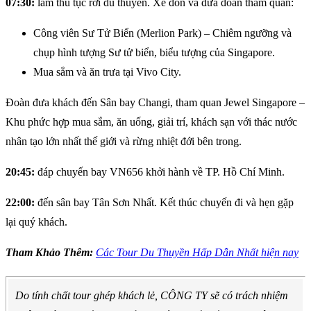
07:30:
làm thủ tục rời du thuyền. Xe đón và đưa đoàn tham quan:
Công viên Sư Tử Biển (Merlion Park) – Chiêm ngưỡng và
chụp hình tượng Sư tử biển, biểu tượng của Singapore.
Mua sắm và ăn trưa tại Vivo City.
Đoàn đưa khách đến Sân bay Changi, tham quan Jewel Singapore –
Khu phức hợp mua sắm, ăn uống, giải trí, khách sạn với thác nước
nhân tạo lớn nhất thế giới và rừng nhiệt đới bên trong.
20:45:
đáp chuyến bay VN656 khởi hành về TP. Hồ Chí Minh.
22:00:
đến sân bay Tân Sơn Nhất. Kết thúc chuyến đi và hẹn gặp
lại quý khách.
Tham Khảo Thêm:
Các Tour Du Thuyền Hấp Dẫn Nhất hiện nay
Do tính chất tour ghép khách lẻ, CÔNG TY sẽ có trách nhiệm