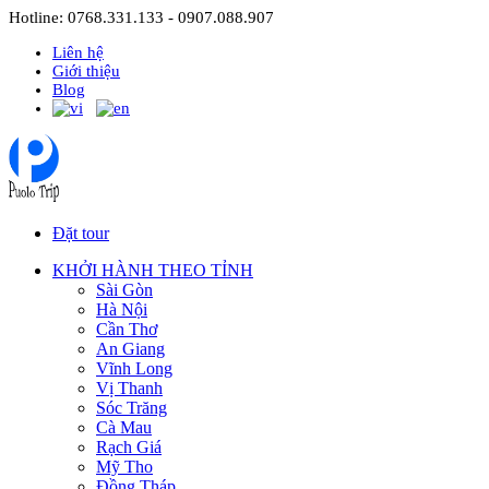
Hotline: 0768.331.133 - 0907.088.907
Liên hệ
Giới thiệu
Blog
Đặt tour
KHỞI HÀNH THEO TỈNH
Sài Gòn
Hà Nội
Cần Thơ
An Giang
Vĩnh Long
Vị Thanh
Sóc Trăng
Cà Mau
Rạch Giá
Mỹ Tho
Đồng Tháp