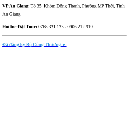
VP An Giang
: Tổ 35, Khóm Đông Thạnh, Phường Mỹ Thới, Tỉnh
An Giang.
Hotline Đặt Tour:
0768.331.133 - 0906.212.919
Đã đăng ký Bộ Công Thương ►