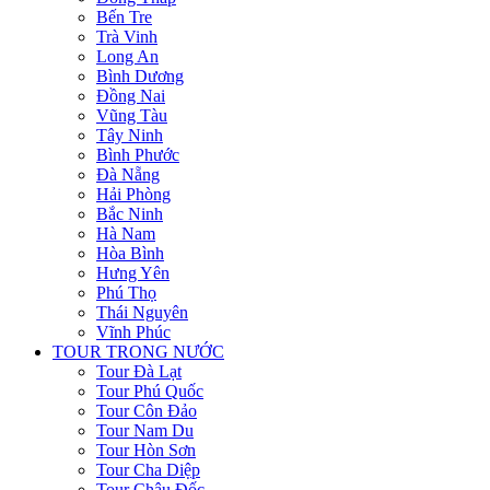
Bến Tre
Trà Vinh
Long An
Bình Dương
Đồng Nai
Vũng Tàu
Tây Ninh
Bình Phước
Đà Nẵng
Hải Phòng
Bắc Ninh
Hà Nam
Hòa Bình
Hưng Yên
Phú Thọ
Thái Nguyên
Vĩnh Phúc
TOUR TRONG NƯỚC
Tour Đà Lạt
Tour Phú Quốc
Tour Côn Đảo
Tour Nam Du
Tour Hòn Sơn
Tour Cha Diệp
Tour Châu Đốc