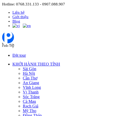
Hotline: 0768.331.133 - 0907.088.907
Liên hệ
Giới thiệu
Blog
Đặt tour
KHỞI HÀNH THEO TỈNH
Sài Gòn
Hà Nội
Cần Thơ
An Giang
Vĩnh Long
Vị Thanh
Sóc Trăng
Cà Mau
Rạch Giá
Mỹ Tho
Đồng Tháp