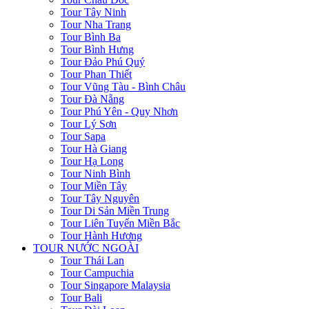
Tour Tây Ninh
Tour Nha Trang
Tour Bình Ba
Tour Bình Hưng
Tour Đảo Phú Quý
Tour Phan Thiết
Tour Vũng Tàu - Bình Châu
Tour Đà Nẵng
Tour Phú Yên - Quy Nhơn
Tour Lý Sơn
Tour Sapa
Tour Hà Giang
Tour Hạ Long
Tour Ninh Bình
Tour Miền Tây
Tour Tây Nguyên
Tour Di Sản Miền Trung
Tour Liên Tuyến Miền Bắc
Tour Hành Hương
TOUR NƯỚC NGOÀI
Tour Thái Lan
Tour Campuchia
Tour Singapore Malaysia
Tour Bali