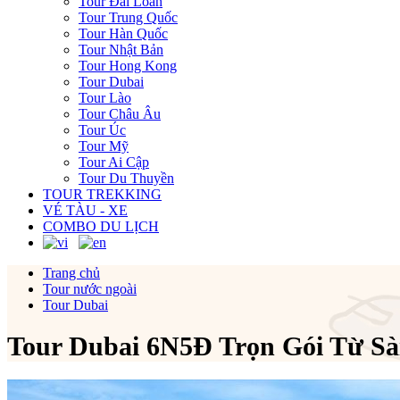
Tour Đài Loan
Tour Trung Quốc
Tour Hàn Quốc
Tour Nhật Bản
Tour Hong Kong
Tour Dubai
Tour Lào
Tour Châu Âu
Tour Úc
Tour Mỹ
Tour Ai Cập
Tour Du Thuyền
TOUR TREKKING
VÉ TÀU - XE
COMBO DU LỊCH
Trang chủ
Tour nước ngoài
Tour Dubai
Tour Dubai 6N5Đ Trọn Gói Từ Sà