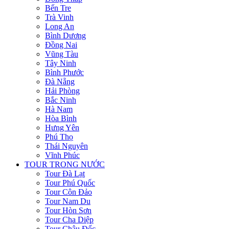
Bến Tre
Trà Vinh
Long An
Bình Dương
Đồng Nai
Vũng Tàu
Tây Ninh
Bình Phước
Đà Nẵng
Hải Phòng
Bắc Ninh
Hà Nam
Hòa Bình
Hưng Yên
Phú Thọ
Thái Nguyên
Vĩnh Phúc
TOUR TRONG NƯỚC
Tour Đà Lạt
Tour Phú Quốc
Tour Côn Đảo
Tour Nam Du
Tour Hòn Sơn
Tour Cha Diệp
Tour Châu Đốc