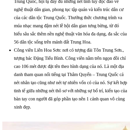
Trung Quốc, hội tụ đầy đủ những nét tinh tuý độc đáo về
nghệ thuật dân gian, phong tục tập quán và kiến trúc dân cư
của các dân tộc Trung Quốc. Thưởng thức chương trình va
múa nhạc mang đậm nét lễ hội dân gian tưng bừng, từ đó
hiểu sâu sắc thêm nền nghệ thuật văn hóa đa dạng, đa sắc của
56 dân tộc sống trên mảnh đất Trung Hoa.
Công viên Liên Hoa Sơn: nơi có tượng đài Tôn Trung Sơn.,
tượng bác Đặng Tiểu Bình. Công viên nằm trên ngọn đồi chỉ
cao 106 mét được đặt tên theo hình dạng của nó. Là một địa
danh tham quan nổi tiếng tại Thâm Quyến – Trung Quốc cả
nét nhân tạo cũng như nét tự nhiên vốn có của nó. Sự kết hợp
tinh tế giữa những nét thô sơ với những sự bố trí, kiến tạo của
bàn tay con người đã góp phần tạo nên 1 cảnh quan vô cùng
xinh đẹp.