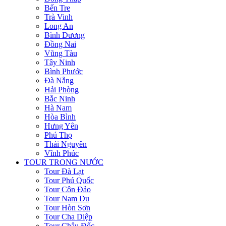
Bến Tre
Trà Vinh
Long An
Bình Dương
Đồng Nai
Vũng Tàu
Tây Ninh
Bình Phước
Đà Nẵng
Hải Phòng
Bắc Ninh
Hà Nam
Hòa Bình
Hưng Yên
Phú Thọ
Thái Nguyên
Vĩnh Phúc
TOUR TRONG NƯỚC
Tour Đà Lạt
Tour Phú Quốc
Tour Côn Đảo
Tour Nam Du
Tour Hòn Sơn
Tour Cha Diệp
Tour Châu Đốc