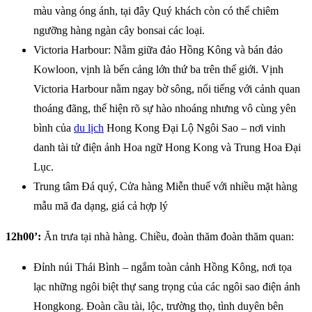
màu vàng óng ánh, tại đây Quý khách còn có thể chiêm
ngưỡng hàng ngàn cây bonsai các loại.
Victoria Harbour: Nằm giữa đảo Hồng Kông và bán đảo
Kowloon, vịnh là bến cảng lớn thứ ba trên thế giới. Vịnh
Victoria Harbour nằm ngay bờ sông, nổi tiếng với cảnh quan
thoáng đãng, thể hiện rõ sự hào nhoáng nhưng vô cùng yên
bình của
du lịch
Hong Kong Đại Lộ Ngôi Sao – nơi vinh
danh tài tử điện ảnh Hoa ngữ Hong Kong và Trung Hoa Đại
Lục.
Trung tâm Đá quý, Cửa hàng Miễn thuế với nhiều mặt hàng
mẫu mã đa dạng, giá cả hợp lý
12h00’:
Ăn trưa tại nhà hàng. Chiều, đoàn thăm đoàn thăm quan:
Đỉnh núi Thái Bình – ngắm toàn cảnh Hồng Kông, nơi tọa
lạc những ngôi biệt thự sang trọng của các ngôi sao điện ảnh
Hongkong. Đoàn cầu tài, lộc, trường thọ, tình duyên bên