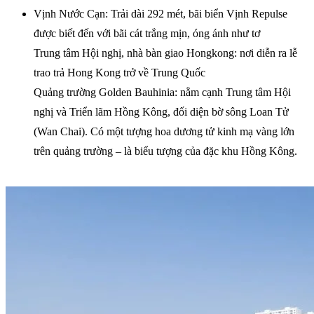
Vịnh Nước Cạn: Trải dài 292 mét, bãi biển Vịnh Repulse
được biết đến với bãi cát trắng mịn, óng ánh như tơ
Trung tâm Hội nghị, nhà bàn giao Hongkong: nơi diễn ra lễ
trao trả Hong Kong trở về Trung Quốc
Quảng trường Golden Bauhinia: nằm cạnh Trung tâm Hội
nghị và Triển lãm Hồng Kông, đối diện bờ sông Loan Tử
(Wan Chai). Có một tượng hoa dương tử kinh mạ vàng lớn
trên quảng trường – là biểu tượng của đặc khu Hồng Kông.