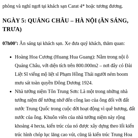
phòng và nghỉ ngơi tại khách sạn Carat 4* hoặc tương đương.
NGÀY 5: QUẢNG CHÂU – HÀ NỘI (ĂN SÁNG,
TRƯA)
07h00’:
Ăn sáng tại khách sạn. Xe đưa quý khách, thăm quan:
Hoàng Hoa Cương (Huang Hua Guang): Nằm trong nội ô
Quảng Châu, với diện tích trên 800.000m2 – nơi đây có Đài
Liệt Sĩ viếng mộ liệt sĩ Phạm Hồng Thái người ném boom
mưu sát toàn quyền Đông Dương 1924.
Nhà tưởng niệm Tôn Trung Sơn: Là một trong những nhà
tưởng niệm để tưởng nhớ đến công lao của ông đối với đất
nước Trung Quốc trong cuộc đời hoạt động vì quê hương, đất
nước của ông. Khuôn viên của nhà tưởng niệm này rộng
khoảng 4 hecta, kiến trúc của nó được xây dựng theo lối kiến
trúc hình chóp lục lăng cao vút, cũng là kiến trúc Trung Hoa