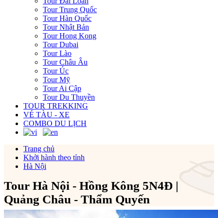
Tour Đài Loan
Tour Trung Quốc
Tour Hàn Quốc
Tour Nhật Bản
Tour Hong Kong
Tour Dubai
Tour Lào
Tour Châu Âu
Tour Úc
Tour Mỹ
Tour Ai Cập
Tour Du Thuyền
TOUR TREKKING
VÉ TÀU - XE
COMBO DU LỊCH
Trang chủ
Khởi hành theo tỉnh
Hà Nội
Tour Hà Nội - Hồng Kông 5N4Đ |
Quảng Châu - Thẩm Quyến