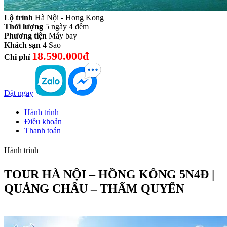
Lộ trình
Hà Nội - Hong Kong
Thời lượng
5 ngày 4 đêm
Phương tiện
Máy bay
Khách sạn
4 Sao
18.590.000đ
Chi phí
Đặt ngay
Hành trình
Điều khoản
Thanh toán
Hành trình
TOUR HÀ NỘI – HỒNG KÔNG 5N4Đ |
QUẢNG CHÂU – THẨM QUYẾN