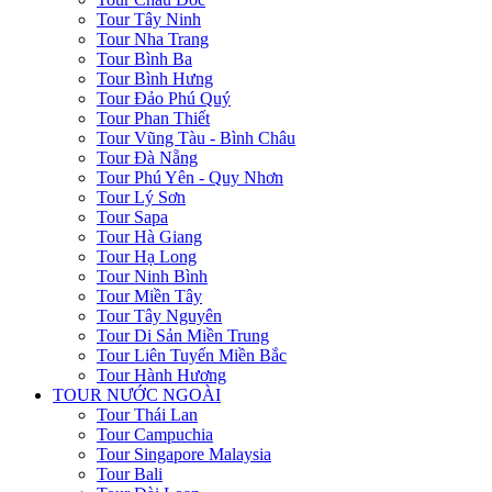
Tour Tây Ninh
Tour Nha Trang
Tour Bình Ba
Tour Bình Hưng
Tour Đảo Phú Quý
Tour Phan Thiết
Tour Vũng Tàu - Bình Châu
Tour Đà Nẵng
Tour Phú Yên - Quy Nhơn
Tour Lý Sơn
Tour Sapa
Tour Hà Giang
Tour Hạ Long
Tour Ninh Bình
Tour Miền Tây
Tour Tây Nguyên
Tour Di Sản Miền Trung
Tour Liên Tuyến Miền Bắc
Tour Hành Hương
TOUR NƯỚC NGOÀI
Tour Thái Lan
Tour Campuchia
Tour Singapore Malaysia
Tour Bali