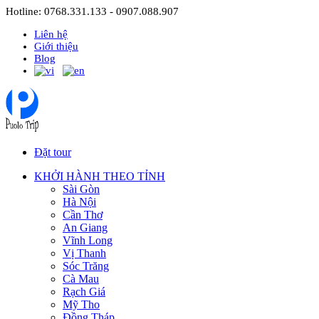
Hotline: 0768.331.133 - 0907.088.907
Liên hệ
Giới thiệu
Blog
Đặt tour
KHỞI HÀNH THEO TỈNH
Sài Gòn
Hà Nội
Cần Thơ
An Giang
Vĩnh Long
Vị Thanh
Sóc Trăng
Cà Mau
Rạch Giá
Mỹ Tho
Đồng Tháp