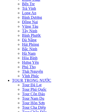
Bến Tre
Trà Vinh
Long An
Bình Dương
Đồng Nai
Vũng Tàu
Tây Ninh
Bình Phước
Đà Nẵng
Hải Phòng
Bắc Ninh
Hà Nam
Hòa Bình
Hưng Yên
Phú Thọ
Thái Nguyên
Vĩnh Phúc
TOUR TRONG NƯỚC
Tour Đà Lạt
Tour Phú Quốc
Tour Côn Đảo
Tour Nam Du
Tour Hòn Sơn
Tour Cha Diệp
Tour Châu Đốc