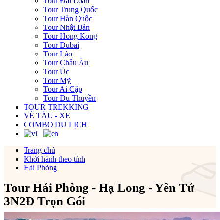
Tour Đài Loan
Tour Trung Quốc
Tour Hàn Quốc
Tour Nhật Bản
Tour Hong Kong
Tour Dubai
Tour Lào
Tour Châu Âu
Tour Úc
Tour Mỹ
Tour Ai Cập
Tour Du Thuyền
TOUR TREKKING
VÉ TÀU - XE
COMBO DU LỊCH
Trang chủ
Khởi hành theo tỉnh
Hải Phòng
Tour Hải Phòng - Hạ Long - Yên Tử
3N2Đ Trọn Gói