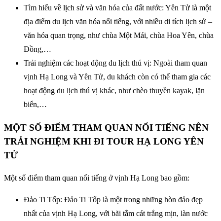
Tìm hiểu về lịch sử và văn hóa của đất nước: Yên Tử là một
địa điểm du lịch văn hóa nổi tiếng, với nhiều di tích lịch sử –
văn hóa quan trọng, như chùa Một Mái, chùa Hoa Yên, chùa
Đồng,…
Trải nghiệm các hoạt động du lịch thú vị: Ngoài tham quan
vịnh Hạ Long và Yên Tử, du khách còn có thể tham gia các
hoạt động du lịch thú vị khác, như chèo thuyền kayak, lặn
biển,…
MỘT SỐ ĐIỂM THAM QUAN NỔI TIẾNG NÊN
TRẢI NGHIỆM KHI ĐI TOUR HẠ LONG YÊN
TỬ
Một số điểm tham quan nổi tiếng ở vịnh Hạ Long bao gồm:
Đảo Ti Tốp: Đảo Ti Tốp là một trong những hòn đảo đẹp
nhất của vịnh Hạ Long, với bãi tắm cát trắng mịn, làn nước