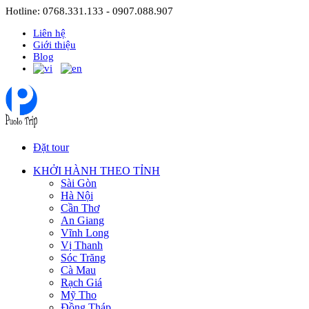
Hotline: 0768.331.133 - 0907.088.907
Liên hệ
Giới thiệu
Blog
Đặt tour
KHỞI HÀNH THEO TỈNH
Sài Gòn
Hà Nội
Cần Thơ
An Giang
Vĩnh Long
Vị Thanh
Sóc Trăng
Cà Mau
Rạch Giá
Mỹ Tho
Đồng Tháp