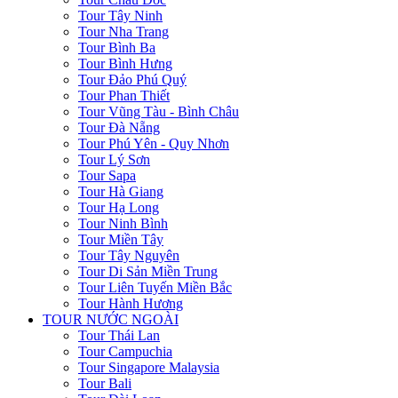
Tour Tây Ninh
Tour Nha Trang
Tour Bình Ba
Tour Bình Hưng
Tour Đảo Phú Quý
Tour Phan Thiết
Tour Vũng Tàu - Bình Châu
Tour Đà Nẵng
Tour Phú Yên - Quy Nhơn
Tour Lý Sơn
Tour Sapa
Tour Hà Giang
Tour Hạ Long
Tour Ninh Bình
Tour Miền Tây
Tour Tây Nguyên
Tour Di Sản Miền Trung
Tour Liên Tuyến Miền Bắc
Tour Hành Hương
TOUR NƯỚC NGOÀI
Tour Thái Lan
Tour Campuchia
Tour Singapore Malaysia
Tour Bali