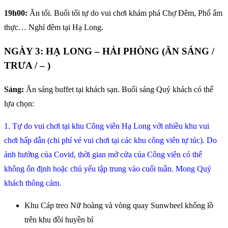
19h00:
Ăn tối. Buổi tối tự do vui chơi khám phá Chợ Đêm, Phố ẩm
thực… Nghỉ đêm tại Hạ Long.
NGÀY 3: HẠ LONG – HẢI PHÒNG (ĂN SÁNG /
TRƯA / – )
Sáng:
Ăn sáng buffet tại khách sạn. Buổi sáng Quý khách có thể
lựa chọn:
1. Tự do vui chơi tại khu Công viên Hạ Long với nhiều khu vui
chơi hấp dẫn (chi phí vé vui chơi tại các khu công viên tự túc). Do
ảnh hưởng của Covid, thời gian mở cửa của Công viên có thể
không ổn định hoặc chủ yếu tập trung vào cuối tuần. Mong Quý
khách thông cảm.
Khu Cáp treo Nữ hoàng và vòng quay Sunwheel khổng lồ
trên khu đồi huyền bí