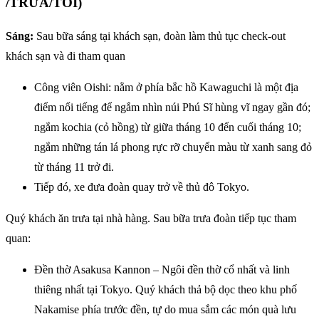
/TRƯA/TỐI)
Sáng:
Sau bữa sáng tại khách sạn, đoàn làm thủ tục check-out
khách sạn và đi tham quan
Công viên Oishi: nằm ở phía bắc hồ Kawaguchi là một địa
điểm nổi tiếng để ngắm nhìn núi Phú Sĩ hùng vĩ ngay gần đó;
ngắm kochia (cỏ hồng) từ giữa tháng 10 đến cuối tháng 10;
ngắm những tán lá phong rực rỡ chuyển màu từ xanh sang đỏ
từ tháng 11 trở đi.
Tiếp đó, xe đưa đoàn quay trở về thủ đô Tokyo.
Quý khách ăn trưa tại nhà hàng. Sau bữa trưa đoàn tiếp tục tham
quan:
Đền thờ Asakusa Kannon – Ngôi đền thờ cổ nhất và linh
thiêng nhất tại Tokyo. Quý khách thả bộ dọc theo khu phố
Nakamise phía trước đền, tự do mua sắm các món quà lưu