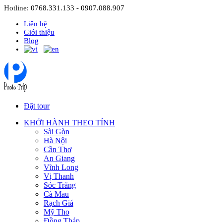
Hotline: 0768.331.133 - 0907.088.907
Liên hệ
Giới thiệu
Blog
Đặt tour
KHỞI HÀNH THEO TỈNH
Sài Gòn
Hà Nội
Cần Thơ
An Giang
Vĩnh Long
Vị Thanh
Sóc Trăng
Cà Mau
Rạch Giá
Mỹ Tho
Đồng Tháp