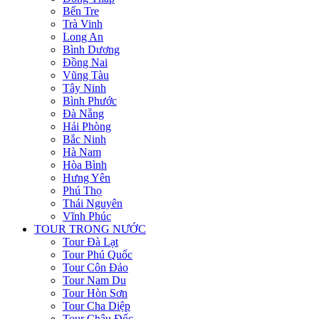
Bến Tre
Trà Vinh
Long An
Bình Dương
Đồng Nai
Vũng Tàu
Tây Ninh
Bình Phước
Đà Nẵng
Hải Phòng
Bắc Ninh
Hà Nam
Hòa Bình
Hưng Yên
Phú Thọ
Thái Nguyên
Vĩnh Phúc
TOUR TRONG NƯỚC
Tour Đà Lạt
Tour Phú Quốc
Tour Côn Đảo
Tour Nam Du
Tour Hòn Sơn
Tour Cha Diệp
Tour Châu Đốc