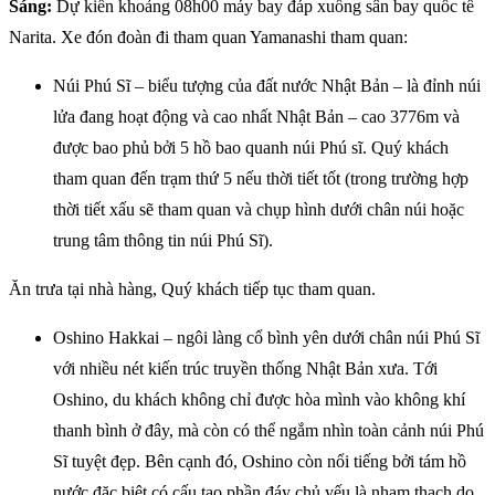
Sáng:
Dự kiến khoảng 08h00 máy bay đáp xuống sân bay quốc tế
Narita. Xe đón đoàn đi tham quan Yamanashi tham quan:
Núi Phú Sĩ – biểu tượng của đất nước Nhật Bản – là đỉnh núi
lửa đang hoạt động và cao nhất Nhật Bản – cao 3776m và
được bao phủ bởi 5 hồ bao quanh núi Phú sĩ. Quý khách
tham quan đến trạm thứ 5 nếu thời tiết tốt (trong trường hợp
thời tiết xấu sẽ tham quan và chụp hình dưới chân núi hoặc
trung tâm thông tin núi Phú Sĩ).
Ăn trưa tại nhà hàng, Quý khách tiếp tục tham quan.
Oshino Hakkai – ngôi làng cổ bình yên dưới chân núi Phú Sĩ
với nhiều nét kiến trúc truyền thống Nhật Bản xưa. Tới
Oshino, du khách không chỉ được hòa mình vào không khí
thanh bình ở đây, mà còn có thể ngắm nhìn toàn cảnh núi Phú
Sĩ tuyệt đẹp. Bên cạnh đó, Oshino còn nổi tiếng bởi tám hồ
nước đặc biệt có cấu tạo phần đáy chủ yếu là nham thạch do