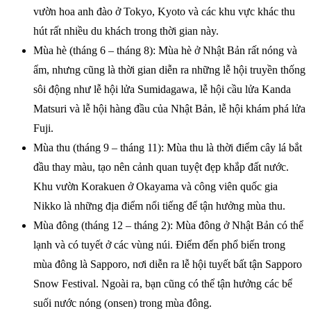
vườn hoa anh đào ở Tokyo, Kyoto và các khu vực khác thu
hút rất nhiều du khách trong thời gian này.
Mùa hè (tháng 6 – tháng 8): Mùa hè ở Nhật Bản rất nóng và
ẩm, nhưng cũng là thời gian diễn ra những lễ hội truyền thống
sôi động như lễ hội lửa Sumidagawa, lễ hội cầu lửa Kanda
Matsuri và lễ hội hàng đầu của Nhật Bản, lễ hội khám phá lửa
Fuji.
Mùa thu (tháng 9 – tháng 11): Mùa thu là thời điểm cây lá bắt
đầu thay màu, tạo nên cảnh quan tuyệt đẹp khắp đất nước.
Khu vườn Korakuen ở Okayama và công viên quốc gia
Nikko là những địa điểm nổi tiếng để tận hưởng mùa thu.
Mùa đông (tháng 12 – tháng 2): Mùa đông ở Nhật Bản có thể
lạnh và có tuyết ở các vùng núi. Điểm đến phổ biến trong
mùa đông là Sapporo, nơi diễn ra lễ hội tuyết bất tận Sapporo
Snow Festival. Ngoài ra, bạn cũng có thể tận hưởng các bể
suối nước nóng (onsen) trong mùa đông.