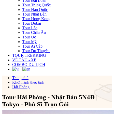
Tour Đài Loan
Tour Trung Quốc
Tour Hàn Quốc
Tour Nhật Bản
Tour Hong Kong
Tour Dubai
Tour Lào
Tour Châu Âu
Tour Úc
Tour Mỹ
Tour Ai Cập
Tour Du Thuyền
TOUR TREKKING
VÉ TÀU - XE
COMBO DU LỊCH
Trang chủ
Khởi hành theo tỉnh
Hải Phòng
Tour Hải Phòng - Nhật Bản 5N4Đ |
Tokyo - Phú Sĩ Trọn Gói