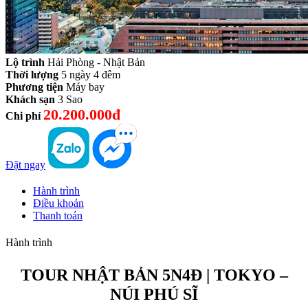
Lộ trình
Hải Phòng - Nhật Bản
Thời lượng
5 ngày 4 đêm
Phương tiện
Máy bay
Khách sạn
3 Sao
20.200.000đ
Chi phí
Đặt ngay
Hành trình
Điều khoản
Thanh toán
Hành trình
TOUR NHẬT BẢN 5N4Đ | TOKYO –
NÚI PHÚ SĨ