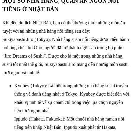
MỘT SỐ NHÀ HÀNG, QUÁN ĂN NGON NỔI
TIẾNG Ở NHẬT BẢN
Khi đến du lịch Nhật Bản, bạn có thể thưởng thức những món ăn
tuyệt vời tại những nhà hàng nổi tiếng sau đây:
Sukiyabashi Jiro (Tokyo): Nhà hàng sushi nổi tiếng được điều hành
bởi ông chủ Jiro Ono, người đã trở thành ngôi sao trong bộ phim
“Jiro Dreams of Sushi”. Được cho là một trong những nhà hàng
sushi tốt nhất thế giới, Sukiyabashi Jiro mang đến những món sushi
tươi ngon và tinh tế.
Kyubey (Tokyo): Là một trong những nhà hàng sushi truyền
thống và danh tiếng nhất ở Tokyo, Kyubey được biết đến với
khẩu vị tinh tế và sự chăm chỉ trong việc lựa chọn nguyên
liệu tươi ngon nhất.
Ippudo (Hakata, Fukuoka): Một chuỗi nhà hàng ramen nổi
tiếng trên khắp Nhật Bản, Ippudo xuất phát từ Hakata,