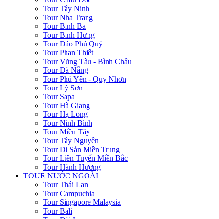
Tour Tây Ninh
Tour Nha Trang
Tour Bình Ba
Tour Bình Hưng
Tour Đảo Phú Quý
Tour Phan Thiết
Tour Vũng Tàu - Bình Châu
Tour Đà Nẵng
Tour Phú Yên - Quy Nhơn
Tour Lý Sơn
Tour Sapa
Tour Hà Giang
Tour Hạ Long
Tour Ninh Bình
Tour Miền Tây
Tour Tây Nguyên
Tour Di Sản Miền Trung
Tour Liên Tuyến Miền Bắc
Tour Hành Hương
TOUR NƯỚC NGOÀI
Tour Thái Lan
Tour Campuchia
Tour Singapore Malaysia
Tour Bali