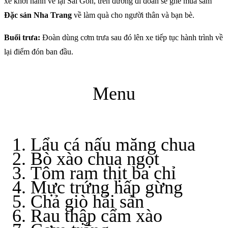
xe khởi hành về lại Sài Gòn, trên đường đi đoàn sẽ ghé mua sắm
Đặc sản Nha Trang
về làm quà cho người thân và bạn bè.
Buổi trưa:
Đoàn dùng cơm trưa sau đó lên xe tiếp tục hành trình về
lại điểm đón ban đầu.
Menu
Lẩu cá nấu măng chua
Bò xào chua ngọt
Tôm ram thịt ba chỉ
Mực trứng hấp gừng
Chả giò hải sản
Rau thập cẩm xào