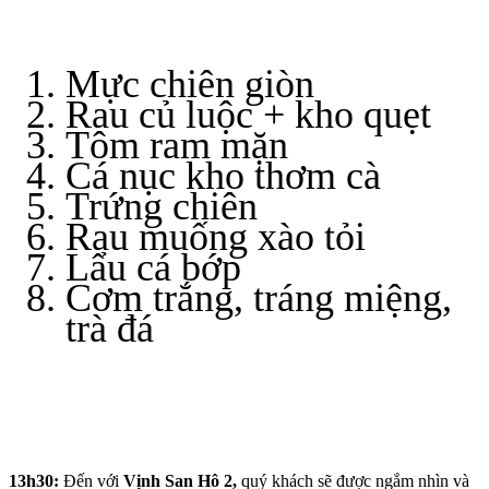
Mực chiên giòn
Rau củ luộc + kho quẹt
Tôm ram mặn
Cá nục kho thơm cà
Trứng chiên
Rau muống xào tỏi
Lẩu cá bớp
Cơm trắng, tráng miệng,
trà đá
13h30:
Đến với
Vịnh San Hô 2,
quý khách sẽ được ngắm nhìn và