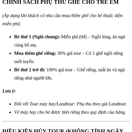
CHÍNH SÁCH PHỤ THU GHẾ CHO TRẺ EM
(Áp dụng khi khách có nhu cầu mua thêm ghế cho bé thuộc diện
miễn phí)
Bé thứ 1 (Ngồi chung):
Miễn phí (0đ) – Ngồi lòng, ăn ngủ
cùng bố mẹ.
Mua thêm ghế riêng:
30% giá tour – Có 1 ghế ngồi riêng
suốt tuyến.
Bé thứ 2 trở đi:
100% giá tour – Ghế riêng, suất ăn và ngủ
riêng như người lớn.
Lưu ý:
Đối với Tour máy bay/Landtour: Phụ thu theo giá Landtour.
Vé máy bay cho bé được tính riêng theo quy định của hãng.
ĐIỀU KIỆN HỦY TOUR (KHÔNG TÍNH NGÀY