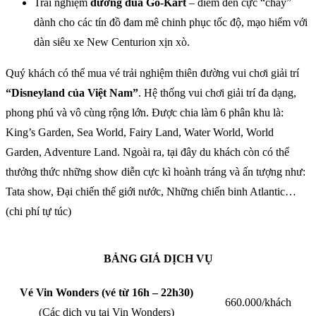
Trải nghiệm
đường đua Go-Kart
– điểm đến cực “cháy”
dành cho các tín đồ đam mê chinh phục tốc độ, mạo hiểm với
dàn siêu xe New Centurion xịn xò.
Quý khách có thể mua vé trải nghiệm thiên đường vui chơi giải trí
“Disneyland của Việt Nam”
. Hệ thống vui chơi giải trí đa dạng,
phong phú và vô cùng rộng lớn. Được chia làm 6 phân khu là:
King’s Garden, Sea World, Fairy Land, Water World, World
Garden, Adventure Land. Ngoài ra, tại đây du khách còn có thể
thưởng thức những show diễn cực kì hoành tráng và ấn tượng như:
Tata show, Đại chiến thế giới nước, Những chiến binh Atlantic…
(chi phí tự túc)
BẢNG GIÁ DỊCH VỤ
Vé Vin Wonders (vé từ 16h – 22h30)
660.000/khách
(Các dịch vụ tại Vin Wonders)