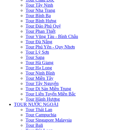
Tour Tây Ninh
Tour Nha Trang
Tour Bình Ba
Tour Bình Hưng
Tour Đảo Phú Quý
Tour Phan Thiết
Tour Vũng Tàu - Bình Châu
Tour Đà Nẵng
Tour Phú Yên - Quy Nhơn
Tour Lý Sơn
Tour Sapa
Tour Hà Giang
Tour Hạ Long
Tour Ninh Bình
Tour Miền Tây
Tour Tây Nguyên
Tour Di Sản Miền Trung
Tour Liên Tuyến Miền Bắc
Tour Hành Hương
TOUR NƯỚC NGOÀI
Tour Thái Lan
Tour Campuchia
Tour Singapore Malaysia
Tour Bali