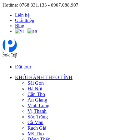
Hotline: 0768.331.133 - 0907.088.907
Liên hệ
Giới thiệu
Blog
Đặt tour
KHỞI HÀNH THEO TỈNH
Sài Gòn
Hà Nội
Cần Thơ
An Giang
Vĩnh Long
Vị Thanh
Sóc Trăng
Cà Mau
Rạch Giá
Mỹ Tho
Đồng Tháp