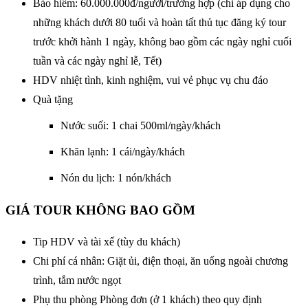
Bảo hiểm: 60.000.000đ/người/trường hợp (chỉ áp dụng cho
những khách dưới 80 tuổi và hoàn tất thủ tục đăng ký tour
trước khởi hành 1 ngày, không bao gồm các ngày nghỉ cuối
tuần và các ngày nghỉ lễ, Tết)
HDV nhiệt tình, kinh nghiệm, vui vẻ phục vụ chu đáo
Quà tặng
Nước suối: 1 chai 500ml/ngày/khách
Khăn lạnh: 1 cái/ngày/khách
Nón du lịch: 1 nón/khách
GIÁ TOUR KHÔNG BAO GỒM
Tip HDV và tài xế (tùy du khách)
Chi phí cá nhân: Giặt ủi, điện thoại, ăn uống ngoài chương
trình, tắm nước ngọt
Phụ thu phòng Phòng đơn (ở 1 khách) theo quy định