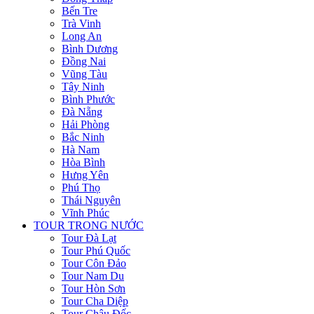
Bến Tre
Trà Vinh
Long An
Bình Dương
Đồng Nai
Vũng Tàu
Tây Ninh
Bình Phước
Đà Nẵng
Hải Phòng
Bắc Ninh
Hà Nam
Hòa Bình
Hưng Yên
Phú Thọ
Thái Nguyên
Vĩnh Phúc
TOUR TRONG NƯỚC
Tour Đà Lạt
Tour Phú Quốc
Tour Côn Đảo
Tour Nam Du
Tour Hòn Sơn
Tour Cha Diệp
Tour Châu Đốc