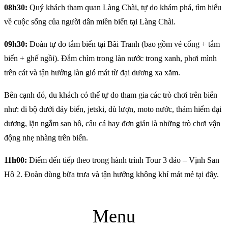
08h30:
Quý khách tham quan Làng Chài, tự do khám phá, tìm hiểu
về cuộc sống của người dân miền biển tại Làng Chài.
09h30:
Đoàn tự do tắm biển tại Bãi Tranh (bao gồm vé cổng + tắm
biển + ghế ngồi). Đắm chìm trong làn nước trong xanh, phơi mình
trên cát và tận hưởng làn gió mát từ đại dương xa xăm.
Bên cạnh đó, du khách có thể tự do tham gia các trò chơi trên biển
như: đi bộ dưới đáy biển, jetski, dù lượn, moto nước, thám hiểm đại
dương, lặn ngắm san hô, câu cá hay đơn giản là những trò chơi vận
động nhẹ nhàng trên biển.
11h00:
Điểm đến tiếp theo trong hành trình Tour 3 đảo – Vịnh San
Hô 2. Đoàn dùng bữa trưa và tận hưởng không khí mát mẻ tại đây.
Menu