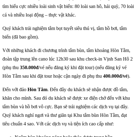
tìm hiểu cực nhiều loài sinh vật biển: 80 loài san hô, hải quỳ, 70 loài
cá và nhiều loại động – thực vật khác.
Quý khách trải nghiệm tắm bọt tuyết siêu thú vị, tắm hồ bơi, tắm
biển (đã bao gồm).
Với những khách đi chương trình tắm bùn, tắm khoáng Hòn Tằm,
đoàn tập trung lên cano lúc 12h30 sau khu check-in Vịnh San Hô 2
(phụ thu
350.000đ
/vé nếu đăng ký khi đặt tour) (nếu đăng ký vé
Hòn Tằm sau khi đặt tour hoặc cận ngày đi phụ thu
400.000đ/vé
).
Đến với đảo
Hòn Tằm
. Đến đây du khách sẽ nhận được đồ tắm,
khăn cho mình. Sau đó du khách sẽ được xe điện chở đến với khu
tắm bùn và hồ bơi vô cực. Bạn sẽ trải nghiệm các dịch vụ tại đây.
Quý khách nghỉ ngơi và thư giãn tại Khu tắm bùn Hòn Tằm, đạt
tiêu chuẩn 4 sao. Với các dịch vụ và tiện ích cao cấp như: