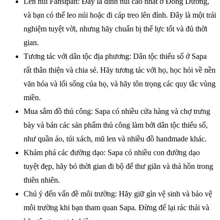
Lên núi Fansipan: Đây là đỉnh núi cao nhất ở Đông Dương,
và bạn có thể leo núi hoặc đi cáp treo lên đỉnh. Đây là một trải
nghiệm tuyệt vời, nhưng hãy chuẩn bị thể lực tốt và đủ thời
gian.
Tương tác với dân tộc địa phương: Dân tộc thiểu số ở Sapa
rất thân thiện và chia sẻ. Hãy tương tác với họ, học hỏi về nền
văn hóa và lối sống của họ, và hãy tôn trọng các quy tắc vùng
miền.
Mua sắm đồ thủ công: Sapa có nhiều cửa hàng và chợ trưng
bày và bán các sản phẩm thủ công làm bởi dân tộc thiểu số,
như quần áo, túi xách, mũ len và nhiều đồ handmade khác.
Khám phá các đường dạo: Sapa có nhiều con đường dạo
tuyệt đẹp, hãy bỏ thời gian đi bộ để thư giãn và thả hồn trong
thiên nhiên.
Chú ý đến vấn đề môi trường: Hãy giữ gìn vệ sinh và bảo vệ
môi trường khi bạn tham quan Sapa. Đừng để lại rác thải và