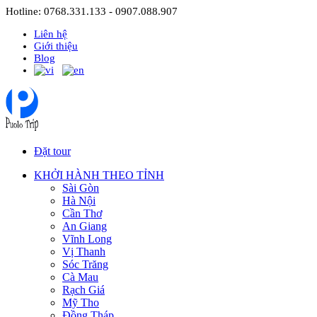
Hotline: 0768.331.133 - 0907.088.907
Liên hệ
Giới thiệu
Blog
Đặt tour
KHỞI HÀNH THEO TỈNH
Sài Gòn
Hà Nội
Cần Thơ
An Giang
Vĩnh Long
Vị Thanh
Sóc Trăng
Cà Mau
Rạch Giá
Mỹ Tho
Đồng Tháp