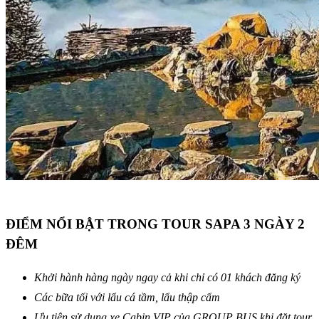
ĐIỂM NỔI BẬT TRONG TOUR SAPA 3 NGÀY 2
ĐÊM
Khởi hành hàng ngày ngay cả khi chỉ có 01 khách đăng ký
Các bữa tối với lẩu cá tầm, lẩu thập cẩm
Ưu tiên sử dụng xe Cabin VIP của GROUP BUS khi đặt tour