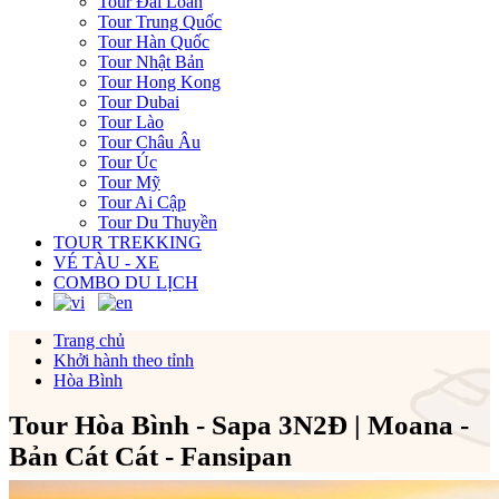
Tour Đài Loan
Tour Trung Quốc
Tour Hàn Quốc
Tour Nhật Bản
Tour Hong Kong
Tour Dubai
Tour Lào
Tour Châu Âu
Tour Úc
Tour Mỹ
Tour Ai Cập
Tour Du Thuyền
TOUR TREKKING
VÉ TÀU - XE
COMBO DU LỊCH
Trang chủ
Khởi hành theo tỉnh
Hòa Bình
Tour Hòa Bình - Sapa 3N2Đ | Moana -
Bản Cát Cát - Fansipan