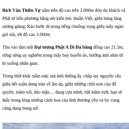
Bích Vân Thiền Tự
nằm trên độ cao trên 2.000m đón du khách và
Phật tử bốn phương bằng nét kiến trúc thuần Việt, giữa bảng lảng
sương giăng; Rảo bước đi trong tiếng chuông vọng giữa mây ngàn
gió núi, tới độ cao 3.000m
Thu vào tầm mắt
Đại tượng Phật A Di Đà bằng
đồng cao 21,5m,
sừng sững uy nghiêm trong mây bay huyền ảo, hướng ánh nhìn từ
bi xuống nhân gian.
Trong thời khắc trầm mặc mà linh thiêng ấy, chắp tay nguyện cầu
giữa tiết xuân đang tràn về ấm áp, giữa những chồi non của đỗ
quyên, mâm xôi, đào mận… đang cựa mình, bật mầm mới, bạn sẽ
thấy trong lòng những cánh hoa của tình thương yêu và hy vọng
cũng đang bung nở;