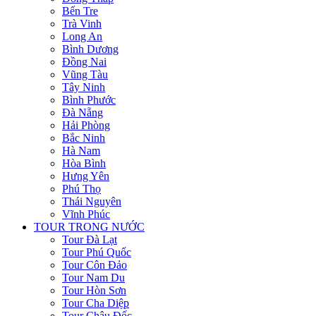
Bến Tre
Trà Vinh
Long An
Bình Dương
Đồng Nai
Vũng Tàu
Tây Ninh
Bình Phước
Đà Nẵng
Hải Phòng
Bắc Ninh
Hà Nam
Hòa Bình
Hưng Yên
Phú Thọ
Thái Nguyên
Vĩnh Phúc
TOUR TRONG NƯỚC
Tour Đà Lạt
Tour Phú Quốc
Tour Côn Đảo
Tour Nam Du
Tour Hòn Sơn
Tour Cha Diệp
Tour Châu Đốc