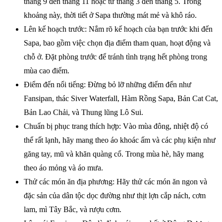
tháng 9 đến tháng 11 hoặc từ tháng 3 đến tháng 5. Trong
khoảng này, thời tiết ở Sapa thường mát mẻ và khô ráo.
Lên kế hoạch trước: Nắm rõ kế hoạch của bạn trước khi đến
Sapa, bao gồm việc chọn địa điểm tham quan, hoạt động và
chỗ ở. Đặt phòng trước để tránh tình trạng hết phòng trong
mùa cao điểm.
Điểm đến nổi tiếng: Đừng bỏ lỡ những điểm đến như
Fansipan, thác Siver Waterfall, Hàm Rồng Sapa, Bản Cat Cat,
Bản Lao Chải, và Thung lũng Lô Sui.
Chuẩn bị phục trang thích hợp: Vào mùa đông, nhiệt độ có
thể rất lạnh, hãy mang theo áo khoác ấm và các phụ kiện như
găng tay, mũ và khăn quàng cổ. Trong mùa hè, hãy mang
theo áo mỏng và áo mưa.
Thử các món ăn địa phương: Hãy thử các món ăn ngon và
đặc sản của dân tộc dọc đường như thịt lợn cắp nách, cơm
lam, mì Tây Bắc, và rượu cơm.