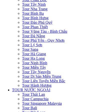
Tour Tây Ninh
Tour Nha Trang
Tour Bình Ba
Tour Bình Hưng
Tour Đảo Phú Quý
Tour Phan Thiết
Tour Vũng Tàu - Bình Châu
Tour Đà Nẵng
Tour Phú Yên - Quy Nhơn
Tour Lý Sơn
Tour Sapa
Tour Hà Giang
Tour Hạ Long
Tour Ninh Bình
Tour Miền Tây
Tour Tây Nguyên
Tour Di Sản Miền Trung
Tour Liên Tuyến Miền Bắc
Tour Hành Hương
TOUR NƯỚC NGOÀI
Tour Thái Lan
Tour Campuchia
Tour Singapore Malaysia
Tour Bali