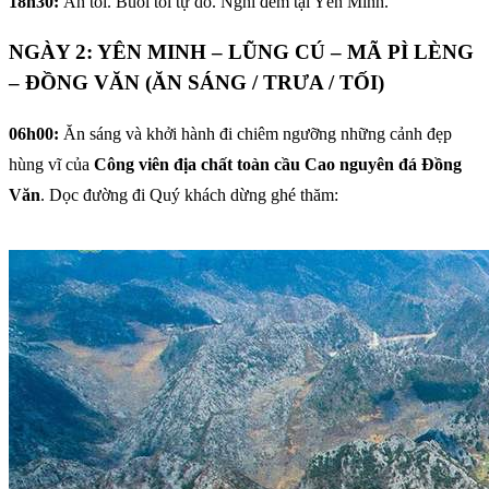
18h30:
Ăn tối. Buổi tối tự do. Nghỉ đêm tại Yên Minh.
NGÀY 2: YÊN MINH – LŨNG CÚ – MÃ PÌ LÈNG
– ĐỒNG VĂN (ĂN SÁNG / TRƯA / TỐI)
06h00:
Ăn sáng và khởi hành đi chiêm ngưỡng những cảnh đẹp
hùng vĩ của
Công viên địa chất toàn cầu Cao nguyên đá Đồng
Văn
. Dọc đường đi Quý khách dừng ghé thăm: