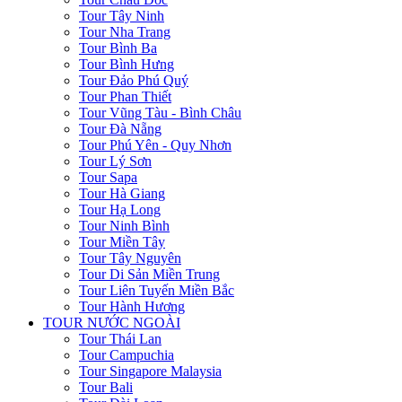
Tour Tây Ninh
Tour Nha Trang
Tour Bình Ba
Tour Bình Hưng
Tour Đảo Phú Quý
Tour Phan Thiết
Tour Vũng Tàu - Bình Châu
Tour Đà Nẵng
Tour Phú Yên - Quy Nhơn
Tour Lý Sơn
Tour Sapa
Tour Hà Giang
Tour Hạ Long
Tour Ninh Bình
Tour Miền Tây
Tour Tây Nguyên
Tour Di Sản Miền Trung
Tour Liên Tuyến Miền Bắc
Tour Hành Hương
TOUR NƯỚC NGOÀI
Tour Thái Lan
Tour Campuchia
Tour Singapore Malaysia
Tour Bali