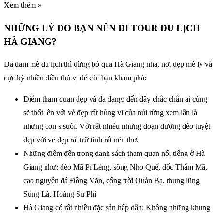
Xem thêm »
NHỮNG LÝ DO BẠN NÊN ĐI TOUR DU LỊCH
HÀ GIANG?
Đã đam mê du lịch thì đừng bỏ qua Hà Giang nha, nơi đẹp mê ly và
cực kỳ nhiều điều thú vị để các bạn khám phá:
Điểm tham quan đẹp và đa dạng: đến đây chắc chắn ai cũng
sẽ thốt lên với vẻ đẹp rất hùng vĩ của núi rừng xem lẫn là
những con s suối. Với rất nhiều những đoạn đường đèo tuyệt
đẹp với vẻ đẹp rất trữ tình rất nên thơ.
Những điểm đến trong danh sách tham quan nổi tiếng ở Hà
Giang như: đèo Mã Pí Lèng, sông Nho Quế, dốc Thẩm Mã,
cao nguyên đá Đồng Văn, cổng trời Quản Bạ, thung lũng
Sủng Là, Hoàng Su Phì
Hà Giang có rất nhiều đặc sản hấp dẫn: Không những khung