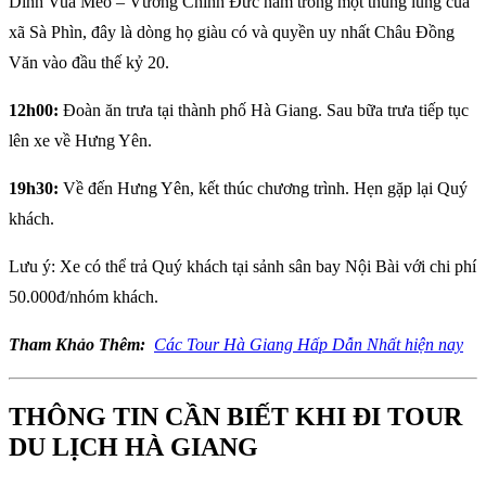
Dinh Vua Mèo – Vương Chính Đức nằm trong một thung lũng của
xã Sà Phìn, đây là dòng họ giàu có và quyền uy nhất Châu Đồng
Văn vào đầu thế kỷ 20.
12h00:
Đoàn ăn trưa tại thành phố Hà Giang. Sau bữa trưa tiếp tục
lên xe về Hưng Yên.
19h30:
Về đến Hưng Yên, kết thúc chương trình. Hẹn gặp lại Quý
khách.
Lưu ý: Xe có thể trả Quý khách tại sảnh sân bay Nội Bài với chi phí
50.000đ/nhóm khách.
Tham Khảo Thêm:
Các Tour Hà Giang Hấp Dẫn Nhất hiện nay
THÔNG TIN CẦN BIẾT KHI ĐI TOUR
DU LỊCH HÀ GIANG