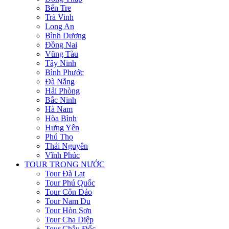
Bến Tre
Trà Vinh
Long An
Bình Dương
Đồng Nai
Vũng Tàu
Tây Ninh
Bình Phước
Đà Nẵng
Hải Phòng
Bắc Ninh
Hà Nam
Hòa Bình
Hưng Yên
Phú Thọ
Thái Nguyên
Vĩnh Phúc
TOUR TRONG NƯỚC
Tour Đà Lạt
Tour Phú Quốc
Tour Côn Đảo
Tour Nam Du
Tour Hòn Sơn
Tour Cha Diệp
Tour Châu Đốc