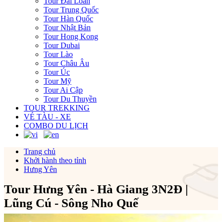
Tour Đài Loan
Tour Trung Quốc
Tour Hàn Quốc
Tour Nhật Bản
Tour Hong Kong
Tour Dubai
Tour Lào
Tour Châu Âu
Tour Úc
Tour Mỹ
Tour Ai Cập
Tour Du Thuyền
TOUR TREKKING
VÉ TÀU - XE
COMBO DU LỊCH
Trang chủ
Khởi hành theo tỉnh
Hưng Yên
Tour Hưng Yên - Hà Giang 3N2Đ |
Lũng Cú - Sông Nho Quế