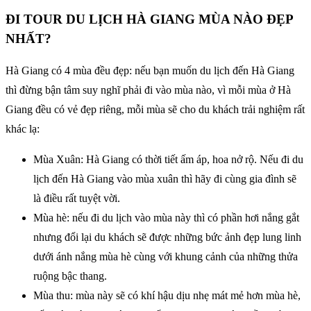
ĐI TOUR DU LỊCH HÀ GIANG MÙA NÀO ĐẸP
NHẤT?
Hà Giang có 4 mùa đều đẹp: nếu bạn muốn du lịch đến Hà Giang
thì đừng bận tâm suy nghĩ phải đi vào mùa nào, vì mỗi mùa ở Hà
Giang đều có vẻ đẹp riêng, mỗi mùa sẽ cho du khách trải nghiệm rất
khác lạ:
Mùa Xuân: Hà Giang có thời tiết ấm áp, hoa nở rộ. Nếu đi du
lịch đến Hà Giang vào mùa xuân thì hãy đi cùng gia đình sẽ
là điều rất tuyệt vời.
Mùa hè: nếu đi du lịch vào mùa này thì có phần hơi nắng gắt
nhưng đổi lại du khách sẽ được những bức ảnh đẹp lung linh
dưới ánh nắng mùa hè cùng với khung cảnh của những thửa
ruộng bậc thang.
Mùa thu: mùa này sẽ có khí hậu dịu nhẹ mát mẻ hơn mùa hè,