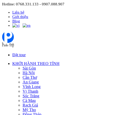
Hotline: 0768.331.133 - 0907.088.907
Liên hệ
Giới thiệu
Blog
Đặt tour
KHỞI HÀNH THEO TỈNH
Sài Gòn
Hà Nội
Cần Thơ
An Giang
Vĩnh Long
Vị Thanh
Sóc Trăng
Cà Mau
Rạch Giá
Mỹ Tho
Đồng Tháp