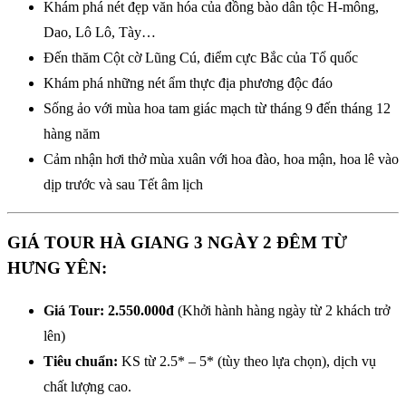
Khám phá nét đẹp văn hóa của đồng bào dân tộc H-mông,
Dao, Lô Lô, Tày…
Đến thăm Cột cờ Lũng Cú, điểm cực Bắc của Tổ quốc
Khám phá những nét ẩm thực địa phương độc đáo
Sống ảo với mùa hoa tam giác mạch từ tháng 9 đến tháng 12
hàng năm
Cảm nhận hơi thở mùa xuân với hoa đào, hoa mận, hoa lê vào
dịp trước và sau Tết âm lịch
GIÁ TOUR HÀ GIANG 3 NGÀY 2 ĐÊM TỪ
HƯNG YÊN:
Giá Tour: 2.550.000đ
(Khởi hành hàng ngày từ 2 khách trở
lên)
Tiêu chuẩn:
KS từ 2.5* – 5* (tùy theo lựa chọn), dịch vụ
chất lượng cao.