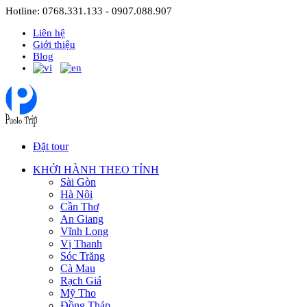
Hotline: 0768.331.133 - 0907.088.907
Liên hệ
Giới thiệu
Blog
Đặt tour
KHỞI HÀNH THEO TỈNH
Sài Gòn
Hà Nội
Cần Thơ
An Giang
Vĩnh Long
Vị Thanh
Sóc Trăng
Cà Mau
Rạch Giá
Mỹ Tho
Đồng Tháp