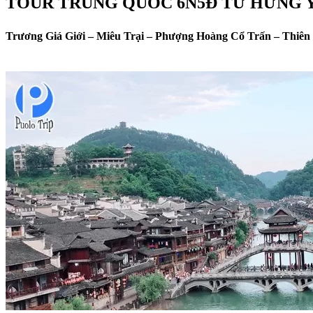
TOUR TRUNG QUỐC 6N5Đ TỪ HƯNG 
Trương Giá Giới – Miêu Trại – Phượng Hoàng Cổ Trấn – Thiê