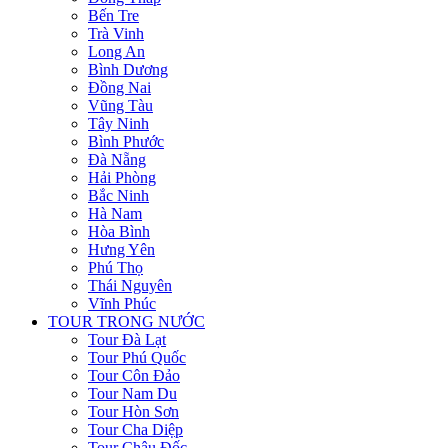
Bến Tre
Trà Vinh
Long An
Bình Dương
Đồng Nai
Vũng Tàu
Tây Ninh
Bình Phước
Đà Nẵng
Hải Phòng
Bắc Ninh
Hà Nam
Hòa Bình
Hưng Yên
Phú Thọ
Thái Nguyên
Vĩnh Phúc
TOUR TRONG NƯỚC
Tour Đà Lạt
Tour Phú Quốc
Tour Côn Đảo
Tour Nam Du
Tour Hòn Sơn
Tour Cha Diệp
Tour Châu Đốc