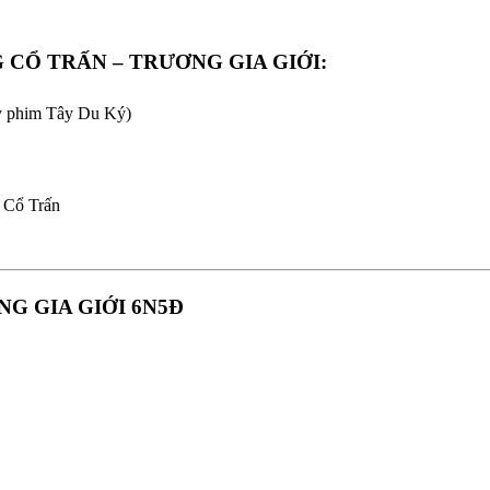
CỔ TRẤN – TRƯƠNG GIA GIỚI:
y phim Tây Du Ký)
 Cổ Trấn
G GIA GIỚI 6N5Đ