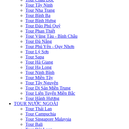
Tour Tây Ninh
Tour Nha Trang
Tour Bình Ba
Tour Bình Hưng
Tour Đảo Phú Quý
Tour Phan Thiết
Tour Vũng Tàu - Bình Châu
Tour Đà Nẵng
Tour Phú Yên - Quy Nhơn
Tour Lý Sơn
Tour Sapa
Tour Hà Giang
Tour Hạ Long
Tour Ninh Bình
Tour Miền Tây
Tour Tây Nguyên
Tour Di Sản Miền Trung
Tour Liên Tuyến Miền Bắc
Tour Hành Hương
TOUR NƯỚC NGOÀI
Tour Thái Lan
Tour Campuchia
Tour Singapore Malaysia
Tour Bali