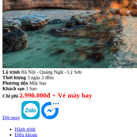
Lộ trình
Hà Nội - Quảng Ngãi - Lý Sơn
Thời lượng
3 ngày 2 đêm
Phương tiện
Máy bay
Khách sạn
3 Sao
2.990.000đ + Vé máy bay
Chi phí
Đặt ngay
Hành trình
Điều khoản