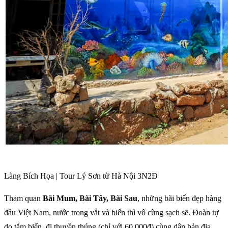
Làng Bích Họa | Tour Lý Sơn từ Hà Nội 3N2Đ
Tham quan
Bãi Mum, Bãi Tây, Bãi Sau
, những bãi biển đẹp hàng
đầu Việt Nam, nước trong vắt và biển thì vô cùng sạch sẽ. Đoàn tự
do tắm biển, đi thuyền thúng (chỉ với 60.000đ) cùng dân bản địa,