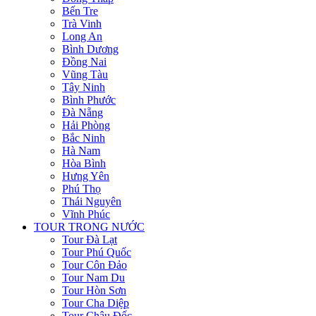
Bến Tre
Trà Vinh
Long An
Bình Dương
Đồng Nai
Vũng Tàu
Tây Ninh
Bình Phước
Đà Nẵng
Hải Phòng
Bắc Ninh
Hà Nam
Hòa Bình
Hưng Yên
Phú Thọ
Thái Nguyên
Vĩnh Phúc
TOUR TRONG NƯỚC
Tour Đà Lạt
Tour Phú Quốc
Tour Côn Đảo
Tour Nam Du
Tour Hòn Sơn
Tour Cha Diệp
Tour Châu Đốc