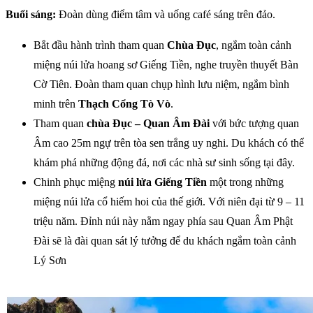
Buổi sáng:
Đoàn dùng điểm tâm và uống café sáng trên đảo.
Bắt đầu hành trình tham quan
Chùa Đục
, ngắm toàn cảnh
miệng núi lửa hoang sơ Giếng Tiền, nghe truyền thuyết Bàn
Cờ Tiên. Đoàn tham quan chụp hình lưu niệm, ngắm bình
minh trên
Thạch Cổng Tò Vò
.
Tham quan
chùa Đục – Quan Âm Đài
với bức tượng quan
Âm cao 25m ngự trên tòa sen trắng uy nghi. Du khách có thể
khám phá những động đá, nơi các nhà sư sinh sống tại đây.
Chinh phục miệng
núi lửa Giếng Tiền
một trong những
miệng núi lửa cổ hiếm hoi của thế giới. Với niên đại từ 9 – 11
triệu năm. Đỉnh núi này nằm ngay phía sau Quan Âm Phật
Đài sẽ là đài quan sát lý tưởng để du khách ngắm toàn cảnh
Lý Sơn