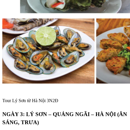
Tour Lý Sơn từ Hà Nội 3N2Đ
NGÀY 3: LÝ SƠN – QUẢNG NGÃI – HÀ NỘI (ĂN
SÁNG, TRƯA)