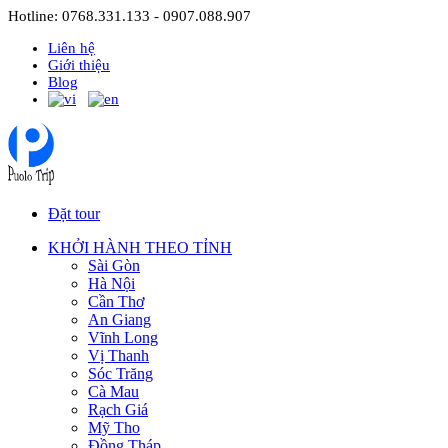
Hotline: 0768.331.133 - 0907.088.907
Liên hệ
Giới thiệu
Blog
Đặt tour
KHỞI HÀNH THEO TỈNH
Sài Gòn
Hà Nội
Cần Thơ
An Giang
Vĩnh Long
Vị Thanh
Sóc Trăng
Cà Mau
Rạch Giá
Mỹ Tho
Đồng Tháp