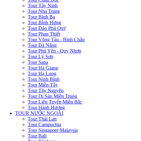
Tour Tây Ninh
Tour Nha Trang
Tour Bình Ba
Tour Bình Hưng
Tour Đảo Phú Quý
Tour Phan Thiết
Tour Vũng Tàu - Bình Châu
Tour Đà Nẵng
Tour Phú Yên - Quy Nhơn
Tour Lý Sơn
Tour Sapa
Tour Hà Giang
Tour Hạ Long
Tour Ninh Bình
Tour Miền Tây
Tour Tây Nguyên
Tour Di Sản Miền Trung
Tour Liên Tuyến Miền Bắc
Tour Hành Hương
TOUR NƯỚC NGOÀI
Tour Thái Lan
Tour Campuchia
Tour Singapore Malaysia
Tour Bali