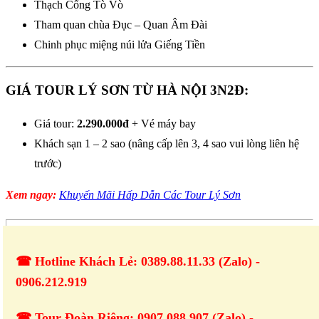
Thạch Cổng Tò Vò
Tham quan chùa Đục – Quan Âm Đài
Chinh phục miệng núi lửa Giếng Tiền
GIÁ TOUR LÝ SƠN TỪ HÀ NỘI 3N2Đ:
Giá tour:
2.290.000đ
+ Vé máy bay
Khách sạn 1 – 2 sao (nâng cấp lên 3, 4 sao vui lòng liên hệ
trước)
Xem ngay:
Khuyến Mãi Hấp Dẫn Các Tour Lý Sơn
☎ Hotline Khách Lẻ: 0389.88.11.33 (Zalo) -
0906.212.919
☎ Tour Đoàn Riêng: 0907.088.907 (Zalo) -