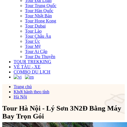
Tour Đài Loan
Tour Trung Quốc
Tour Hàn Quốc
Tour Nhật Bản
Tour Hong Kong
Tour Dubai
Tour Lào
Tour Châu Âu
Tour Úc
Tour Mỹ
Tour Ai Cập
Tour Du Thuyền
TOUR TREKKING
VÉ TÀU - XE
COMBO DU LỊCH
Trang chủ
Khởi hành theo tỉnh
Hà Nội
Tour Hà Nội - Lý Sơn 3N2Đ Bằng Máy
Bay Trọn Gói