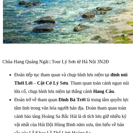
Chùa Hang Quảng Ngãi | Tour Lý Sơn từ Hà Nội 3N2Đ
Đoàn tiếp tục tham quan và chụp hình lưu niệm tại
đỉnh núi
Thới Lới
–
Cột Cờ Lý Sơn
. Tham quan toàn cảnh ngọn núi
lửa cổ, chụp hình lưu niệm tại thắng cảnh
Hang Câu
.
Đoàn trở về tham quan
Dinh Bà Trời
là trung tâm quyền lực
tâm linh trong văn hóa người bản địa. Đoàn tham quan toàn
cảnh bảo tàng Hoàng Sa Bắc Hải là di tích lưu giữ nhiều kỷ
vật nhất của Hải Đội Hùng Binh năm xưa, tìm hiểu về bản
sắc của Lễ Khao Lề Thế Lính Hoàng Sa.