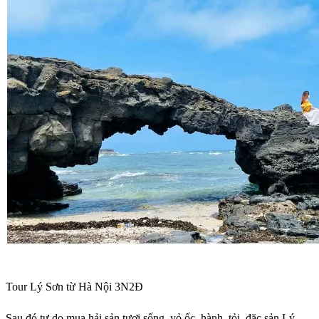
Tour Lý Sơn từ Hà Nội 3N2Đ
Sau đó tự do mua hải sản tươi sống, vỏ ốc, hành, tỏi, đặc sản Lý