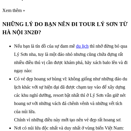
Xem thêm »
NHỮNG LÝ DO BẠN NÊN ĐI TOUR LÝ SƠN TỪ
HÀ NỘI 3N2Đ?
Nếu bạn là tín đồ của sự đam mê
du lịch
thì nhớ đừng bỏ qua
Lý Sơn nha, tuy là một đảo nhỏ nhưng cũng chứa đựng rất
nhiều điều thú vị cần được khám phá, hãy xách balo lên và đi
ngay nào:
Có vẻ đẹp hoang sơ hùng vĩ: không giống như những đảo du
lịch khác với sự hiện đại đã được chạm tay vào để xây dựng
các khu nghỉ dưỡng, resort bật nhất thì ở Lý Sơn vẫn giữ nét
hoang sơ với những vách đá chênh vênh và những vết tích
của núi lửa.
Chính vì những điều này mới tạo nên vẻ đẹp rất hoang sơ.
Nơi có núi lửa độc nhất và duy nhất ở vùng biển Việt Nam: