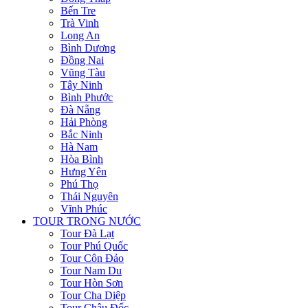
Bến Tre
Trà Vinh
Long An
Bình Dương
Đồng Nai
Vũng Tàu
Tây Ninh
Bình Phước
Đà Nẵng
Hải Phòng
Bắc Ninh
Hà Nam
Hòa Bình
Hưng Yên
Phú Thọ
Thái Nguyên
Vĩnh Phúc
TOUR TRONG NƯỚC
Tour Đà Lạt
Tour Phú Quốc
Tour Côn Đảo
Tour Nam Du
Tour Hòn Sơn
Tour Cha Diệp
Tour Châu Đốc