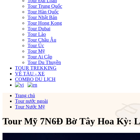
Tour Đài Loan
Tour Trung Quốc
Tour Hàn Quốc
Tour Nhật Bản
Tour Hong Kong
Tour Dubai
Tour Lào
Tour Châu Âu
Tour Úc
Tour Mỹ
Tour Ai Cập
Tour Du Thuyền
TOUR TREKKING
VÉ TÀU - XE
COMBO DU LỊCH
Trang chủ
Tour nước ngoài
Tour Nước Mỹ
Tour Mỹ 7N6Đ Bờ Tây Hoa Kỳ: Los