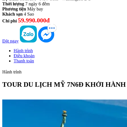
Thời lượng
7 ngày 6 đêm
Phương tiện
Máy bay
Khách sạn
4 Sao
59.990.000đ
Chi phí
Đặt ngay
Hành trình
Điều khoản
Thanh toán
Hành trình
TOUR DU LỊCH MỸ 7N6Đ KHỞI HÀNH