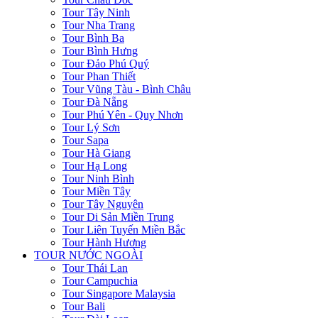
Tour Tây Ninh
Tour Nha Trang
Tour Bình Ba
Tour Bình Hưng
Tour Đảo Phú Quý
Tour Phan Thiết
Tour Vũng Tàu - Bình Châu
Tour Đà Nẵng
Tour Phú Yên - Quy Nhơn
Tour Lý Sơn
Tour Sapa
Tour Hà Giang
Tour Hạ Long
Tour Ninh Bình
Tour Miền Tây
Tour Tây Nguyên
Tour Di Sản Miền Trung
Tour Liên Tuyến Miền Bắc
Tour Hành Hương
TOUR NƯỚC NGOÀI
Tour Thái Lan
Tour Campuchia
Tour Singapore Malaysia
Tour Bali