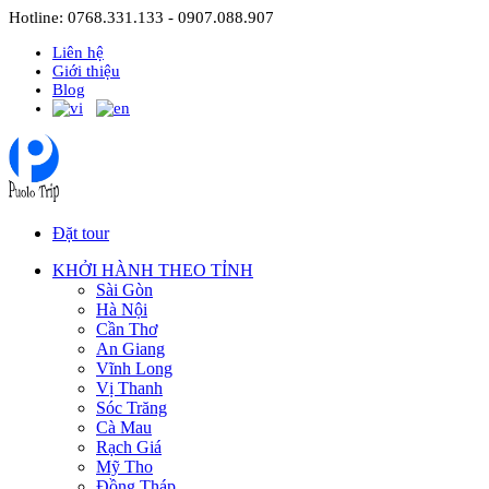
Hotline: 0768.331.133 - 0907.088.907
Liên hệ
Giới thiệu
Blog
Đặt tour
KHỞI HÀNH THEO TỈNH
Sài Gòn
Hà Nội
Cần Thơ
An Giang
Vĩnh Long
Vị Thanh
Sóc Trăng
Cà Mau
Rạch Giá
Mỹ Tho
Đồng Tháp