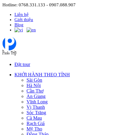
Hotline: 0768.331.133 - 0907.088.907
Liên hệ
Giới thiệu
Blog
Đặt tour
KHỞI HÀNH THEO TỈNH
Sài Gòn
Hà Nội
Cần Thơ
An Giang
Vĩnh Long
Vị Thanh
Sóc Trăng
Cà Mau
Rạch Giá
Mỹ Tho
Đồng Tháp