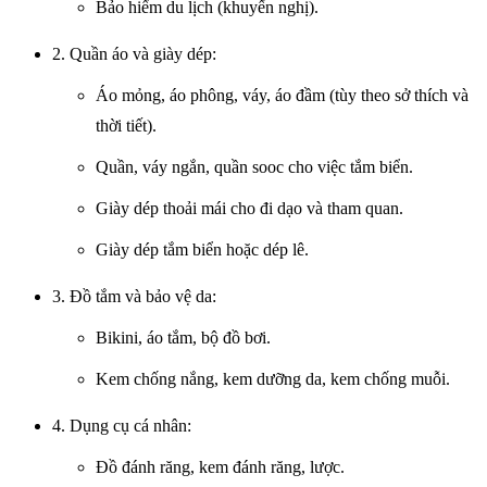
Bảo hiểm du lịch (khuyến nghị).
2. Quần áo và giày dép:
Áo mỏng, áo phông, váy, áo đầm (tùy theo sở thích và
thời tiết).
Quần, váy ngắn, quần sooc cho việc tắm biển.
Giày dép thoải mái cho đi dạo và tham quan.
Giày dép tắm biển hoặc dép lê.
3. Đồ tắm và bảo vệ da:
Bikini, áo tắm, bộ đồ bơi.
Kem chống nắng, kem dưỡng da, kem chống muỗi.
4. Dụng cụ cá nhân:
Đồ đánh răng, kem đánh răng, lược.