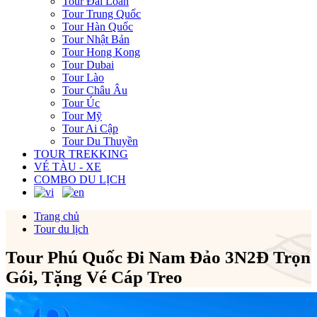
Tour Đài Loan
Tour Trung Quốc
Tour Hàn Quốc
Tour Nhật Bản
Tour Hong Kong
Tour Dubai
Tour Lào
Tour Châu Âu
Tour Úc
Tour Mỹ
Tour Ai Cập
Tour Du Thuyền
TOUR TREKKING
VÉ TÀU - XE
COMBO DU LỊCH
Trang chủ
Tour du lịch
Tour Phú Quốc Đi Nam Đảo 3N2Đ Trọn
Gói, Tặng Vé Cáp Treo