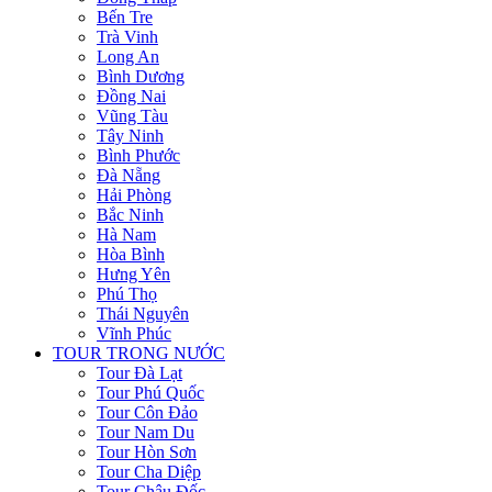
Bến Tre
Trà Vinh
Long An
Bình Dương
Đồng Nai
Vũng Tàu
Tây Ninh
Bình Phước
Đà Nẵng
Hải Phòng
Bắc Ninh
Hà Nam
Hòa Bình
Hưng Yên
Phú Thọ
Thái Nguyên
Vĩnh Phúc
TOUR TRONG NƯỚC
Tour Đà Lạt
Tour Phú Quốc
Tour Côn Đảo
Tour Nam Du
Tour Hòn Sơn
Tour Cha Diệp
Tour Châu Đốc