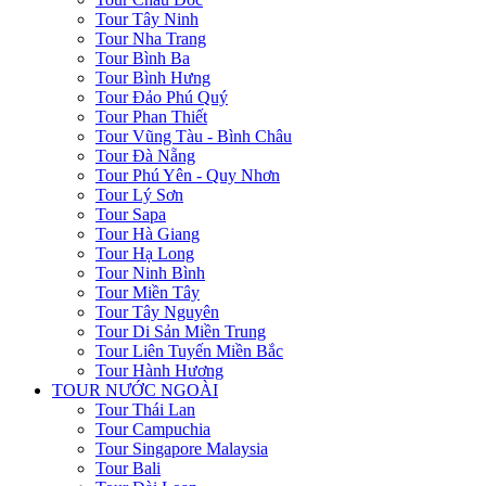
Tour Tây Ninh
Tour Nha Trang
Tour Bình Ba
Tour Bình Hưng
Tour Đảo Phú Quý
Tour Phan Thiết
Tour Vũng Tàu - Bình Châu
Tour Đà Nẵng
Tour Phú Yên - Quy Nhơn
Tour Lý Sơn
Tour Sapa
Tour Hà Giang
Tour Hạ Long
Tour Ninh Bình
Tour Miền Tây
Tour Tây Nguyên
Tour Di Sản Miền Trung
Tour Liên Tuyến Miền Bắc
Tour Hành Hương
TOUR NƯỚC NGOÀI
Tour Thái Lan
Tour Campuchia
Tour Singapore Malaysia
Tour Bali