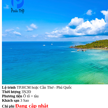
Lộ trình
TP.HCM hoặc Cần Thơ - Phú Quốc
Thời lượng
3N2Đ
Phương tiện
Ô tô + tàu
Khách sạn
3 Sao
Đang cập nhật
Chi phí