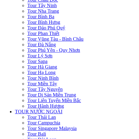
Tour Tây Ninh
Tour Nha Trang
Tour Bình Ba
Tour Bình Hưng
Tour Đảo Phú Quý
Tour Phan Thiết
Tour Vũng Tàu - Bình Châu
Tour Đà Nẵng
Tour Phú Yên - Quy Nhơn
Tour Lý Sơn
Tour Sapa
Tour Hà Giang
Tour Hạ Long
Tour Ninh Bình
Tour Miền Tây
Tour Tây Nguyên
Tour Di Sản Miền Trung
Tour Liên Tuyến Miền Bắc
Tour Hành Hương
TOUR NƯỚC NGOÀI
Tour Thái Lan
Tour Campuchia
Tour Singapore Malaysia
Tour Bali