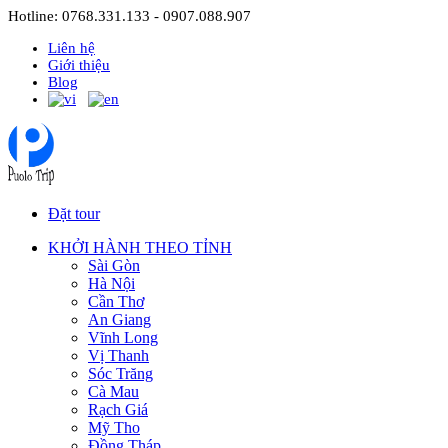
Hotline: 0768.331.133 - 0907.088.907
Liên hệ
Giới thiệu
Blog
Đặt tour
KHỞI HÀNH THEO TỈNH
Sài Gòn
Hà Nội
Cần Thơ
An Giang
Vĩnh Long
Vị Thanh
Sóc Trăng
Cà Mau
Rạch Giá
Mỹ Tho
Đồng Tháp