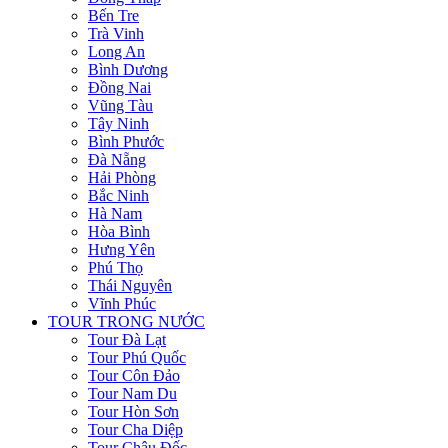
Bến Tre
Trà Vinh
Long An
Bình Dương
Đồng Nai
Vũng Tàu
Tây Ninh
Bình Phước
Đà Nẵng
Hải Phòng
Bắc Ninh
Hà Nam
Hòa Bình
Hưng Yên
Phú Thọ
Thái Nguyên
Vĩnh Phúc
TOUR TRONG NƯỚC
Tour Đà Lạt
Tour Phú Quốc
Tour Côn Đảo
Tour Nam Du
Tour Hòn Sơn
Tour Cha Diệp
Tour Châu Đốc