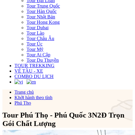
Tour Đài Loan
Tour Trung Quốc
Tour Hàn Quốc
Tour Nhật Bản
Tour Hong Kong
Tour Dubai
Tour Lào
Tour Châu Âu
Tour Úc
Tour Mỹ
Tour Ai Cập
Tour Du Thuyền
TOUR TREKKING
VÉ TÀU - XE
COMBO DU LỊCH
Trang chủ
Khởi hành theo tỉnh
Phú Thọ
Tour Phú Thọ - Phú Quốc 3N2Đ Trọn
Gói Chất Lượng