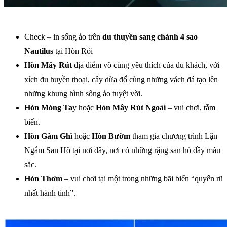
Check – in sống ảo trên
du thuyền sang chảnh 4 sao
Nautilus
tại Hòn Rỏi
Hòn Mây Rút
địa điểm vô cùng yêu thích của du khách, với
xích đu huyền thoại, cây dừa đổ cùng những vách đá tạo lên
những khung hình sống ảo tuyệt vời.
Hòn Móng Ta
y hoặc
Hòn Mây Rút Ngoài
– vui chơi, tắm
biển.
Hòn Gầm Ghì
hoặc
Hòn Bườm
tham gia chương trình Lặn
Ngắm San Hô tại nơi đây, nơi có những rặng san hô đầy màu
sắc.
Hòn Thơm
– vui chơi tại một trong những bãi biển “quyến rũ
nhất hành tinh”.