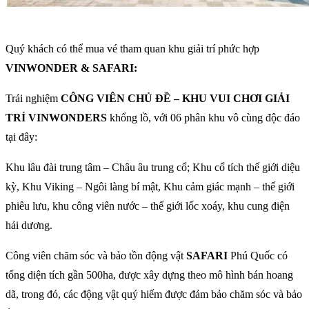
Quý khách có thể mua vé tham quan khu giải trí phức hợp
VINWONDER & SAFARI:
Trải nghiệm
CÔNG VIÊN CHỦ ĐỀ – KHU VUI CHƠI GIẢI
TRÍ VINWONDERS
khổng lồ, với 06 phân khu vô cùng độc đáo
tại đây:
Khu lâu đài trung tâm – Châu âu trung cổ; Khu cổ tích thế giới diệu
kỳ, Khu Viking – Ngôi làng bí mật, Khu cảm giác mạnh – thế giới
phiêu lưu, khu công viên nước – thế giới lốc xoáy, khu cung điện
hải dương.
Công viên chăm sóc và bảo tồn động vật
SAFARI
Phú Quốc có
tổng diện tích gần 500ha, được xây dựng theo mô hình bán hoang
dã, trong đó, các động vật quý hiếm được đảm bảo chăm sóc và bảo