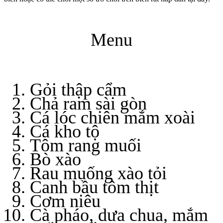
Menu
Gỏi thập cẩm
Chả ram sài gòn
Cá lóc chiên mắm xoài
Cá kho tộ
Tôm rang muối
Bò xào
Rau muống xào tỏi
Canh bầu tôm thịt
Cơm niêu
Cà pháo, dưa chua, mắm