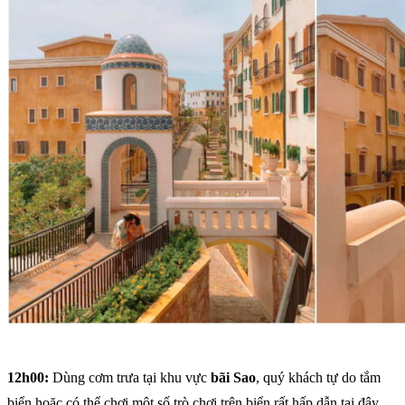
12h00:
Dùng cơm trưa tại khu vực
bãi Sao
, quý khách tự do tắm
biển hoặc có thể chơi một số trò chơi trên biển rất hấp dẫn tại đây.