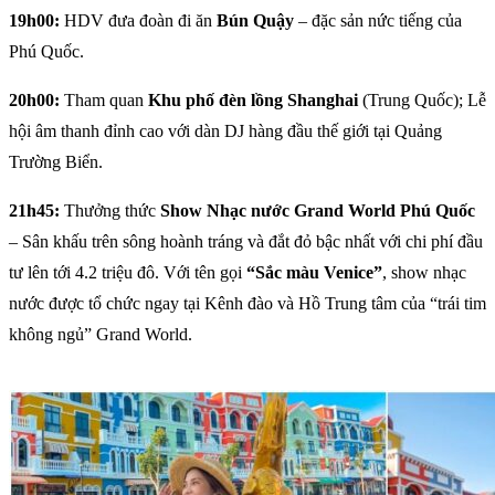
19h00:
HDV đưa đoàn đi ăn
Bún Quậy
– đặc sản nức tiếng của
Phú Quốc.
20h00:
Tham quan
Khu phố đèn lồng Shanghai
(Trung Quốc); Lễ
hội âm thanh đỉnh cao với dàn DJ hàng đầu thế giới tại Quảng
Trường Biển.
21h45:
Thưởng thức
Show Nhạc nước Grand World Phú Quốc
– Sân khấu trên sông hoành tráng và đắt đỏ bậc nhất với chi phí đầu
tư lên tới 4.2 triệu đô. Với tên gọi
“Sắc màu Venice”
, show nhạc
nước được tổ chức ngay tại Kênh đào và Hồ Trung tâm của “trái tim
không ngủ” Grand World.