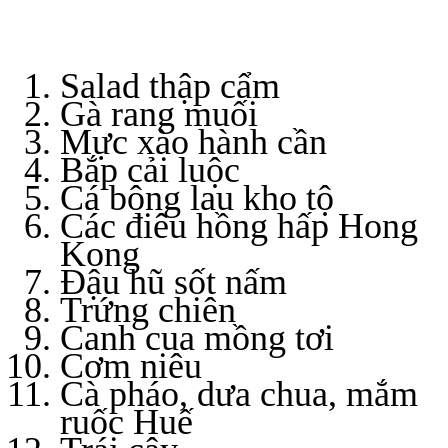
Salad thập cẩm
Gà rang muối
Mực xào hành cần
Bắp cải luộc
Cá bông lau kho tộ
Các điêu hồng hấp Hong
Kong
Đậu hũ sốt nấm
Trứng chiên
Canh cua mồng tơi
Cơm niêu
Cà pháo, dưa chua, mắm
ruốc Huế