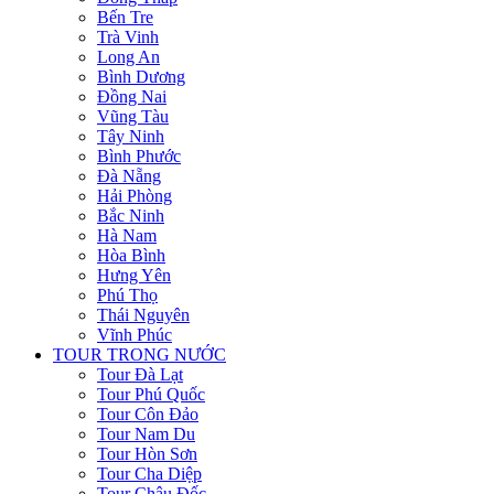
Bến Tre
Trà Vinh
Long An
Bình Dương
Đồng Nai
Vũng Tàu
Tây Ninh
Bình Phước
Đà Nẵng
Hải Phòng
Bắc Ninh
Hà Nam
Hòa Bình
Hưng Yên
Phú Thọ
Thái Nguyên
Vĩnh Phúc
TOUR TRONG NƯỚC
Tour Đà Lạt
Tour Phú Quốc
Tour Côn Đảo
Tour Nam Du
Tour Hòn Sơn
Tour Cha Diệp
Tour Châu Đốc