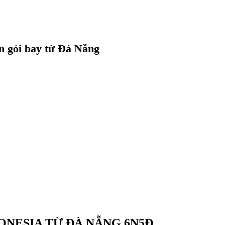
n gói bay từ Đà Nẵng
ONESIA TỪ ĐÀ NẴNG 6N5Đ