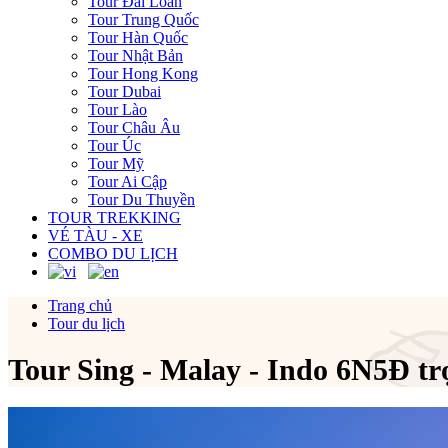
Tour Đài Loan
Tour Trung Quốc
Tour Hàn Quốc
Tour Nhật Bản
Tour Hong Kong
Tour Dubai
Tour Lào
Tour Châu Âu
Tour Úc
Tour Mỹ
Tour Ai Cập
Tour Du Thuyền
TOUR TREKKING
VÉ TÀU - XE
COMBO DU LỊCH
Trang chủ
Tour du lịch
Tour Sing - Malay - Indo 6N5Đ tr