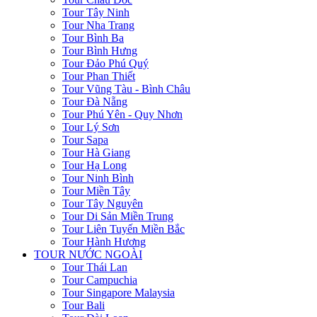
Tour Tây Ninh
Tour Nha Trang
Tour Bình Ba
Tour Bình Hưng
Tour Đảo Phú Quý
Tour Phan Thiết
Tour Vũng Tàu - Bình Châu
Tour Đà Nẵng
Tour Phú Yên - Quy Nhơn
Tour Lý Sơn
Tour Sapa
Tour Hà Giang
Tour Hạ Long
Tour Ninh Bình
Tour Miền Tây
Tour Tây Nguyên
Tour Di Sản Miền Trung
Tour Liên Tuyến Miền Bắc
Tour Hành Hương
TOUR NƯỚC NGOÀI
Tour Thái Lan
Tour Campuchia
Tour Singapore Malaysia
Tour Bali