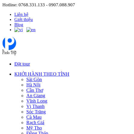
Hotline: 0768.331.133 - 0907.088.907
Liên hệ
Giới thiệu
Blog
Đặt tour
KHỞI HÀNH THEO TỈNH
Sài Gòn
Hà Nội
Cần Thơ
An Giang
Vĩnh Long
Vị Thanh
Sóc Trăng
Cà Mau
Rạch Giá
Mỹ Tho
Đồng Tháp