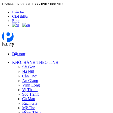
Hotline: 0768.331.133 - 0907.088.907
Liên hệ
Giới thiệu
Blog
Đặt tour
KHỞI HÀNH THEO TỈNH
Sài Gòn
Hà Nội
Cần Thơ
An Giang
Vĩnh Long
Vị Thanh
Sóc Trăng
Cà Mau
Rạch Giá
Mỹ Tho
Đồng Tháp