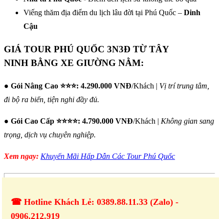
Viếng thăm địa điểm du lịch lâu đời tại Phú Quốc –
Dinh
Cậu
GIÁ TOUR PHÚ QUỐC 3N3Đ TỪ TÂY
NINH BẰNG XE GIƯỜNG NẰM
:
●
Gói Nâng Cao ⭐⭐⭐:
4.290.000 VNĐ
/Khách |
Vị trí trung tâm,
đi bộ ra biển, tiện nghi đầy đủ.
●
Gói Cao Cấp ⭐⭐⭐⭐:
4.790.000 VNĐ
/Khách |
Không gian sang
trọng, dịch vụ chuyên nghiệp.
Xem ngay:
Khuyến Mãi Hấp Dẫn Các Tour Phú Quốc
☎ Hotline Khách Lẻ: 0389.88.11.33 (Zalo) -
0906.212.919