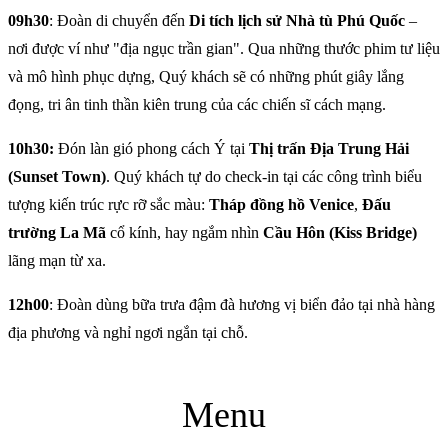
09h30
: Đoàn di chuyển đến
Di tích lịch sử Nhà tù Phú Quốc
–
nơi được ví như "địa ngục trần gian". Qua những thước phim tư liệu
và mô hình phục dựng, Quý khách sẽ có những phút giây lắng
đọng, tri ân tinh thần kiên trung của các chiến sĩ cách mạng.
10h30:
Đón làn gió phong cách Ý tại
Thị trấn Địa Trung Hải
(Sunset Town)
. Quý khách tự do check-in tại các công trình biểu
tượng kiến trúc rực rỡ sắc màu:
Tháp đồng hồ Venice
,
Đấu
trường La Mã
cổ kính, hay ngắm nhìn
Cầu Hôn (Kiss Bridge)
lãng mạn từ xa.
12h00
: Đoàn dùng bữa trưa đậm đà hương vị biển đảo tại nhà hàng
địa phương và nghỉ ngơi ngắn tại chỗ.
Menu