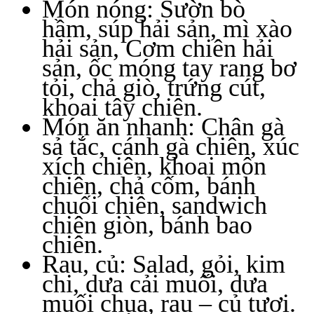
Món nóng: Sườn bò
hầm, súp hải sản, mì xào
hải sản, Cơm chiên hải
sản, ốc móng tay rang bơ
tỏi, chả giò, trứng cút,
khoai tây chiên.
Món ăn nhanh: Chân gà
sả tắc, cánh gà chiên, xúc
xích chiên, khoai môn
chiên, chả cốm, bánh
chuối chiên, sandwich
chiên giòn, bánh bao
chiên.
Rau, củ: Salad, gỏi, kim
chi, dưa cải muối, dưa
muối chua, rau – củ tươi.