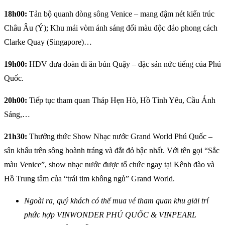
18h00:
Tản bộ quanh dòng sông Venice – mang đậm nét kiến trúc
Châu Âu (Ý); Khu mái vòm ánh sáng đổi màu độc đáo phong cách
Clarke Quay (Singapore)…
19h00:
HDV đưa đoàn đi ăn bún Quậy – đặc sản nức tiếng của Phú
Quốc.
20h00:
Tiếp tục tham quan Tháp Hẹn Hò, Hồ Tình Yêu, Cầu Ánh
Sáng,…
21h30:
Thưởng thức Show Nhạc nước Grand World Phú Quốc –
sân khấu trên sông hoành tráng và đắt đỏ bậc nhất. Với tên gọi “Sắc
màu Venice”, show nhạc nước được tổ chức ngay tại Kênh đào và
Hồ Trung tâm của “trái tim không ngủ” Grand World.
Ngoài ra, quý khách có thể mua vé tham quan khu giải trí
phức hợp VINWONDER PHÚ QUỐC & VINPEARL