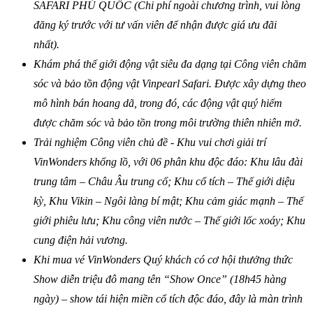
SAFARI PHÚ QUỐC (Chi phí ngoài chương trình, vui lòng
đăng ký trước với tư vấn viên để nhận được giá ưu đãi
nhất).
Khám phá thế giới động vật siêu đa dạng tại Công viên chăm
sóc và bảo tồn động vật Vinpearl Safari. Được xây dựng theo
mô hình bán hoang dã, trong đó, các động vật quý hiếm
được chăm sóc và bảo tồn trong môi trường thiên nhiên mở.
Trải nghiệm Công viên chủ đề - Khu vui chơi giải trí
VinWonders khổng lồ, với 06 phân khu độc đáo: Khu lâu đài
trung tâm – Châu Âu trung cổ; Khu cổ tích – Thế giới diệu
kỳ, Khu Vikin
– Ngôi làng bí mật; Khu cảm giác mạnh – Thế
giới phiêu lưu; Khu công viên nước – Thế giới lốc xoáy; Khu
cung điện hải vương.
Khi mua vé VinWonders Quý khách có cơ hội thưởng thức
Show diễn triệu đô mang tên “Show Once” (18h45 hàng
ngày) – show tái hiện miền cổ tích độc đáo, đây là màn trình