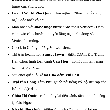
trưng của Phú Quốc.
Grand World Phú Quốc –
trải nghiệm “thành phố không
ngủ” độc nhất vô nhị.
Mãn nhãn với
show nhạc nước “Sắc màu Venice”
- Đắm
chìm vào câu chuyện tình yêu lãng mạn trên dòng sông
Venice thơ mộng.
Check in Quảng trường
Vinwonders
.
Thị trấn hoàng hôn
Sunset Town
– thiên đường Địa Trung
Hải. Chụp hình toàn cảnh
Cầu Hôn –
công trình
lãng mạn
bật nhất Việt Nam.
Vui chơi quên lối về tại
Chợ đêm Vui Fest.
Trại rắn Đồng Tâm Phú Quốc
nổi tiếng với bộ sưu tập các
loài rắn độc đáo.
Chùa Hộ Quốc -
chốn bồng lai tiên cảnh, tâm linh nổi tiếng
tại đảo Ngọc
Nhà tù Phú Quốc -
Điểm đến lịch sử không thể bỏ qua