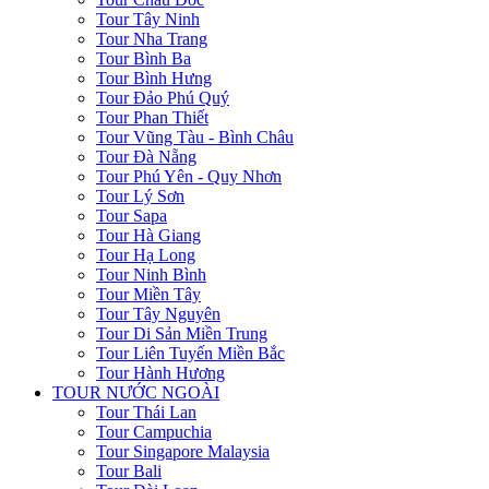
Tour Tây Ninh
Tour Nha Trang
Tour Bình Ba
Tour Bình Hưng
Tour Đảo Phú Quý
Tour Phan Thiết
Tour Vũng Tàu - Bình Châu
Tour Đà Nẵng
Tour Phú Yên - Quy Nhơn
Tour Lý Sơn
Tour Sapa
Tour Hà Giang
Tour Hạ Long
Tour Ninh Bình
Tour Miền Tây
Tour Tây Nguyên
Tour Di Sản Miền Trung
Tour Liên Tuyến Miền Bắc
Tour Hành Hương
TOUR NƯỚC NGOÀI
Tour Thái Lan
Tour Campuchia
Tour Singapore Malaysia
Tour Bali