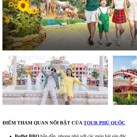
ĐIỂM THAM QUAN NỔI BẬT CỦA
TOUR PHÚ QUỐC
Buffet BBQ
hấp dẫn, phong phú với các món hải sản đặc