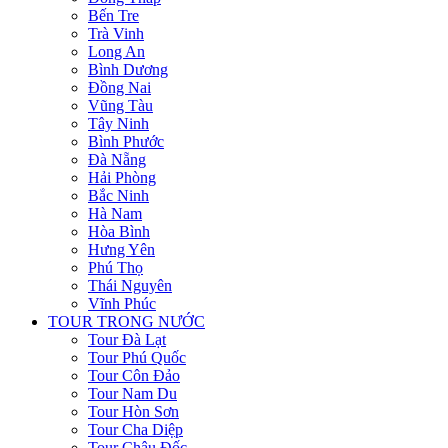
Bến Tre
Trà Vinh
Long An
Bình Dương
Đồng Nai
Vũng Tàu
Tây Ninh
Bình Phước
Đà Nẵng
Hải Phòng
Bắc Ninh
Hà Nam
Hòa Bình
Hưng Yên
Phú Thọ
Thái Nguyên
Vĩnh Phúc
TOUR TRONG NƯỚC
Tour Đà Lạt
Tour Phú Quốc
Tour Côn Đảo
Tour Nam Du
Tour Hòn Sơn
Tour Cha Diệp
Tour Châu Đốc