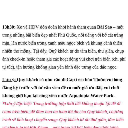
13h30:
Xe và HDV đón đoàn khởi hành tham quan
Bãi Sao
– một
trong những bãi biển đẹp nhất Phú Quốc, nổi tiếng với bờ cát trắng
mịn, làn nước biển trong xanh màu ngọc bích và khung cảnh thiên
nhiên thơ mộng. Tại đây, Quý khách tự do tắm biển, thư giãn, chụp
ảnh check-in hoặc tham gia các hoạt động vui chơi trên biển (chi phí
tự túc), tận hưởng không gian yên bình đặc trưng của đảo ngọc.
Lưu ý:
Quý khách có nhu cầu đi Cáp treo hòn Thơm vui lòng
đăng ký trước với tư vấn viên để có mức giá ưu đãi, vui chơi
không giới hạn tại công viên nước Aquatopia Water Park.
*Lưu ý đặc biệt: Trong trường hợp thời tiết không thuận lợi để đi
cano trên biển, để đảm bảo an toàn tối đa cho Quý khách, chương
trình sẽ linh hoạt chuyển sang: Quý khách tự do thư giãn, tắm biển
và check-in tại Bãi Khem – một trong 50 bãi biển đẹp nhất hành