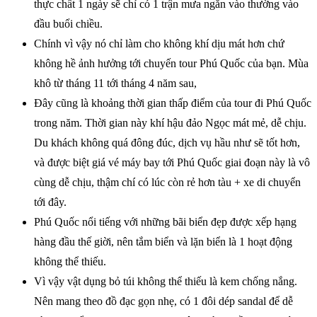
thực chất 1 ngày sẽ chỉ có 1 trận mưa ngắn vào thường vào
đầu buổi chiều.
Chính vì vậy nó chỉ làm cho không khí dịu mát hơn chứ
không hề ảnh hưởng tới chuyến tour Phú Quốc của bạn. Mùa
khô từ tháng 11 tới tháng 4 năm sau,
Đây cũng là khoảng thời gian thấp điểm của tour đi Phú Quốc
trong năm. Thời gian này khí hậu đảo Ngọc mát mẻ, dễ chịu.
Du khách không quá đông đúc, dịch vụ hầu như sẽ tốt hơn,
và được biệt giá vé máy bay tới Phú Quốc giai đoạn này là vô
cùng dễ chịu, thậm chí có lúc còn rẻ hơn tàu + xe di chuyển
tới đây.
Phú Quốc nổi tiếng với những bãi biển đẹp được xếp hạng
hàng đầu thế giời, nên tắm biển và lặn biển là 1 hoạt động
không thể thiếu.
Vì vậy vật dụng bỏ túi không thể thiếu là kem chống nắng.
Nên mang theo đồ đạc gọn nhẹ, có 1 đôi dép sandal để dễ