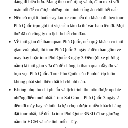
dàng đi biển hơn. Mang theo mũ rộng vành, đầm maxi với
màu nổi để có được những bức hình sống ào chill hết nấc.
Nên có một ít thuốc say tàu xe còn nếu du khách đi theo tour
Phú Quốc trọn gói thì việc cần làm là thì vác balo lên đi. Mọi
thứ đã có công ty du lịch lo hết chu đáo.
Về thời gian để tham quan Phú Quốc, nếu quý khách có thời
gian vừa phải, thì tour Phú Quốc 3 ngày 2 đêm bao gồm vé
máy bay hoặc tour Phú Quốc 3 ngày 3 Đêm (đi xe giường
nằm) là thời gian vừa đủ để chúng ta tham quan đầy đủ và
trọn vẹn Phú Quốc. Tour Phú Quốc của Puolo Trip luôn
không phát sinh thêm bất kì chi phí nào.
Không phụ thu chi phí ẩn và lịch trình thì luôn được update
những điểm mới nhất. Tour Sài Gòn – Phú Quốc 3 ngày 2
đêm đi máy bay sẽ luôn là lựa chọn được nhiều khách hàng
đặt tour nhất, kế đến là tour Phú Quôc 3N3D đi xe giường
nằm từ HCM và các tỉnh miền Tây.