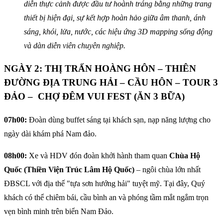
diễn thực cảnh được đầu tư hoành tráng bằng những trang
thiết bị hiện đại, sự kết hợp hoàn hảo giữa âm thanh, ánh
sáng, khói, lửa, nước, các hiệu ứng 3D mapping sống động
và dàn diễn viên chuyên nghiệp.
NGÀY 2: THỊ TRẤN HOÀNG HÔN – THIÊN
ĐƯỜNG ĐỊA TRUNG HẢI – CẦU HÔN – TOUR 3
ĐẢO – CHỢ ĐÊM VUI FEST (ĂN 3 BỮA)
07h00:
Đoàn dùng buffet sáng tại khách sạn, nạp năng lượng cho
ngày dài khám phá Nam đảo.
08h00:
Xe và HDV đón đoàn khởi hành tham quan
Chùa Hộ
Quốc (Thiền Viện Trúc Lâm Hộ Quốc)
– ngôi chùa lớn nhất
ĐBSCL với địa thế "tựa sơn hướng hải" tuyệt mỹ. Tại đây, Quý
khách có thể chiêm bái, cầu bình an và phóng tầm mắt ngắm trọn
vẹn bình minh trên biển Nam Đảo.