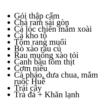
Gỏi thập cẩm
Chả ram sài gòn
Cá lóc chiên mắm xoài
Cá kho tộ
Tôm rang muối
Bò xào rau củ
Rau muống xào tỏi
Canh bầu tôm thịt
Cơm niêu
Cà pháo, dưa chua, mắm
ruốc Huế
Trái cây
Trà đá + Khăn lạnh