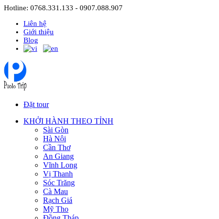
Hotline: 0768.331.133 - 0907.088.907
Liên hệ
Giới thiệu
Blog
Đặt tour
KHỞI HÀNH THEO TỈNH
Sài Gòn
Hà Nội
Cần Thơ
An Giang
Vĩnh Long
Vị Thanh
Sóc Trăng
Cà Mau
Rạch Giá
Mỹ Tho
Đồng Tháp