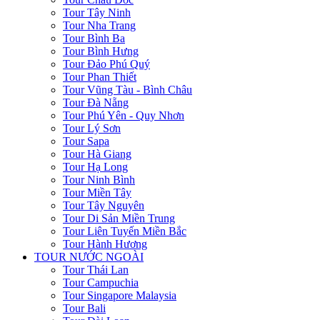
Tour Tây Ninh
Tour Nha Trang
Tour Bình Ba
Tour Bình Hưng
Tour Đảo Phú Quý
Tour Phan Thiết
Tour Vũng Tàu - Bình Châu
Tour Đà Nẵng
Tour Phú Yên - Quy Nhơn
Tour Lý Sơn
Tour Sapa
Tour Hà Giang
Tour Hạ Long
Tour Ninh Bình
Tour Miền Tây
Tour Tây Nguyên
Tour Di Sản Miền Trung
Tour Liên Tuyến Miền Bắc
Tour Hành Hương
TOUR NƯỚC NGOÀI
Tour Thái Lan
Tour Campuchia
Tour Singapore Malaysia
Tour Bali