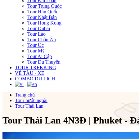
Tour Đài Loan
Tour Trung Quốc
Tour Hàn Quốc
Tour Nhật Bản
Tour Hong Kong
Tour Dubai
Tour Lào
Tour Châu Âu
Tour Úc
Tour Mỹ
Tour Ai Cập
Tour Du Thuyền
TOUR TREKKING
VÉ TÀU - XE
COMBO DU LỊCH
Trang chủ
Tour nước ngoài
Tour Thái Lan
Tour Thái Lan 4N3Đ | Phuket - Đ