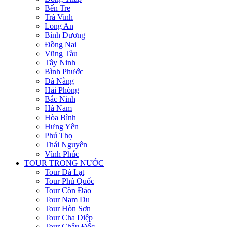
Bến Tre
Trà Vinh
Long An
Bình Dương
Đồng Nai
Vũng Tàu
Tây Ninh
Bình Phước
Đà Nẵng
Hải Phòng
Bắc Ninh
Hà Nam
Hòa Bình
Hưng Yên
Phú Thọ
Thái Nguyên
Vĩnh Phúc
TOUR TRONG NƯỚC
Tour Đà Lạt
Tour Phú Quốc
Tour Côn Đảo
Tour Nam Du
Tour Hòn Sơn
Tour Cha Diệp
Tour Châu Đốc