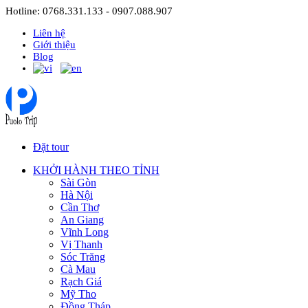
Hotline: 0768.331.133 - 0907.088.907
Liên hệ
Giới thiệu
Blog
Đặt tour
KHỞI HÀNH THEO TỈNH
Sài Gòn
Hà Nội
Cần Thơ
An Giang
Vĩnh Long
Vị Thanh
Sóc Trăng
Cà Mau
Rạch Giá
Mỹ Tho
Đồng Tháp