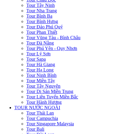
Tour Tây Ninh
Tour Nha Trang
Tour Bình Ba
Tour Bình Hưng
Tour Đảo Phú Quý
Tour Phan Thiết
Tour Vũng Tàu - Bình Châu
Tour Đà Nẵng
Tour Phú Yên - Quy Nhơn
Tour Lý Sơn
Tour Sapa
Tour Hà Giang
Tour Hạ Long
Tour Ninh Bình
Tour Miền Tây
Tour Tây Nguyên
Tour Di Sản Miền Trung
Tour Liên Tuyến Miền Bắc
Tour Hành Hương
TOUR NƯỚC NGOÀI
Tour Thái Lan
Tour Campuchia
Tour Singapore Malaysia
Tour Bali