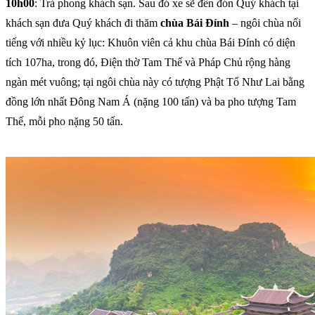
10h00
: Trả phong khách sạn. Sau đó xe sẽ đến đón Quý khách tại
khách sạn đưa Quý khách đi thăm
chùa Bái Đính
– ngôi chùa nổi
tiếng với nhiều kỷ lục: Khuôn viên cả khu chùa Bái Đính có diện
tích 107ha, trong đó, Điện thờ Tam Thế và Pháp Chủ rộng hàng
ngàn mét vuông; tại ngôi chùa này có tượng Phật Tổ Như Lai bằng
đồng lớn nhất Đông Nam Á (nặng 100 tấn) và ba pho tượng Tam
Thế, mỗi pho nặng 50 tấn.