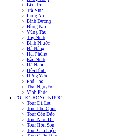
Bến Tre
Trà Vinh
Long An
Bình Dương
Đồng Nai
Vũng Tàu
Tây Ninh
Bình Phước
Đà Nẵng
Hải Phòng
Bắc Ninh
Hà Nam
Hòa Bình
Hưng Yên
Phú Thọ
Thái Nguyên
Vĩnh Phúc
TOUR TRONG NƯỚC
Tour Đà Lạt
Tour Phú Quốc
Tour Côn Đảo
Tour Nam Du
Tour Hòn Sơn
Tour Cha Diệp
Tour Châu Đốc