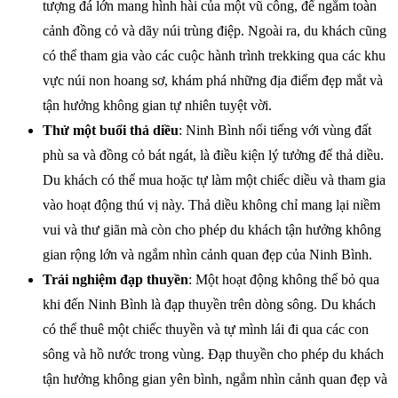
tượng đá lớn mang hình hài của một vũ công, để ngắm toàn
cảnh đồng cỏ và dãy núi trùng điệp. Ngoài ra, du khách cũng
có thể tham gia vào các cuộc hành trình trekking qua các khu
vực núi non hoang sơ, khám phá những địa điểm đẹp mắt và
tận hưởng không gian tự nhiên tuyệt vời.
Thử một buổi thả diều
: Ninh Bình nổi tiếng với vùng đất
phù sa và đồng cỏ bát ngát, là điều kiện lý tưởng để thả diều.
Du khách có thể mua hoặc tự làm một chiếc diều và tham gia
vào hoạt động thú vị này. Thả diều không chỉ mang lại niềm
vui và thư giãn mà còn cho phép du khách tận hưởng không
gian rộng lớn và ngắm nhìn cảnh quan đẹp của Ninh Bình.
Trải nghiệm đạp thuyền
: Một hoạt động không thể bỏ qua
khi đến Ninh Bình là đạp thuyền trên dòng sông. Du khách
có thể thuê một chiếc thuyền và tự mình lái đi qua các con
sông và hồ nước trong vùng. Đạp thuyền cho phép du khách
tận hưởng không gian yên bình, ngắm nhìn cảnh quan đẹp và