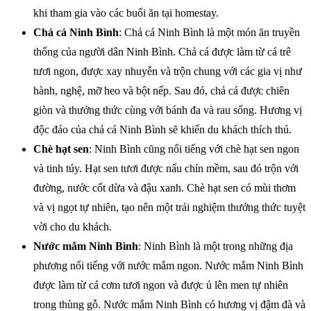
khi tham gia vào các buổi ăn tại homestay.
Chả cá Ninh Bình
: Chả cá Ninh Bình là một món ăn truyền
thống của người dân Ninh Bình. Chả cá được làm từ cá trê
tươi ngon, được xay nhuyễn và trộn chung với các gia vị như
hành, nghệ, mỡ heo và bột nếp. Sau đó, chả cá được chiên
giòn và thưởng thức cùng với bánh đa và rau sống. Hương vị
độc đáo của chả cá Ninh Bình sẽ khiến du khách thích thú.
Chè hạt sen
: Ninh Bình cũng nổi tiếng với chè hạt sen ngon
và tinh túy. Hạt sen tươi được nấu chín mềm, sau đó trộn với
đường, nước cốt dừa và đậu xanh. Chè hạt sen có mùi thơm
và vị ngọt tự nhiên, tạo nên một trải nghiệm thưởng thức tuyệt
vời cho du khách.
Nước mắm Ninh Bình
: Ninh Bình là một trong những địa
phương nổi tiếng với nước mắm ngon. Nước mắm Ninh Bình
được làm từ cá cơm tươi ngon và được ủ lên men tự nhiên
trong thùng gỗ. Nước mắm Ninh Bình có hương vị đậm đà và