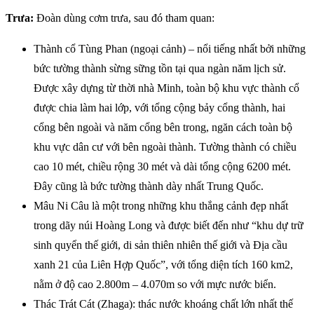
Trưa:
Đoàn dùng cơm trưa, sau đó tham quan:
Thành cổ Tùng Phan (ngoại cảnh) – nổi tiếng nhất bởi những
bức tường thành sừng sững tồn tại qua ngàn năm lịch sử.
Được xây dựng từ thời nhà Minh, toàn bộ khu vực thành cổ
được chia làm hai lớp, với tổng cộng bảy cổng thành, hai
cổng bên ngoài và năm cổng bên trong, ngăn cách toàn bộ
khu vực dân cư với bên ngoài thành. Tường thành có chiều
cao 10 mét, chiều rộng 30 mét và dài tổng cộng 6200 mét.
Đây cũng là bức tường thành dày nhất Trung Quốc.
Mâu Ni Câu là một trong những khu thắng cảnh đẹp nhất
trong dãy núi Hoàng Long và được biết đến như “khu dự trữ
sinh quyển thế giới, di sản thiên nhiên thế giới và Địa cầu
xanh 21 của Liên Hợp Quốc”, với tổng diện tích 160 km2,
nằm ở độ cao 2.800m – 4.070m so với mực nước biển.
Thác Trát Cát (Zhaga): thác nước khoáng chất lớn nhất thế