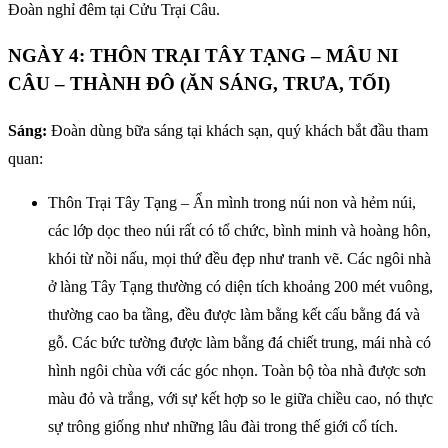
Đoàn nghỉ đêm tại Cửu Trại Câu.
NGÀY 4: THÔN TRẠI TÂY TẠNG – MÂU NI
CÂU – THÀNH ĐÔ (ĂN SÁNG, TRƯA, TỐI)
Sáng:
Đoàn dùng bữa sáng tại khách sạn, quý khách bắt đầu tham
quan:
Thôn Trại Tây Tạng – Ẩn mình trong núi non và hẻm núi,
các lớp dọc theo núi rất có tổ chức, bình minh và hoàng hôn,
khói từ nồi nấu, mọi thứ đều đẹp như tranh vẽ. Các ngôi nhà
ở làng Tây Tạng thường có diện tích khoảng 200 mét vuông,
thường cao ba tầng, đều được làm bằng kết cấu bằng đá và
gỗ. Các bức tường được làm bằng đá chiết trung, mái nhà có
hình ngôi chùa với các góc nhọn. Toàn bộ tòa nhà được sơn
màu đỏ và trắng, với sự kết hợp so le giữa chiều cao, nó thực
sự trông giống như những lâu đài trong thế giới cổ tích.