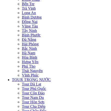
Bến Tre
Trà Vinh
Long An
Bình Dương
Đồng Nai
Vũng Tàu
Tây Ninh
Bình Phước
Đà Nẵng
Hải Phòng
Bắc Ninh
Hà Nam
Hòa Bình
Hưng Yên
Phú Thọ
Thái Nguyên
Vĩnh Phúc
TOUR TRONG NƯỚC
Tour Đà Lạt
Tour Phú Quốc
Tour Côn Đảo
Tour Nam Du
Tour Hòn Sơn
Tour Cha Diệp
Tour Châu Đốc