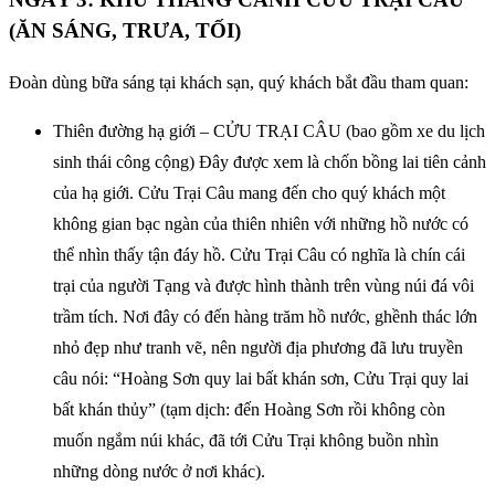
(ĂN SÁNG, TRƯA, TỐI)
Đoàn dùng bữa sáng tại khách sạn, quý khách bắt đầu tham quan:
Thiên đường hạ giới – CỬU TRẠI CÂU (bao gồm xe du lịch
sinh thái công cộng) Đây được xem là chốn bồng lai tiên cảnh
của hạ giới. Cửu Trại Câu mang đến cho quý khách một
không gian bạc ngàn của thiên nhiên với những hồ nước có
thể nhìn thấy tận đáy hồ. Cửu Trại Câu có nghĩa là chín cái
trại của người Tạng và được hình thành trên vùng núi đá vôi
trầm tích. Nơi đây có đến hàng trăm hồ nước, ghềnh thác lớn
nhỏ đẹp như tranh vẽ, nên người địa phương đã lưu truyền
câu nói: “Hoàng Sơn quy lai bất khán sơn, Cửu Trại quy lai
bất khán thủy” (tạm dịch: đến Hoàng Sơn rồi không còn
muốn ngắm núi khác, đã tới Cửu Trại không buồn nhìn
những dòng nước ở nơi khác).