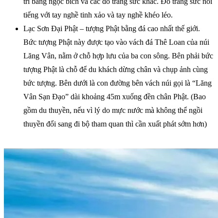
trí bằng ngọc bích và các đồ trang sức khác. Đồ trang sức nổi
tiếng với tay nghề tinh xảo và tay nghề khéo léo.
Lạc Sơn Đại Phật – tượng Phật bằng đá cao nhất thế giới.
Bức tượng Phật này được tạo vào vách đá Thê Loan của núi
Lăng Vân, nằm ở chỗ hợp lưu của ba con sông. Bên phải bức
tượng Phật là chỗ để du khách dừng chân và chụp ảnh cùng
bức tượng. Bên dưới là con đường bên vách núi gọi là “Lăng
Vân Sạn Đạo” dài khoảng 45m xuống đền chân Phật. (Bao
gồm du thuyền, nếu vì lý do mực nước mà không thể ngồi
thuyền đổi sang đi bộ tham quan thì cần xuất phát sớm hơn)