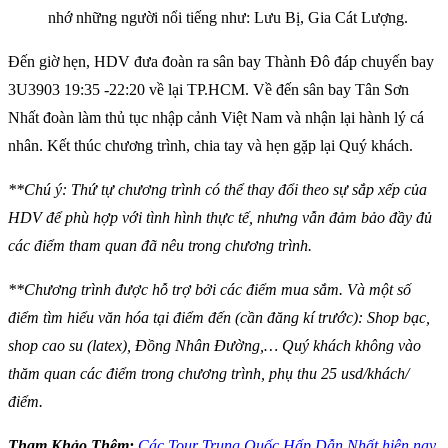
nhớ những người nổi tiếng như: Lưu Bị, Gia Cát Lượng.
Đến giờ hẹn, HDV đưa đoàn ra sân bay Thành Đô đáp chuyến bay
3U3903 19:35 -22:20 về lại TP.HCM. Về đến sân bay Tân Sơn
Nhất đoàn làm thủ tục nhập cảnh Việt Nam và nhận lại hành lý cá
nhân. Kết thúc chương trình, chia tay và hẹn gặp lại Quý khách.
**Chú ý: Thứ tự chương trình có thể thay đổi theo sự sắp xếp của
HDV để phù hợp với tình hình thực tế, nhưng vẫn đảm bảo đầy đủ
các điểm tham quan đã nêu trong chương trình.
**Chương trình được hỗ trợ bởi các điểm mua sắm. Và một số
điểm tìm hiểu văn hóa tại điểm đến (cần đăng kí trước): Shop bạc,
shop cao su (latex), Đồng Nhân Đường,… Quý khách không vào
thăm quan các điểm trong chương trình, phụ thu 25 usd/khách/
điểm.
Tham Khảo Thêm:
Các Tour Trung Quốc Hấp Dẫn Nhất hiện nay