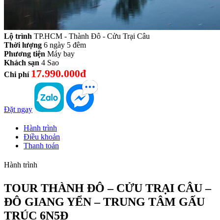
Lộ trình
TP.HCM - Thành Đô - Cửu Trại Câu
Thời lượng
6 ngày 5 đêm
Phương tiện
Máy bay
Khách sạn
4 Sao
17.990.000đ
Chi phí
Đặt ngay
Hành trình
Điều khoản
Thanh toán
Hành trình
TOUR THÀNH ĐÔ – CỬU TRẠI CÂU –
ĐÔ GIANG YỂN – TRUNG TÂM GẤU
TRÚC 6N5Đ