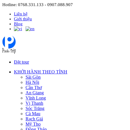
Hotline: 0768.331.133 - 0907.088.907
Liên hệ
Giới thiệu
Blog
Đặt tour
KHỞI HÀNH THEO TỈNH
Sài Gòn
Hà Nội
Cần Thơ
An Giang
Vĩnh Long
Vị Thanh
Sóc Trăng
Cà Mau
Rạch Giá
Mỹ Tho
Đồng Tháp