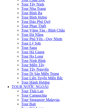
Tour Tây Ninh
Tour Nha Trang
Tour Bình Ba
Tour Bình Hưng
Tour Đảo Phú Quý
Tour Phan Thiết
Tour Vũng Tàu - Bình Châu
Tour Đà Nẵng
Tour Phú Yên - Quy Nhơn
Tour Lý Sơn
Tour Sapa
Tour Hà Giang
Tour Hạ Long
Tour Ninh Bình
Tour Miền Tây
Tour Tây Nguyên
Tour Di Sản Miền Trung
Tour Liên Tuyến Miền Bắc
Tour Hành Hương
TOUR NƯỚC NGOÀI
Tour Thái Lan
Tour Campuchia
Tour Singapore Malaysia
Tour Bali