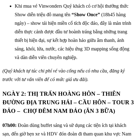
Khi mua vé Vinwonders Quý khách có cơ hội thưởng thức
Show diễn triệu đô mang tên
“Show Once”
(18h45 hàng
ngày) – show tái hiện miền cổ tích độc đáo, đây là màn trình
diễn thực cảnh được đầu tư hoành tráng bằng những trang
thiết bị hiện đại, sự kết hợp hoàn hảo giữa âm thanh, ánh
sáng, khói, lửa, nước, các hiệu ứng 3D mapping sống động
và dàn diễn viên chuyên nghiệp.
(Quý khách tự túc chi phí vé vào cổng nếu có nhu cầu, đăng ký
trước với tư vấn viên để có mức giá ưu đãi).
NGÀY 2: THỊ TRẤN HOÀNG HÔN – THIÊN
ĐƯỜNG ĐỊA TRUNG HẢI – CẦU HÔN – TOUR 3
ĐẢO – CHỢ ĐÊM NAM ĐẢO (ĂN 3 BỮA)
07h00:
Đoàn dùng buffet sáng và sử dụng các tiện ích tại khách
sạn, đến giờ hẹn xe và HDV đón đoàn đi tham quan khu vực Nam