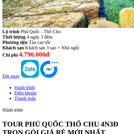
Lộ trình
Phú Quốc - Thổ Chu
Thời lượng
4 ngày 3 đêm
Phương tiện
Tàu cao tốc
Khách sạn
Khách sạn 3 sao + Nhà nghỉ
4.790.000đ
Chi phí
Đặt ngay
Hành trình
Điều khoản
Thanh toán
Hành trình
TOUR PHÚ QUỐC THỔ CHU 4N3Đ
TRỌN GÓI GIÁ RẺ MỚI NHẤT