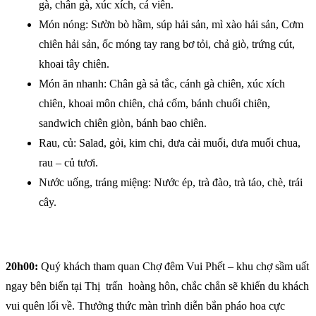
gà, chân gà, xúc xích, cá viên.
Món nóng: Sườn bò hầm, súp hải sản, mì xào hải sản, Cơm
chiên hải sản, ốc móng tay rang bơ tỏi, chả giò, trứng cút,
khoai tây chiên.
Món ăn nhanh: Chân gà sả tắc, cánh gà chiên, xúc xích
chiên, khoai môn chiên, chả cốm, bánh chuối chiên,
sandwich chiên giòn, bánh bao chiên.
Rau, củ: Salad, gỏi, kim chi, dưa cải muối, dưa muối chua,
rau – củ tươi.
Nước uống, tráng miệng: Nước ép, trà đào, trà táo, chè, trái
cây.
20h00:
Quý khách tham quan Chợ đêm Vui Phết – khu chợ sầm uất
ngay bên biển tại Thị trấn hoàng hôn, chắc chắn sẽ khiến du khách
vui quên lối về. Thưởng thức màn trình diễn bắn pháo hoa cực