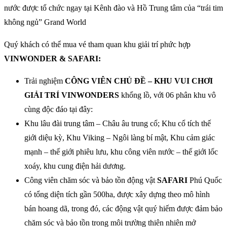
nước được tổ chức ngay tại Kênh đào và Hồ Trung tâm của “trái tim
không ngủ” Grand World
Quý khách có thể mua vé tham quan khu giải trí phức hợp
VINWONDER & SAFARI:
Trải nghiệm
CÔNG VIÊN CHỦ ĐỀ – KHU VUI CHƠI
GIẢI TRÍ VINWONDERS
khổng lồ, với 06 phân khu vô
cùng độc đáo tại đây:
Khu lâu đài trung tâm – Châu âu trung cổ; Khu cổ tích thế
giới diệu kỳ, Khu Viking – Ngôi làng bí mật, Khu cảm giác
mạnh – thế giới phiêu lưu, khu công viên nước – thế giới lốc
xoáy, khu cung điện hải dương.
Công viên chăm sóc và bảo tồn động vật
SAFARI
Phú Quốc
có tổng diện tích gần 500ha, được xây dựng theo mô hình
bán hoang dã, trong đó, các động vật quý hiếm được đảm bảo
chăm sóc và bảo tồn trong môi trường thiên nhiên mở