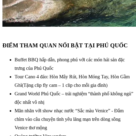
ĐIỂM THAM QUAN NỔI BẬT TẠI PHÚ QUỐC
Buffet BBQ hấp dẫn, phong phú với các món hải sản đặc
trưng của Phú Quốc
Tour Cano 4 đảo: Hòn Mây Rút, Hòn Móng Tay, Hòn Gầm
Ghì(Tặng clip fly cam – 1 clip cho mỗi gia đình)
Grand World Phú Quốc – trải nghiệm “thành phố không ngủ”
độc nhất vô nhị
Mãn nhãn với show nhạc nước “Sắc màu Venice” - Đắm
chìm vào câu chuyện tình yêu lãng mạn trên dòng sông
Venice thơ mộng