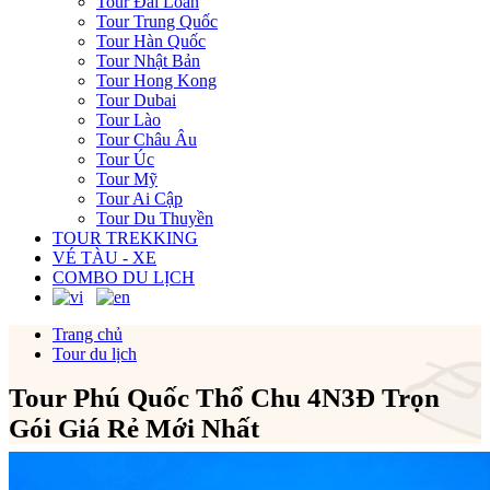
Tour Đài Loan
Tour Trung Quốc
Tour Hàn Quốc
Tour Nhật Bản
Tour Hong Kong
Tour Dubai
Tour Lào
Tour Châu Âu
Tour Úc
Tour Mỹ
Tour Ai Cập
Tour Du Thuyền
TOUR TREKKING
VÉ TÀU - XE
COMBO DU LỊCH
Trang chủ
Tour du lịch
Tour Phú Quốc Thổ Chu 4N3Đ Trọn
Gói Giá Rẻ Mới Nhất