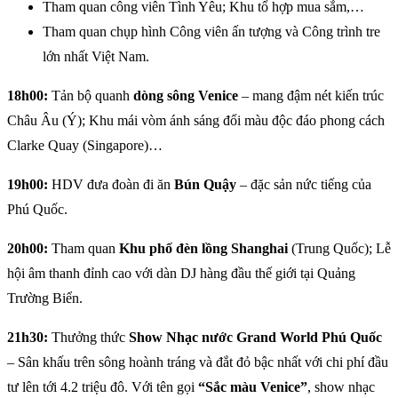
Tham quan công viên Tình Yêu; Khu tổ hợp mua sắm,…
Tham quan chụp hình Công viên ấn tượng và Công trình tre
lớn nhất Việt Nam.
18h00:
Tản bộ quanh
dòng sông Venice
– mang đậm nét kiến trúc
Châu Âu (Ý); Khu mái vòm ánh sáng đổi màu độc đáo phong cách
Clarke Quay (Singapore)…
19h00:
HDV đưa đoàn đi ăn
Bún Quậy
– đặc sản nức tiếng của
Phú Quốc.
20h00:
Tham quan
Khu phố đèn lồng Shanghai
(Trung Quốc); Lễ
hội âm thanh đỉnh cao với dàn DJ hàng đầu thế giới tại Quảng
Trường Biển.
21h30:
Thưởng thức
Show Nhạc nước Grand World Phú Quốc
– Sân khấu trên sông hoành tráng và đắt đỏ bậc nhất với chi phí đầu
tư lên tới 4.2 triệu đô. Với tên gọi
“Sắc màu Venice”
, show nhạc