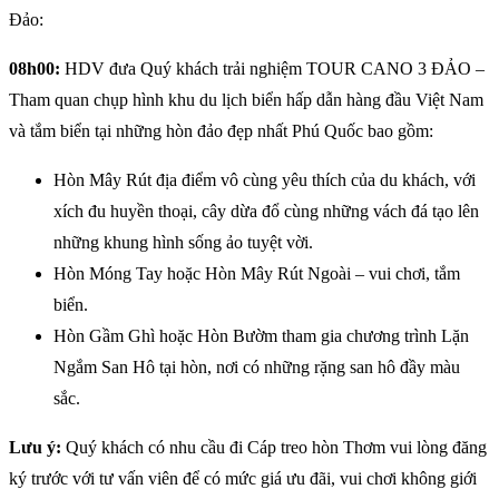
Đảo:
08h00:
HDV đưa Quý khách trải nghiệm TOUR CANO 3 ĐẢO –
Tham quan chụp hình khu du lịch biển hấp dẫn hàng đầu Việt Nam
và tắm biển tại những hòn đảo đẹp nhất Phú Quốc bao gồm:
Hòn Mây Rút địa điểm vô cùng yêu thích của du khách, với
xích đu huyền thoại, cây dừa đổ cùng những vách đá tạo lên
những khung hình sống ảo tuyệt vời.
Hòn Móng Tay hoặc Hòn Mây Rút Ngoài – vui chơi, tắm
biển.
Hòn Gầm Ghì hoặc Hòn Bườm tham gia chương trình Lặn
Ngắm San Hô tại hòn, nơi có những rặng san hô đầy màu
sắc.
Lưu ý:
Quý khách có nhu cầu đi Cáp treo hòn Thơm vui lòng đăng
ký trước với tư vấn viên để có mức giá ưu đãi, vui chơi không giới