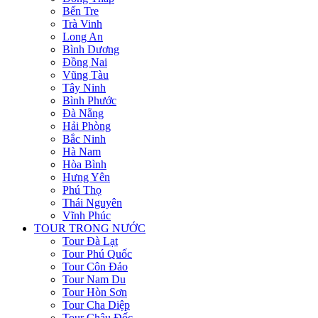
Bến Tre
Trà Vinh
Long An
Bình Dương
Đồng Nai
Vũng Tàu
Tây Ninh
Bình Phước
Đà Nẵng
Hải Phòng
Bắc Ninh
Hà Nam
Hòa Bình
Hưng Yên
Phú Thọ
Thái Nguyên
Vĩnh Phúc
TOUR TRONG NƯỚC
Tour Đà Lạt
Tour Phú Quốc
Tour Côn Đảo
Tour Nam Du
Tour Hòn Sơn
Tour Cha Diệp
Tour Châu Đốc