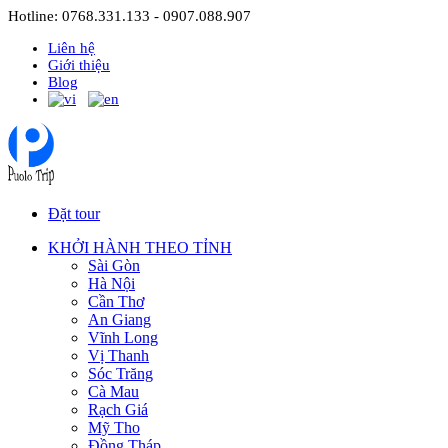
Hotline: 0768.331.133 - 0907.088.907
Liên hệ
Giới thiệu
Blog
Đặt tour
KHỞI HÀNH THEO TỈNH
Sài Gòn
Hà Nội
Cần Thơ
An Giang
Vĩnh Long
Vị Thanh
Sóc Trăng
Cà Mau
Rạch Giá
Mỹ Tho
Đồng Tháp