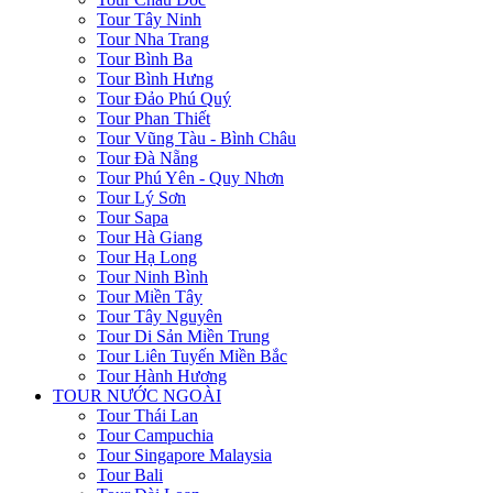
Tour Tây Ninh
Tour Nha Trang
Tour Bình Ba
Tour Bình Hưng
Tour Đảo Phú Quý
Tour Phan Thiết
Tour Vũng Tàu - Bình Châu
Tour Đà Nẵng
Tour Phú Yên - Quy Nhơn
Tour Lý Sơn
Tour Sapa
Tour Hà Giang
Tour Hạ Long
Tour Ninh Bình
Tour Miền Tây
Tour Tây Nguyên
Tour Di Sản Miền Trung
Tour Liên Tuyến Miền Bắc
Tour Hành Hương
TOUR NƯỚC NGOÀI
Tour Thái Lan
Tour Campuchia
Tour Singapore Malaysia
Tour Bali