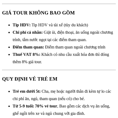
GIÁ TOUR KHÔNG BAO GỒM
Tip HDV:
Tip HDV và tài xế (tùy du khách)
Chi phí cá nhân:
Giặt ủi, điện thoại, ăn uống ngoài chương
trình, tắm nước ngọt tại các điểm tham quan.
Điểm tham quan:
Điểm tham quan ngoài chương trình
Thuế
VAT
8%:
Khách có nhu cầu xuất hóa đơn thì đóng
thêm 8% giá tour.
QUY ĐỊNH VÉ TRẺ EM
Trẻ em dưới 5t:
Cha, mẹ hoặc người thân đi kèm tự lo các
chi phí ăn, ngủ, tham quan (nếu có) cho bé.
Từ 5-9 tuổi:
70% vé tour
, Bao gồm các dịch vụ ăn uống,
ghế ngồi trên xe và ngủ chung với gia đình.