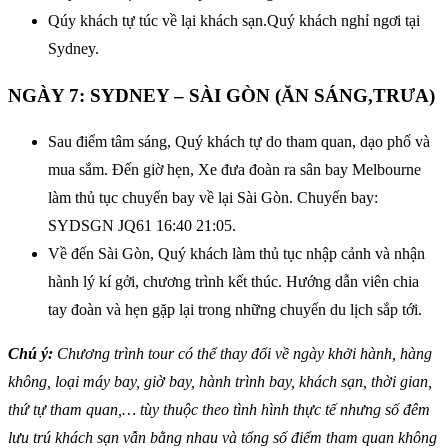
Qúy khách tự túc về lại khách sạn.Quý khách nghỉ ngơi tại
Sydney.
NGÀY 7: SYDNEY – SÀI GÒN (ĂN SÁNG,TRƯA)
Sau điểm tâm sáng, Quý khách tự do tham quan, dạo phố và
mua sắm. Đến giờ hẹn, Xe đưa đoàn ra sân bay Melbourne
làm thủ tục chuyến bay về lại Sài Gòn. Chuyến bay:
SYDSGN JQ61 16:40 21:05.
Về đến Sài Gòn, Quý khách làm thủ tục nhập cảnh và nhận
hành lý kí gởi, chương trình kết thúc. Hướng dẫn viên chia
tay đoàn và hẹn gặp lại trong những chuyến du lịch sắp tới.
Chú ý:
Chương trình tour có thể thay đổi về ngày khởi hành, hàng
không, loại máy bay, giờ bay, hành trình bay, khách sạn, thời gian,
thứ tự tham quan,… tùy thuộc theo tình hình thực tế nhưng số đêm
lưu trú khách sạn vẫn bằng nhau và tổng số điểm tham quan không