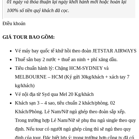
01 ngày và thỏa thuận lại ngày khởi hành mới hoặc hoàn lại
100% số tiền quý khách đã cọc.
Điều khoản
GIÁ TOUR BAO GỒM:
Vé máy bay quốc tế khứ hồi theo đoàn JETSTAR AIRWAYS
Thuế sân bay 2 nước + thuế an ninh + phí xăng dầu.
Tiêu chuẩn hành lý: Chặng HCM-SYDNEY và
MELBOURNE – HCM (Ký gửi 30kg/khách + xách tay 7
kg/khách)
Vé nội địa từ Syd qua Mel 20 Kg/khách
Khách sạn 3 – 4 sao, tiêu chuẩn 2 khách/phòng. 02
Khách/Phòng. Lẻ Nam/Nữ ngủ ghép theo đoàn sắp xếp.
Trong trường hợp Lẻ Nam/Nữ sẽ phụ thu ngủ single theo quy
định. Nếu tour có người ngủ ghép cùng thì sẽ ngủ theo quy
định của tour. Đặc biệt lưu ý: trong trường hợp công ty đã có