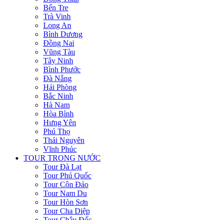
Bến Tre
Trà Vinh
Long An
Bình Dương
Đồng Nai
Vũng Tàu
Tây Ninh
Bình Phước
Đà Nẵng
Hải Phòng
Bắc Ninh
Hà Nam
Hòa Bình
Hưng Yên
Phú Thọ
Thái Nguyên
Vĩnh Phúc
TOUR TRONG NƯỚC
Tour Đà Lạt
Tour Phú Quốc
Tour Côn Đảo
Tour Nam Du
Tour Hòn Sơn
Tour Cha Diệp
Tour Châu Đốc