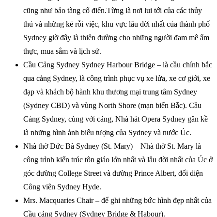
cũng như bảo tàng cổ điển.Từng là nơi lui tới của các thủy
thủ và những kẻ rỗi việc, khu vực lâu đời nhất của thành phố
Sydney giờ đây là thiên đường cho những người đam mê ẩm
thực, mua sắm và lịch sử.
Cầu Cảng Sydney Sydney Harbour Bridge – là cầu chính bắc
qua cảng Sydney, là công trình phục vụ xe lửa, xe cơ giới, xe
đạp và khách bộ hành khu thương mại trung tâm Sydney
(Sydney CBD) và vùng North Shore (mạn biển Bắc). Cầu
Cảng Sydney, cùng với cảng, Nhà hát Opera Sydney gân kề
là những hình ảnh biểu tượng của Sydney và nước Úc.
Nhà thờ Đức Bà Sydney (St. Mary) – Nhà thờ St. Mary là
công trình kiến trúc tôn giáo lớn nhất và lâu đời nhất của Úc ở
góc đường College Street và đường Prince Albert, đối diện
Công viên Sydney Hyde.
Mrs. Macquaries Chair – để ghi những bức hình đẹp nhất của
Cầu cảng Sydney (Sydney Bridge & Habour).