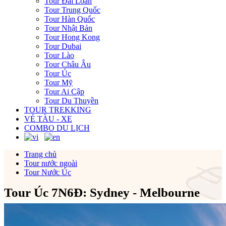
Tour Đài Loan
Tour Trung Quốc
Tour Hàn Quốc
Tour Nhật Bản
Tour Hong Kong
Tour Dubai
Tour Lào
Tour Châu Âu
Tour Úc
Tour Mỹ
Tour Ai Cập
Tour Du Thuyền
TOUR TREKKING
VÉ TÀU - XE
COMBO DU LỊCH
Trang chủ
Tour nước ngoài
Tour Nước Úc
Tour Úc 7N6Đ: Sydney - Melbourne