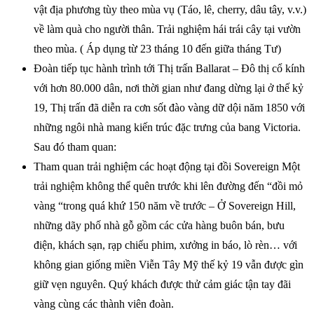
vật địa phương tùy theo mùa vụ (Táo, lê, cherry, dâu tây, v.v.)
về làm quà cho người thân. Trải nghiệm hái trái cây tại vườn
theo mùa. ( Áp dụng từ 23 tháng 10 đến giữa tháng Tư)
Đoàn tiếp tục hành trình tới Thị trấn Ballarat – Đô thị cổ kính
với hơn 80.000 dân, nơi thời gian như đang dừng lại ở thế kỷ
19, Thị trấn đã diễn ra cơn sốt đào vàng dữ dội năm 1850 với
những ngôi nhà mang kiến trúc đặc trưng của bang Victoria.
Sau đó tham quan:
Tham quan trải nghiệm các hoạt động tại đồi Sovereign Một
trải nghiệm không thể quên trước khi lên đường đến “đồi mỏ
vàng “trong quá khứ 150 năm về trước – Ở Sovereign Hill,
những dãy phố nhà gỗ gồm các cửa hàng buôn bán, bưu
điện, khách sạn, rạp chiếu phim, xưởng in báo, lò rèn… với
không gian giống miền Viễn Tây Mỹ thế kỷ 19 vẫn được gìn
giữ vẹn nguyên. Quý khách được thử cảm giác tận tay đãi
vàng cùng các thành viên đoàn.