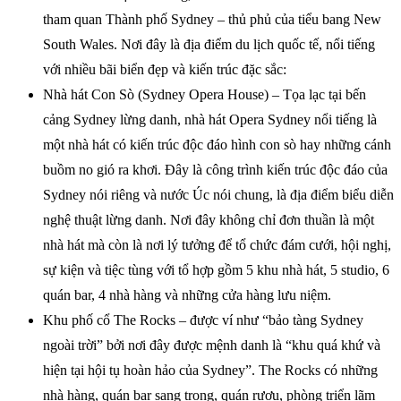
tham quan Thành phố Sydney – thủ phủ của tiểu bang New
South Wales. Nơi đây là địa điểm du lịch quốc tế, nổi tiếng
với nhiều bãi biển đẹp và kiến trúc đặc sắc:
Nhà hát Con Sò (Sydney Opera House) – Tọa lạc tại bến
cảng Sydney lừng danh, nhà hát Opera Sydney nổi tiếng là
một nhà hát có kiến trúc độc đáo hình con sò hay những cánh
buồm no gió ra khơi. Đây là công trình kiến trúc độc đáo của
Sydney nói riêng và nước Úc nói chung, là địa điểm biểu diễn
nghệ thuật lừng danh. Nơi đây không chỉ đơn thuần là một
nhà hát mà còn là nơi lý tưởng để tổ chức đám cưới, hội nghị,
sự kiện và tiệc tùng với tổ hợp gồm 5 khu nhà hát, 5 studio, 6
quán bar, 4 nhà hàng và những cửa hàng lưu niệm.
Khu phố cổ The Rocks – được ví như “bảo tàng Sydney
ngoài trời” bởi nơi đây được mệnh danh là “khu quá khứ và
hiện tại hội tụ hoàn hảo của Sydney”. The Rocks có những
nhà hàng, quán bar sang trọng, quán rượu, phòng triển lãm