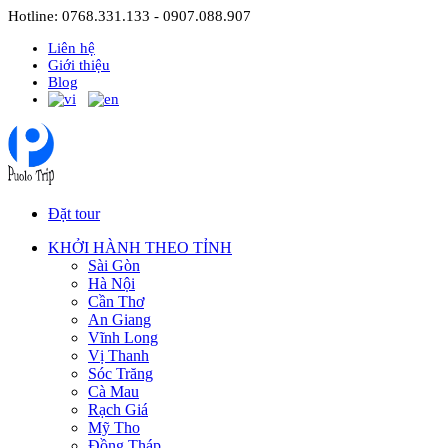
Hotline: 0768.331.133 - 0907.088.907
Liên hệ
Giới thiệu
Blog
Đặt tour
KHỞI HÀNH THEO TỈNH
Sài Gòn
Hà Nội
Cần Thơ
An Giang
Vĩnh Long
Vị Thanh
Sóc Trăng
Cà Mau
Rạch Giá
Mỹ Tho
Đồng Tháp