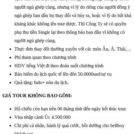
người ngủ ghép cùng, nhưng vì lý do riêng của người đồng ý
ngủ ghép ban đầu họ thay đổi và hủy ra, hoặc vì lý do bất khả
kháng khác không lên tour được. Thì Công Ty sẽ có quyền
phụ thu tiền Single lại theo thông báo ban đầu vì không có
người ngủ ghép cùng.
Thực đơn thay đổi thường xuyên với các món Âu, Á, Thái,…
Phí tham quan theo chương trình
HDV tiếng Việt đi theo đoàn suốt chương trình
Bảo hiểm du lịch quốc tế lên đến 50.0000usd/sự vụ
Quà tặng: balo+ nón du lịch.
GIÁ TOUR KHÔNG BAO GỒM:
Hộ chiếu còn hạn trên 06 tháng tính đến ngày kết thúc tour.
Visa nhập cảnh Úc 4.500.000
Chi phí cá nhân, hành lý quá cước, bồi dưỡng cho bellboy
khách sạn