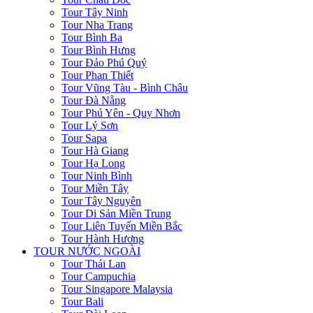
Tour Tây Ninh
Tour Nha Trang
Tour Bình Ba
Tour Bình Hưng
Tour Đảo Phú Quý
Tour Phan Thiết
Tour Vũng Tàu - Bình Châu
Tour Đà Nẵng
Tour Phú Yên - Quy Nhơn
Tour Lý Sơn
Tour Sapa
Tour Hà Giang
Tour Hạ Long
Tour Ninh Bình
Tour Miền Tây
Tour Tây Nguyên
Tour Di Sản Miền Trung
Tour Liên Tuyến Miền Bắc
Tour Hành Hương
TOUR NƯỚC NGOÀI
Tour Thái Lan
Tour Campuchia
Tour Singapore Malaysia
Tour Bali