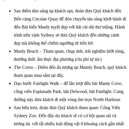
Sau điểm tâm sáng tại khách sạn, đoàn đưa Quý khách đến
Bến cảng Circular Quay đế đón chuyến tàu sáng khởi hành đi
đến Bãi biển Manly tuyệt đẹp với bãi cát dài thơ mộng. Hành
trình trên vịnh Sydney sẽ đưa Quý khách đến những cảnh
đẹp mà không thể chiêm ngưỡng từ trên bờ.
Manly Beach – Tham quan, chụp ảnh, trải nghiệm lướt sóng,
thưởng thức ẩm thực địa phương (chi phí tự túc)
The Corso – Điểm đến ấn tượng tại Mainly Beach, quý khách
tham quan mua sắm tại đây.
Dạo bước Fairlight Walk – để lần lượt đến bãi Manly Cove,
công viên Esplanade Park, bãi Delwood, bãi Fairlight. Cung
đường này đưa khách đi một vòng ôm trọn North Harbour.
Sau bữa trưa, đoàn đưa Quý khách tham quan: Công Viên
Sydney Zoo. Đến đây du khách sẽ có cơ hội quan sát và
tương tác với rất nhiều loài động vật ở khoảng cách gần nhất