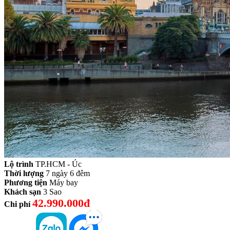
Lộ trình
TP.HCM - Úc
Thời lượng
7 ngày 6 đêm
Phương tiện
Máy bay
Khách sạn
3 Sao
42.990.000đ
Chi phí