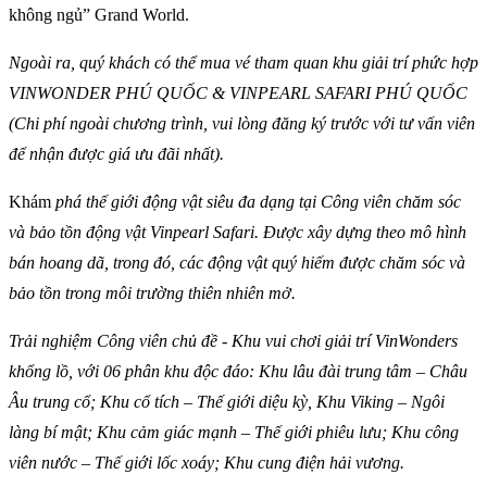
không ngủ” Grand World.
Ngoài ra, quý khách có thể mua vé tham quan khu giải trí phức hợp
VINWONDER PHÚ QUỐC & VINPEARL SAFARI PHÚ QUỐC
(Chi phí ngoài chương trình, vui lòng đăng ký trước với tư vấn viên
để nhận được giá ưu đãi nhất).
Khám
phá thế giới động vật siêu đa dạng tại Công viên chăm sóc
và bảo tồn động vật Vinpearl Safari. Được xây dựng theo mô hình
bán hoang dã, trong đó, các động vật quý hiếm được chăm sóc và
bảo tồn trong môi trường thiên nhiên mở.
Trải nghiệm Công viên chủ đề - Khu vui chơi giải trí VinWonders
khổng lồ, với 06 phân khu độc đáo: Khu lâu đài trung tâm – Châu
Âu trung cổ; Khu cổ tích – Thế giới diệu kỳ, Khu Viking – Ngôi
làng bí mật; Khu cảm giác mạnh – Thế giới phiêu lưu; Khu công
viên nước – Thế giới lốc xoáy; Khu cung điện hải vương.