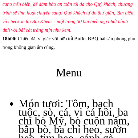
cano trên biển, để đảm bảo an toàn tối đa cho Quý khách, chương
trình sẽ linh hoạt chuyển sang: Quý khách tự do thư giãn, tắm biển
và check-in tại Bãi Khem – một trong 50 bãi biển đẹp nhất hành
tinh với bãi cát trắng mịn như kem.
18h00:
Chiêu đãi vị giác với bữa tối Buffet BBQ hải sản phong phú
trong không gian ấm cúng.
Menu
Món tươi: Tôm, bạch
tuộc, sò, cá, vi cá hồi, ba
chỉ bò Mỹ, bò cuộn nấm,
bắp bò, ba chỉ heo, sườn
heo, tim heo, cánh gà,