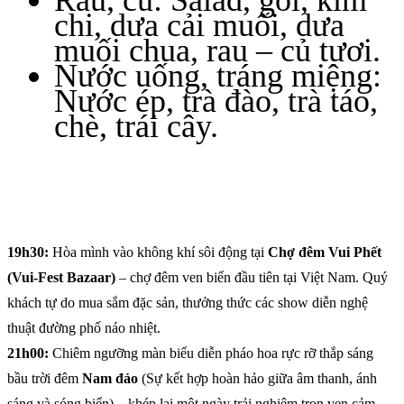
chi, dưa cải muối, dưa
muối chua, rau – củ tươi.
Nước uống, tráng miệng:
Nước ép, trà đào, trà táo,
chè, trái cây.
19h30:
Hòa mình vào không khí sôi động tại
Chợ đêm Vui Phết
(Vui-Fest Bazaar)
– chợ đêm ven biển đầu tiên tại Việt Nam. Quý
khách tự do mua sắm đặc sản, thưởng thức các show diễn nghệ
thuật đường phố náo nhiệt.
21h00:
Chiêm ngưỡng màn biểu diễn pháo hoa rực rỡ thắp sáng
bầu trời đêm
Nam đảo
(Sự kết hợp hoàn hảo giữa âm thanh, ánh
sáng và sóng biển) – khép lại một ngày trải nghiệm trọn vẹn cảm