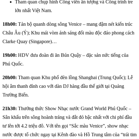
Tham quan chụp hình Công viên ấn tượng và Công trình tre
lớn nhất Việt Nam.
18h00:
Tản bộ quanh dòng sông Venice – mang đậm nét kiến trúc
Châu Âu (Ý); Khu mái vòm ánh sáng đổi màu độc đáo phong cách
Clarke Quay (Singapore)…
19h00:
HDV đưa đoàn đi ăn Bún Quậy – đặc sản nức tiếng của
Phú Quốc.
20h00:
Tham quan Khu phố đèn lồng Shanghai (Trung Quốc); Lễ
hội âm thanh đỉnh cao với dàn DJ hàng đầu thế giới tại Quảng
Trường Biển.
21h30:
Thưởng thức Show Nhạc nước Grand World Phú Quốc –
Sân khấu trên sông hoành tráng và đắt đỏ bậc nhất với chi phí đầu
tư lên tới 4.2 triệu đô. Với tên gọi “Sắc màu Venice”, show nhạc
nước được tổ chức ngay tại Kênh đào và Hồ Trung tâm của “trái tim