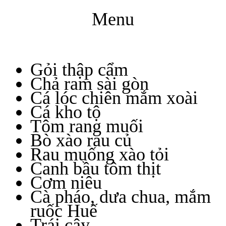
Menu
Gỏi thập cẩm
Chả ram sài gòn
Cá lóc chiên mắm xoài
Cá kho tộ
Tôm rang muối
Bò xào rau củ
Rau muống xào tỏi
Canh bầu tôm thịt
Cơm niêu
Cà pháo, dưa chua, mắm
ruốc Huế
Trái cây