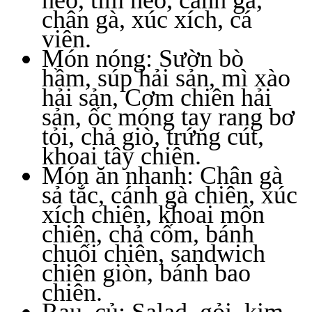
chân gà, xúc xích, cá
viên.
Món nóng: Sườn bò
hầm, súp hải sản, mì xào
hải sản, Cơm chiên hải
sản, ốc móng tay rang bơ
tỏi, chả giò, trứng cút,
khoai tây chiên.
Món ăn nhanh: Chân gà
sả tắc, cánh gà chiên, xúc
xích chiên, khoai môn
chiên, chả cốm, bánh
chuối chiên, sandwich
chiên giòn, bánh bao
chiên.
Rau, củ: Salad, gỏi, kim