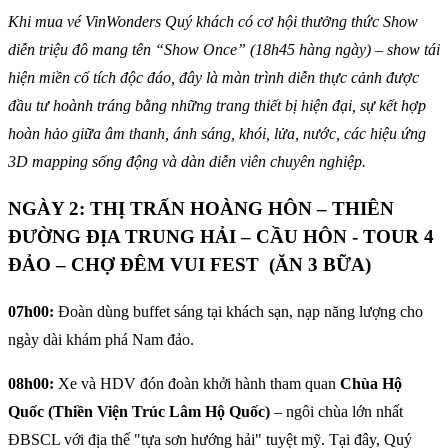
Khi mua vé VinWonders Quý khách có cơ hội thưởng thức Show
diễn triệu đô mang tên “Show Once” (18h45 hàng ngày) – show tái
hiện miền cổ tích độc đáo, đây là màn trình diễn thực cảnh được
đầu tư hoành tráng bằng những trang thiết bị hiện đại, sự kết hợp
hoàn hảo giữa âm thanh, ánh sáng, khói, lửa, nước, các hiệu ứng
3D mapping sống động và dàn diễn viên chuyên nghiệp.
NGÀY 2: THỊ TRẤN HOÀNG HÔN – THIÊN
ĐƯỜNG ĐỊA TRUNG HẢI – CẦU HÔN - TOUR 4
ĐẢO – CHỢ ĐÊM VUI FEST (ĂN 3 BỮA)
07h00:
Đoàn dùng buffet sáng tại khách sạn, nạp năng lượng cho
ngày dài khám phá Nam đảo.
08h00:
Xe và HDV đón đoàn khởi hành tham quan
Chùa Hộ
Quốc (Thiền Viện Trúc Lâm Hộ Quốc)
– ngôi chùa lớn nhất
ĐBSCL với địa thế "tựa sơn hướng hải" tuyệt mỹ. Tại đây, Quý