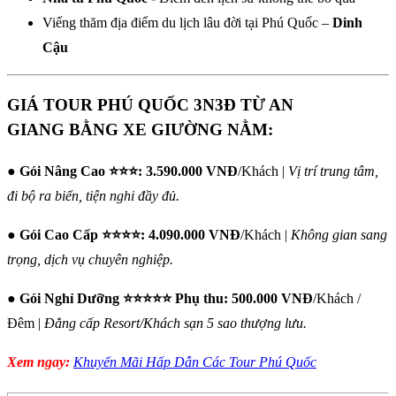
Viếng thăm địa điểm du lịch lâu đời tại Phú Quốc –
Dinh
Cậu
GIÁ TOUR PHÚ QUỐC 3N3Đ TỪ AN
GIANG BẰNG XE GIƯỜNG NẰM:
●
Gói Nâng Cao ⭐⭐⭐:
3.590.000 VNĐ
/Khách |
Vị trí trung tâm,
đi bộ ra biển, tiện nghi đầy đủ.
●
Gói Cao Cấp ⭐⭐⭐⭐:
4.090.000 VNĐ
/Khách |
Không gian sang
trọng, dịch vụ chuyên nghiệp.
●
Gói Nghỉ Dưỡng ⭐⭐⭐⭐⭐
Phụ thu: 500.000 VNĐ
/Khách /
Đêm |
Đẳng cấp Resort/Khách sạn 5 sao thượng lưu.
Xem ngay:
Khuyến Mãi Hấp Dẫn Các Tour Phú Quốc