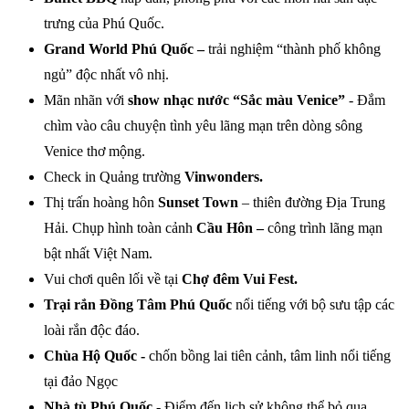
trưng của Phú Quốc.
Grand World Phú Quốc –
trải nghiệm “thành phố không
ngủ” độc nhất vô nhị.
Mãn nhãn với
show nhạc nước “Sắc màu Venice”
- Đắm
chìm vào câu chuyện tình yêu lãng mạn trên dòng sông
Venice thơ mộng.
Check in Quảng trường
Vinwonders
.
Thị trấn hoàng hôn
Sunset Town
– thiên đường Địa Trung
Hải. Chụp hình toàn cảnh
Cầu Hôn –
công trình
lãng mạn
bật nhất Việt Nam.
Vui chơi quên lối về tại
Chợ đêm Vui Fest.
Trại rắn Đồng Tâm Phú Quốc
nổi tiếng với bộ sưu tập các
loài rắn độc đáo.
Chùa Hộ Quốc -
chốn bồng lai tiên cảnh, tâm linh nổi tiếng
tại đảo Ngọc
Nhà tù Phú Quốc -
Điểm đến lịch sử không thể bỏ qua