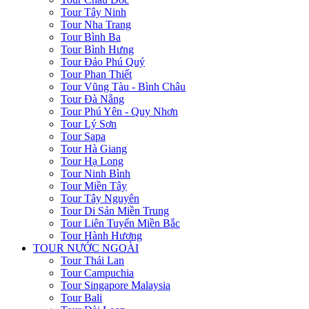
Tour Tây Ninh
Tour Nha Trang
Tour Bình Ba
Tour Bình Hưng
Tour Đảo Phú Quý
Tour Phan Thiết
Tour Vũng Tàu - Bình Châu
Tour Đà Nẵng
Tour Phú Yên - Quy Nhơn
Tour Lý Sơn
Tour Sapa
Tour Hà Giang
Tour Hạ Long
Tour Ninh Bình
Tour Miền Tây
Tour Tây Nguyên
Tour Di Sản Miền Trung
Tour Liên Tuyến Miền Bắc
Tour Hành Hương
TOUR NƯỚC NGOÀI
Tour Thái Lan
Tour Campuchia
Tour Singapore Malaysia
Tour Bali