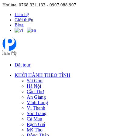
Hotline: 0768.331.133 - 0907.088.907
Liên hệ
Giới thiệu
Blog
Đặt tour
KHỞI HÀNH THEO TỈNH
Sài Gòn
Hà Nội
Cần Thơ
An Giang
Vĩnh Long
Vị Thanh
Sóc Trăng
Cà Mau
Rạch Giá
Mỹ Tho
Đồng Tháp