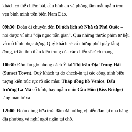
khách có thể chiêm bái, cầu bình an và phóng tầm mắt ngắm trọn
vẹn bình minh trên biển Nam Đảo.
09h30
: Đoàn di chuyển đến
Di tích lịch sử Nhà tù Phú Quốc
–
nơi được ví như "địa ngục trần gian". Qua những thước phim tư liệu
và mô hình phục dựng, Quý khách sẽ có những phút giây lắng
đọng, tri ân tinh thần kiên trung của các chiến sĩ cách mạng.
10h30:
Đón làn gió phong cách Ý tại
Thị trấn Địa Trung Hải
(Sunset Town)
. Quý khách tự do check-in tại các công trình biểu
tượng kiến trúc rực rỡ sắc màu:
Tháp đồng hồ Venice
,
Đấu
trường La Mã
cổ kính, hay ngắm nhìn
Cầu Hôn (Kiss Bridge)
lãng mạn từ xa.
12h00
: Đoàn dùng bữa trưa đậm đà hương vị biển đảo tại nhà hàng
địa phương và nghỉ ngơi ngắn tại chỗ.