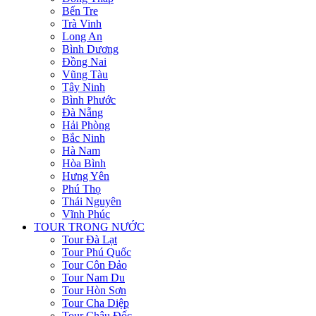
Bến Tre
Trà Vinh
Long An
Bình Dương
Đồng Nai
Vũng Tàu
Tây Ninh
Bình Phước
Đà Nẵng
Hải Phòng
Bắc Ninh
Hà Nam
Hòa Bình
Hưng Yên
Phú Thọ
Thái Nguyên
Vĩnh Phúc
TOUR TRONG NƯỚC
Tour Đà Lạt
Tour Phú Quốc
Tour Côn Đảo
Tour Nam Du
Tour Hòn Sơn
Tour Cha Diệp
Tour Châu Đốc