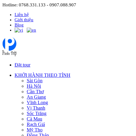
Hotline: 0768.331.133 - 0907.088.907
Liên hệ
Giới thiệu
Blog
Đặt tour
KHỞI HÀNH THEO TỈNH
Sài Gòn
Hà Nội
Cần Thơ
An Giang
Vĩnh Long
Vị Thanh
Sóc Trăng
Cà Mau
Rạch Giá
Mỹ Tho
Đồng Tháp