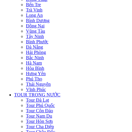
Bến Tre
Trà Vinh
Long An
Bình Dương
Đồng Nai
Vũng Tàu
Tây Ninh
Bình Phước
Đà Nẵng
Hải Phòng
Bắc Ninh
Hà Nam
Hòa Bình
Hưng Yên
Phú Thọ
Thái Nguyên
Vĩnh Phúc
TOUR TRONG NƯỚC
Tour Đà Lạt
Tour Phú Quốc
Tour Côn Đảo
Tour Nam Du
Tour Hòn Sơn
Tour Cha Diệp
Tour Châu Đốc