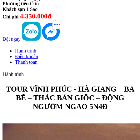
Phương tiện
Ô tô
Khách sạn
1 Sao
4.350.000đ
Chi phí
Đặt ngay
Hành trình
Điều khoản
Thanh toán
Hành trình
TOUR VĨNH PHÚC - HÀ GIANG – BA
BỂ – THÁC BẢN GIỐC – ĐỘNG
NGƯỜM NGAO 5N4Đ