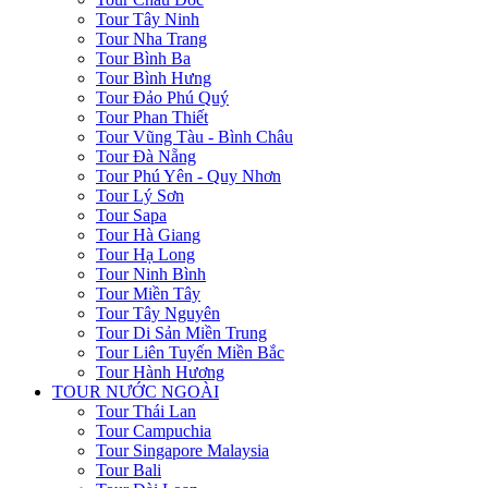
Tour Tây Ninh
Tour Nha Trang
Tour Bình Ba
Tour Bình Hưng
Tour Đảo Phú Quý
Tour Phan Thiết
Tour Vũng Tàu - Bình Châu
Tour Đà Nẵng
Tour Phú Yên - Quy Nhơn
Tour Lý Sơn
Tour Sapa
Tour Hà Giang
Tour Hạ Long
Tour Ninh Bình
Tour Miền Tây
Tour Tây Nguyên
Tour Di Sản Miền Trung
Tour Liên Tuyến Miền Bắc
Tour Hành Hương
TOUR NƯỚC NGOÀI
Tour Thái Lan
Tour Campuchia
Tour Singapore Malaysia
Tour Bali