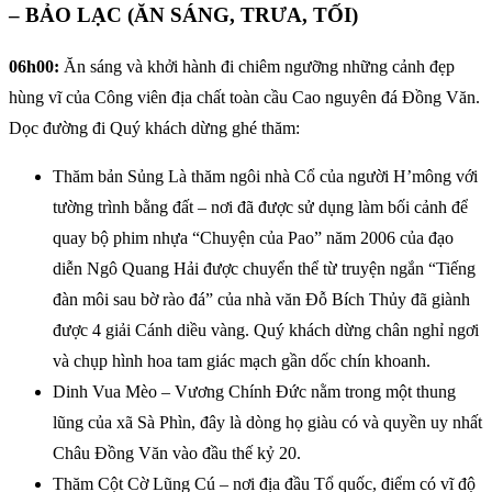
– BẢO LẠC (ĂN SÁNG, TRƯA, TỐI)
06h00:
Ăn sáng và khởi hành đi chiêm ngưỡng những cảnh đẹp
hùng vĩ của Công viên địa chất toàn cầu Cao nguyên đá Đồng Văn.
Dọc đường đi Quý khách dừng ghé thăm:
Thăm bản Sủng Là thăm ngôi nhà Cổ của người H’mông với
tường trình bằng đất – nơi đã được sử dụng làm bối cảnh để
quay bộ phim nhựa “Chuyện của Pao” năm 2006 của đạo
diễn Ngô Quang Hải được chuyển thể từ truyện ngắn “Tiếng
đàn môi sau bờ rào đá” của nhà văn Đỗ Bích Thủy đã giành
được 4 giải Cánh diều vàng. Quý khách dừng chân nghỉ ngơi
và chụp hình hoa tam giác mạch gần dốc chín khoanh.
Dinh Vua Mèo – Vương Chính Đức nằm trong một thung
lũng của xã Sà Phìn, đây là dòng họ giàu có và quyền uy nhất
Châu Đồng Văn vào đầu thế kỷ 20.
Thăm Cột Cờ Lũng Cú – nơi địa đầu Tổ quốc, điểm có vĩ độ