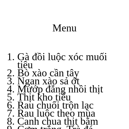
Menu
Gà đồi luộc xóc muối
tiêu
Bò xào cần tây
Ngan xào sả ớt
Mướp đắng nhồi thịt
Thịt kho tiêu
Rau chuối trộn lạc
Rau luộc theo mùa
Canh chua thịt bằm