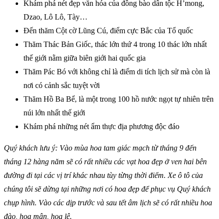
Khám phá nét đẹp văn hóa của đồng bào dân tộc H’mong,
Dzao, Lô Lô, Tày…
Đến thăm Cột cờ Lũng Cú, điểm cực Bắc của Tổ quốc
Thăm Thác Bản Giốc, thác lớn thứ 4 trong 10 thác lớn nhất
thế giới nằm giữa biên giới hai quốc gia
Thăm Pác Bó với không chỉ là điểm di tích lịch sử mà còn là
nơi có cảnh sắc tuyệt vời
Thăm Hồ Ba Bể, là một trong 100 hồ nước ngọt tự nhiên trên
núi lớn nhất thế giới
Khám phá những nét ẩm thực địa phương độc đáo
Quý khách lưu ý: Vào mùa hoa tam giác mạch từ tháng 9 đến
tháng 12 hàng năm sẽ có rất nhiều các vạt hoa đẹp ở ven hai bên
đường đi tại các vị trí khác nhau tùy từng thời điểm. Xe ô tô của
chúng tôi sẽ dừng tại những nơi có hoa đẹp để phục vụ Quý khách
chụp hình. Vào các dịp trước và sau tết âm lịch sẽ có rất nhiều hoa
đào, hoa mận, hoa lê.