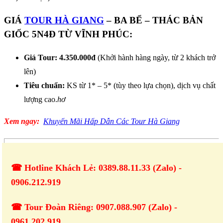
GIÁ
TOUR HÀ GIANG
– BA BỂ – THÁC BẢN
GIỐC 5N4Đ TỪ VĨNH PHÚC:
Giá Tour: 4.350.000đ
(Khởi hành hàng ngày, từ 2 khách trở
lên)
Tiêu chuẩn:
KS từ 1* – 5* (tùy theo lựa chọn), dịch vụ chất
lượng cao.
hơ
Xem ngay:
Khuyến Mãi Hấp Dẫn Các Tour Hà Giang
☎ Hotline Khách Lẻ: 0389.88.11.33 (Zalo) -
0906.212.919
☎ Tour Đoàn Riêng: 0907.088.907 (Zalo) -
0961.202.919