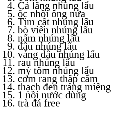
Cá lăng nhúng lẩu
ốc nhồi ống nứa
Tim cật nhúng lẩu
bò viên nhúng lẩu
nấm nhúng lẩu
đậu nhúng lẩu
váng đậu nhúng lẩu
rau nhúng lẩu
mỳ tôm nhúng lẩu
cơm rang thập cẩm
thạch đen tráng miệng
1 nồi nước dùng
trà đá free