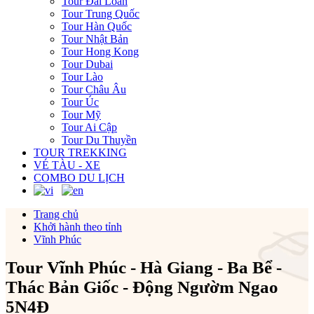
Tour Đài Loan
Tour Trung Quốc
Tour Hàn Quốc
Tour Nhật Bản
Tour Hong Kong
Tour Dubai
Tour Lào
Tour Châu Âu
Tour Úc
Tour Mỹ
Tour Ai Cập
Tour Du Thuyền
TOUR TREKKING
VÉ TÀU - XE
COMBO DU LỊCH
Trang chủ
Khởi hành theo tỉnh
Vĩnh Phúc
Tour Vĩnh Phúc - Hà Giang - Ba Bể -
Thác Bản Giốc - Động Ngườm Ngao
5N4Đ