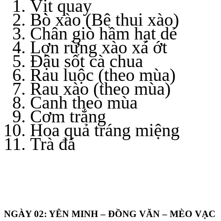
Vịt quay
Bò xào (Bê thui xào)
Chân giò hầm hạt dẻ
Lợn rừng xào xả ớt
Đậu sốt cà chua
Rau luộc (theo mùa)
Rau xào (theo mùa)
Canh theo mùa
Cơm trắng
Hoa quả tráng miệng
Trà đá
NGÀY 02: YÊN MINH – ĐỒNG VĂN – MÈO VẠC