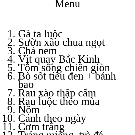
Menu
Gà ta luộc
Sườn xào chua ngọt
Chả nem
Vịt quay Bắc Kinh
Tôm sông chiên giòn
Bò sốt tiêu đen + bánh
bao
Rau xào thập cẩm
Rau luộc theo mùa
Nộm
Canh theo ngày
Cơm trắng
Tráng miệng, trà đá