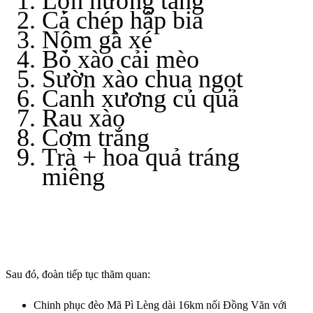
Lợn nướng tảng
Cá chép hấp bia
Nộm gà xé
Bò xào cải mèo
Sườn xào chua ngọt
Canh xương củ quả
Rau xào
Cơm trắng
Trà + hoa quả tráng
miêng
Sau đó, đoàn tiếp tục thăm quan:
Chinh phục đèo Mã Pì Lèng dài 16km nối Đồng Văn với