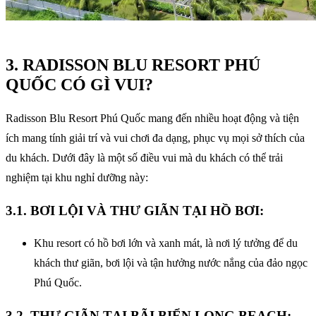
3. RADISSON BLU RESORT PHÚ
QUỐC CÓ GÌ VUI?
Radisson Blu Resort Phú Quốc mang đến nhiều hoạt động và tiện
ích mang tính giải trí và vui chơi đa dạng, phục vụ mọi sở thích của
du khách. Dưới đây là một số điều vui mà du khách có thể trải
nghiệm tại khu nghỉ dưỡng này:
3.1. BƠI LỘI VÀ THƯ GIÃN TẠI HỒ BƠI:
Khu resort có hồ bơi lớn và xanh mát, là nơi lý tưởng để du
khách thư giãn, bơi lội và tận hưởng nước nắng của đảo ngọc
Phú Quốc.
3.2. THƯ GIÃN TẠI BÃI BIỂN LONG BEACH: