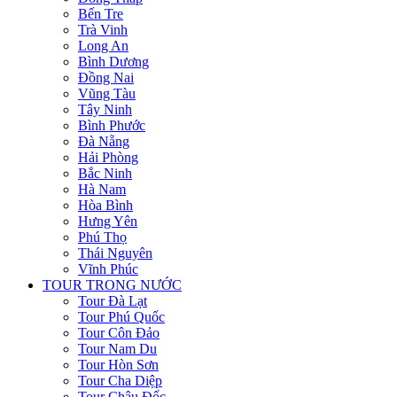
Bến Tre
Trà Vinh
Long An
Bình Dương
Đồng Nai
Vũng Tàu
Tây Ninh
Bình Phước
Đà Nẵng
Hải Phòng
Bắc Ninh
Hà Nam
Hòa Bình
Hưng Yên
Phú Thọ
Thái Nguyên
Vĩnh Phúc
TOUR TRONG NƯỚC
Tour Đà Lạt
Tour Phú Quốc
Tour Côn Đảo
Tour Nam Du
Tour Hòn Sơn
Tour Cha Diệp
Tour Châu Đốc