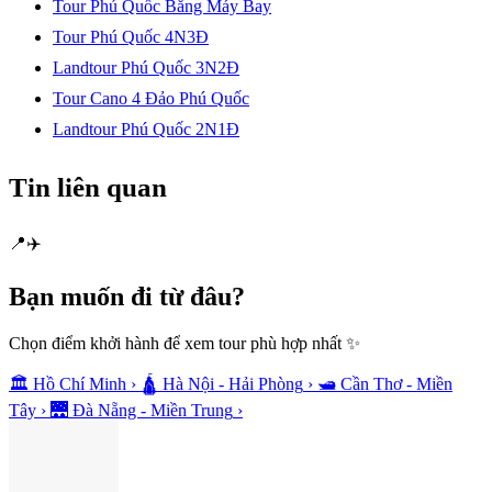
Tour Phú Quốc Bằng Máy Bay
Tour Phú Quốc 4N3Đ
Landtour Phú Quốc 3N2Đ
Tour Cano 4 Đảo Phú Quốc
Landtour Phú Quốc 2N1Đ
Tin liên quan
📍
✈️
Bạn muốn
đi từ đâu?
Chọn điểm khởi hành để xem tour phù hợp nhất ✨
🏛️
Hồ Chí Minh
›
🛕
Hà Nội - Hải Phòng
›
🛥️
Cần Thơ - Miền
Tây
›
🌉
Đà Nẵng - Miền Trung
›