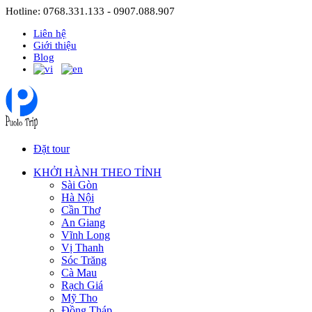
Hotline: 0768.331.133 - 0907.088.907
Liên hệ
Giới thiệu
Blog
Đặt tour
KHỞI HÀNH THEO TỈNH
Sài Gòn
Hà Nội
Cần Thơ
An Giang
Vĩnh Long
Vị Thanh
Sóc Trăng
Cà Mau
Rạch Giá
Mỹ Tho
Đồng Tháp