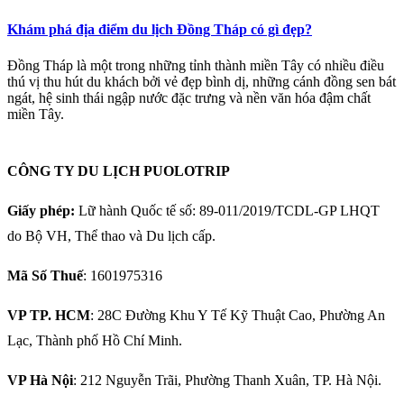
Khám phá địa điểm du lịch Đồng Tháp có gì đẹp?
Đồng Tháp là một trong những tỉnh thành miền Tây có nhiều điều
thú vị thu hút du khách bởi vẻ đẹp bình dị, những cánh đồng sen bát
ngát, hệ sinh thái ngập nước đặc trưng và nền văn hóa đậm chất
miền Tây.
CÔNG TY DU LỊCH PUOLOTRIP
Giấy phép:
Lữ hành Quốc tế số: 89-011/2019/TCDL-GP LHQT
do Bộ VH, Thể thao và Du lịch cấp.
Mã Số Thuế
: 1601975316
VP TP. HCM
: 28C Đường Khu Y Tế Kỹ Thuật Cao, Phường An
Lạc, Thành phố Hồ Chí Minh.
VP Hà Nội
: 212 Nguyễn Trãi, Phường Thanh Xuân, TP. Hà Nội.