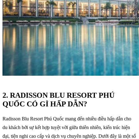
2. RADISSON BLU RESORT PHÚ
QUỐC CÓ GÌ HẤP DẪN?
Radisson Blu Resort Phú Quốc mang đến nhiều điều hấp dẫn cho
du khách bởi sự kết hợp tuyệt vời giữa thiên nhiên, kiến trúc hiện
đại, tiện nghi cao cấp và dịch vụ chuyên nghiệp. Dưới đây là một số