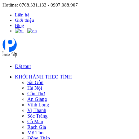
Hotline: 0768.331.133 - 0907.088.907
Liên hệ
Giới thiệu
Blog
Đặt tour
KHỞI HÀNH THEO TỈNH
Sài Gòn
Hà Nội
Cần Thơ
An Giang
Vĩnh Long
Vị Thanh
Sóc Trăng
Cà Mau
Rạch Giá
Mỹ Tho
Đồng Tháp