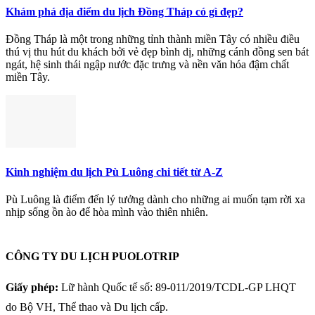
Khám phá địa điểm du lịch Đồng Tháp có gì đẹp?
Đồng Tháp là một trong những tỉnh thành miền Tây có nhiều điều
thú vị thu hút du khách bởi vẻ đẹp bình dị, những cánh đồng sen bát
ngát, hệ sinh thái ngập nước đặc trưng và nền văn hóa đậm chất
miền Tây.
Kinh nghiệm du lịch Pù Luông chi tiết từ A-Z
Pù Luông là điểm đến lý tưởng dành cho những ai muốn tạm rời xa
nhịp sống ồn ào để hòa mình vào thiên nhiên.
CÔNG TY DU LỊCH PUOLOTRIP
Giấy phép:
Lữ hành Quốc tế số: 89-011/2019/TCDL-GP LHQT
do Bộ VH, Thể thao và Du lịch cấp.