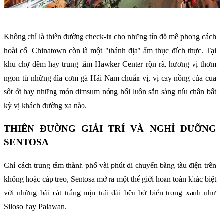
Không chỉ là thiên đường check-in cho những tín đồ mê phong cách
hoài cổ, Chinatown còn là một "thánh địa" ẩm thực đích thực. Tại
khu chợ đêm hay trung tâm Hawker Center rộn rã, hương vị thơm
ngon từ những đĩa cơm gà Hải Nam chuẩn vị, vị cay nồng của cua
sốt ớt hay những món dimsum nóng hổi luôn sẵn sàng níu chân bất
kỳ vị khách đường xa nào.
THIÊN ĐƯỜNG GIẢI TRÍ VÀ NGHỈ DƯỠNG
SENTOSA
Chỉ cách trung tâm thành phố vài phút di chuyển bằng tàu điện trên
không hoặc cáp treo, Sentosa mở ra một thế giới hoàn toàn khác biệt
với những bãi cát trắng mịn trải dài bên bờ biển trong xanh như
Siloso hay Palawan.