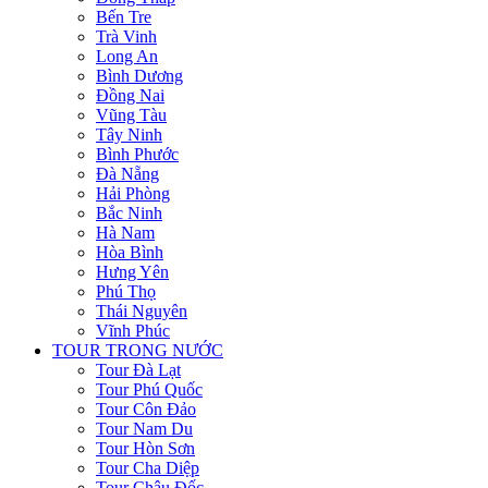
Bến Tre
Trà Vinh
Long An
Bình Dương
Đồng Nai
Vũng Tàu
Tây Ninh
Bình Phước
Đà Nẵng
Hải Phòng
Bắc Ninh
Hà Nam
Hòa Bình
Hưng Yên
Phú Thọ
Thái Nguyên
Vĩnh Phúc
TOUR TRONG NƯỚC
Tour Đà Lạt
Tour Phú Quốc
Tour Côn Đảo
Tour Nam Du
Tour Hòn Sơn
Tour Cha Diệp
Tour Châu Đốc