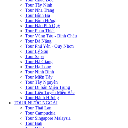
Tour Tây Ninh
Tour Nha Trang
Tour Bình Ba
Tour Bình Hưng
Tour Đảo Phú Quý
Tour Phan Thiết
Tour Vũng Tàu - Bình Châu
Tour Đà Nẵng
Tour Phú Yên - Quy Nhơn
Tour Lý Sơn
Tour Sapa
Tour Hà Giang
Tour Hạ Long
Tour Ninh Bình
Tour Miền Tây
Tour Tây Nguyên
Tour Di Sản Miền Trung
Tour Liên Tuyến Miền Bắc
Tour Hành Hương
TOUR NƯỚC NGOÀI
Tour Thái Lan
Tour Campuchia
Tour Singapore Malaysia
Tour Bali