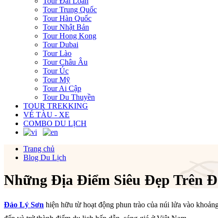
Tour Đài Loan
Tour Trung Quốc
Tour Hàn Quốc
Tour Nhật Bản
Tour Hong Kong
Tour Dubai
Tour Lào
Tour Châu Âu
Tour Úc
Tour Mỹ
Tour Ai Cập
Tour Du Thuyền
TOUR TREKKING
VÉ TÀU - XE
COMBO DU LỊCH
Trang chủ
Blog Du Lịch
Những Địa Điểm Siêu Đẹp Trên Đ
Đảo Lý Sơn
hiện hữu từ hoạt động phun trào của núi lửa vào khoảng 