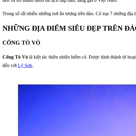
đến và trở thành điểm du lịch hấp dẫn, sáng giá ở Việt Nam.
Trong số rất nhiều những nơi ấn tượng trên đảo. Có top 7 những địa 
NHỮNG ĐỊA ĐIỂM SIÊU ĐẸP TRÊN ĐẢ
CỔNG TÒ VÒ
Cổng Tò Vò
là kiệt tác thiên nhiên hiếm có. Được hình thành từ ho
đến với
Lý Sơn
.