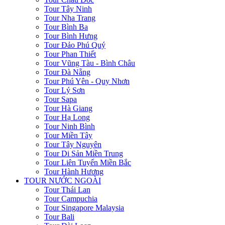
Tour Tây Ninh
Tour Nha Trang
Tour Bình Ba
Tour Bình Hưng
Tour Đảo Phú Quý
Tour Phan Thiết
Tour Vũng Tàu - Bình Châu
Tour Đà Nẵng
Tour Phú Yên - Quy Nhơn
Tour Lý Sơn
Tour Sapa
Tour Hà Giang
Tour Hạ Long
Tour Ninh Bình
Tour Miền Tây
Tour Tây Nguyên
Tour Di Sản Miền Trung
Tour Liên Tuyến Miền Bắc
Tour Hành Hương
TOUR NƯỚC NGOÀI
Tour Thái Lan
Tour Campuchia
Tour Singapore Malaysia
Tour Bali