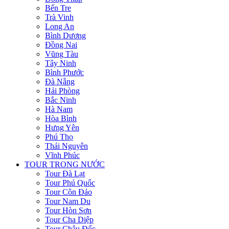
Bến Tre
Trà Vinh
Long An
Bình Dương
Đồng Nai
Vũng Tàu
Tây Ninh
Bình Phước
Đà Nẵng
Hải Phòng
Bắc Ninh
Hà Nam
Hòa Bình
Hưng Yên
Phú Thọ
Thái Nguyên
Vĩnh Phúc
TOUR TRONG NƯỚC
Tour Đà Lạt
Tour Phú Quốc
Tour Côn Đảo
Tour Nam Du
Tour Hòn Sơn
Tour Cha Diệp
Tour Châu Đốc