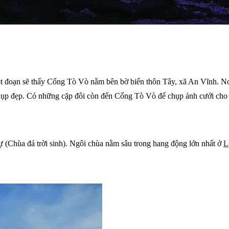
ột đoạn sẽ thấy Cổng Tò Vò nằm bên bờ biển thôn Tây, xã An Vĩnh. Nơ
hụp đẹp. Có những cặp đôi còn đến Cổng Tò Vò để chụp ảnh cưới cho 
 (Chùa đá trời sinh). Ngôi chùa nằm sâu trong hang động lớn nhất ở
L