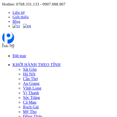
Hotline: 0768.331.133 - 0907.088.907
Liên hệ
Giới thiệu
Blog
Đặt tour
KHỞI HÀNH THEO TỈNH
Sài Gòn
Hà Nội
Cần Thơ
An Giang
Vĩnh Long
Vị Thanh
Sóc Trăng
Cà Mau
Rạch Giá
Mỹ Tho
Đồng Tháp