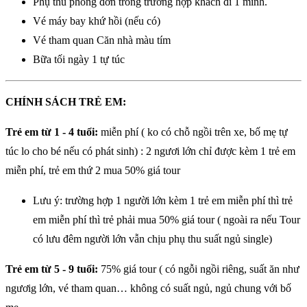
Phụ thu phòng đơn trong trường hợp khách đi 1 mình.
Vé máy bay khứ hồi (nếu có)
Vé tham quan Căn nhà màu tím
Bữa tối ngày 1 tự túc
CHÍNH SÁCH TRẺ EM:
Trẻ em từ 1 - 4 tuổi:
miễn phí ( ko có chỗ ngồi trên xe, bố mẹ tự
túc lo cho bé nếu có phát sinh) : 2 ngươi lớn chỉ được kèm 1 trẻ em
miễn phí, trẻ em thứ 2 mua 50% giá tour
Lưu ý: trường hợp 1 người lớn kèm 1 trẻ em miễn phí thì trẻ
em miễn phí thì trẻ phải mua 50% giá tour ( ngoài ra nếu Tour
có lưu đêm người lớn vẫn chịu phụ thu suất ngủ single)
Trẻ em từ 5 - 9 tuổi:
75% giá tour ( có ngỗi ngồi riêng, suất ăn như
ngươig lớn, vé tham quan… không có suất ngủ, ngủ chung với bố