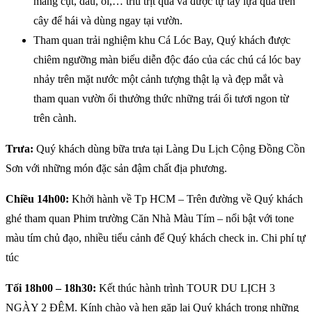
măng cụt, dâu, ổi,… trĩu trịt quả và được tự tay lựa quả trên
cây để hái và dùng ngay tại vườn.
Tham quan trải nghiệm khu Cá Lóc Bay, Quý khách được
chiêm ngưỡng màn biểu diễn độc đáo của các chú cá lóc bay
nhảy trên mặt nước một cảnh tượng thật lạ và đẹp mắt và
tham quan vườn ổi thưởng thức những trái ổi tươi ngon từ
trên cành.
Trưa:
Quý khách dùng bữa trưa tại Làng Du Lịch Cộng Đồng Cồn
Sơn với những món đặc sản đậm chất địa phương.
Chiều 14h00:
Khởi hành về Tp HCM – Trên đường về Quý khách
ghé tham quan Phim trường Căn Nhà Màu Tím – nổi bật với tone
màu tím chủ đạo, nhiều tiểu cảnh để Quý khách check in. Chi phí tự
túc
Tối 18h00 – 18h30:
Kết thúc hành trình TOUR DU LỊCH 3
NGÀY 2 ĐÊM. Kính chào và hẹn gặp lại Quý khách trong những