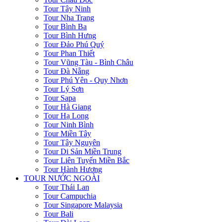
Tour Tây Ninh
Tour Nha Trang
Tour Bình Ba
Tour Bình Hưng
Tour Đảo Phú Quý
Tour Phan Thiết
Tour Vũng Tàu - Bình Châu
Tour Đà Nẵng
Tour Phú Yên - Quy Nhơn
Tour Lý Sơn
Tour Sapa
Tour Hà Giang
Tour Hạ Long
Tour Ninh Bình
Tour Miền Tây
Tour Tây Nguyên
Tour Di Sản Miền Trung
Tour Liên Tuyến Miền Bắc
Tour Hành Hương
TOUR NƯỚC NGOÀI
Tour Thái Lan
Tour Campuchia
Tour Singapore Malaysia
Tour Bali