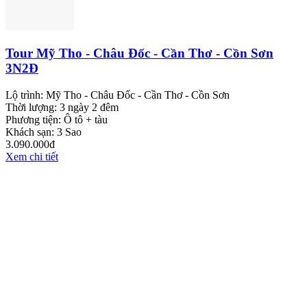
Tour Mỹ Tho - Châu Đốc - Cần Thơ - Cồn Sơn
3N2Đ
Lộ trình:
Mỹ Tho - Châu Đốc - Cần Thơ - Cồn Sơn
Thời lượng:
3 ngày 2 đêm
Phương tiện:
Ô tô + tàu
Khách sạn:
3 Sao
3.090.000đ
Xem chi tiết