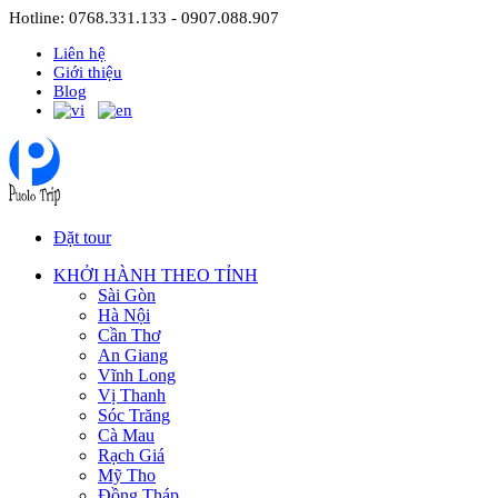
Hotline: 0768.331.133 - 0907.088.907
Liên hệ
Giới thiệu
Blog
Đặt tour
KHỞI HÀNH THEO TỈNH
Sài Gòn
Hà Nội
Cần Thơ
An Giang
Vĩnh Long
Vị Thanh
Sóc Trăng
Cà Mau
Rạch Giá
Mỹ Tho
Đồng Tháp