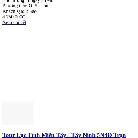
Thời lượng:
4 ngày 3 đêm
Phương tiện:
Ô tô + tàu
Khách sạn:
2 Sao
4.750.000đ
Xem chi tiết
Tour Lục Tỉnh Miền Tây - Tây Ninh 5N4Đ Trọn