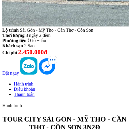
Lộ trình
Sài Gòn - Mỹ Tho - Cần Thơ - Cồn Sơn
Thời lượng
3 ngày 2 đêm
Phương tiện
Ô tô + tàu
Khách sạn
2 Sao
2.450.000đ
Chi phí
Đặt ngay
Hành trình
Điều khoản
Thanh toán
Hành trình
TOUR CITY SÀI GÒN - MỸ THO - CẦN
THƠ - CỒN SƠN 3N2Đ