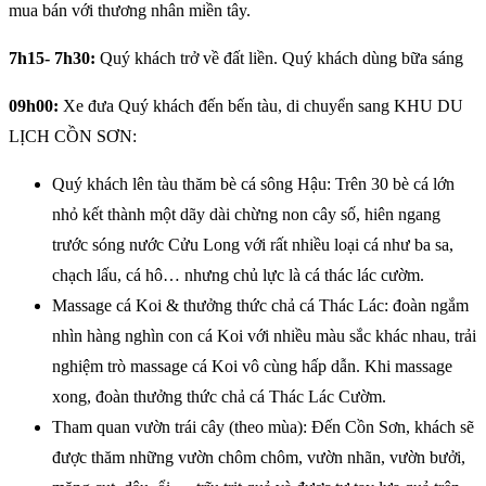
mua bán với thương nhân miền tây.
7h15- 7h30:
Quý khách trở về đất liền. Quý khách dùng bữa sáng
09h00:
Xe đưa Quý khách đến bến tàu, di chuyển sang KHU DU
LỊCH CỒN SƠN:
Quý khách lên tàu thăm bè cá sông Hậu: Trên 30 bè cá lớn
nhỏ kết thành một dãy dài chừng non cây số, hiên ngang
trước sóng nước Cửu Long với rất nhiều loại cá như ba sa,
chạch lấu, cá hô… nhưng chủ lực là cá thác lác cườm.
Massage cá Koi & thưởng thức chả cá Thác Lác: đoàn ngắm
nhìn hàng nghìn con cá Koi với nhiều màu sắc khác nhau, trải
nghiệm trò massage cá Koi vô cùng hấp dẫn. Khi massage
xong, đoàn thưởng thức chả cá Thác Lác Cườm.
Tham quan vườn trái cây (theo mùa): Đến Cồn Sơn, khách sẽ
được thăm những vườn chôm chôm, vườn nhãn, vườn bưởi,