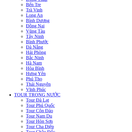
Bến Tre
Trà Vinh
Long An
Bình Dương
Đồng Nai
Vũng Tàu
Tây Ninh
Bình Phước
Đà Nẵng
Hải Phòng
Bắc Ninh
Hà Nam
Hòa Bình
Hưng Yên
Phú Thọ
Thái Nguyên
Vĩnh Phúc
TOUR TRONG NƯỚC
Tour Đà Lạt
Tour Phú Quốc
Tour Côn Đảo
Tour Nam Du
Tour Hòn Sơn
Tour Cha Diệp
Tour Châu Đốc