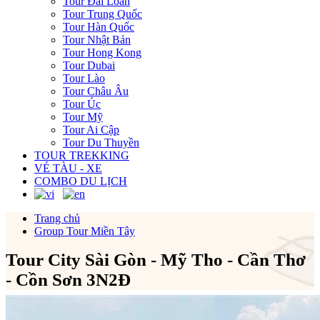
Tour Đài Loan
Tour Trung Quốc
Tour Hàn Quốc
Tour Nhật Bản
Tour Hong Kong
Tour Dubai
Tour Lào
Tour Châu Âu
Tour Úc
Tour Mỹ
Tour Ai Cập
Tour Du Thuyền
TOUR TREKKING
VÉ TÀU - XE
COMBO DU LỊCH
Trang chủ
Group Tour Miền Tây
Tour City Sài Gòn - Mỹ Tho - Cần Thơ
- Cồn Sơn 3N2Đ