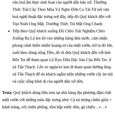
văn hoá ẩm thực sinh hoạt của người dân bản xứ, Thưởng
Thức Trái Cây Theo Mùa Và Nghe Đờn Ca Tài Tử nét văn
hoá nghệ thuật đặc trưng nơi đây, tiếp đó Quý khách đến với
Trại Nuôi Ong Mật, Thưởng Thức Trà Mật Ong Chanh
Tiếp theo Quý khách xuống Đò Chèo Trải Nghiệm Chèo
Xuồng Ba Lá len lỏi vào những hàng dừa nước, cảm nhận
phong cảnh thiên nhiên hoang sơ của miệt vườn, trở ra đò lớn,
xuôi theo dòng sông Tiền, đò sẽ đưa Quý khách đến với tỉnh
Bến Tre để tham quan Lò Kẹo Dừa Đặc Sản Của Bến Tre, ở
xã Tân Thạch. Lên xe ngựa/xe lam đi tham quan đường làng
xã Tân Thạch để du khách ngắm nhìn những vườn cây ăn trái
và cuộc sống bình dị của người dân xứ dừa.
Trưa:
Quý khách dùng bữa trưa tại nhà hàng địa phương đậm chất
miệt vườn với những món đặc trưng như: Cá tai tượng chiên giòn +
bánh tráng, xôi chiên phồng, tôm hấp nước dừa, gà chiên…v…v