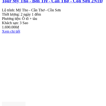
Tour Mỹ Tho - Bến Tre - Cần Thơ - Cồn Sơn 2N1Đ
Lộ trình:
Mỹ Tho - Cần Thơ - Cồn Sơn
Thời lượng:
2 ngày 1 đêm
Phương tiện:
Ô tô + tàu
Khách sạn:
3 Sao
1.690.000đ
Xem chi tiết