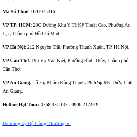
Mã Số Thuế
: 1601975316
VP TP. HCM
: 28C Đường Khu Y Tế Kỹ Thuật Cao, Phường An
Lạc, Thành phố Hồ Chí Minh.
VP Hà Nội
: 212 Nguyễn Trãi, Phường Thanh Xuân, TP. Hà Nội.
VP Cần Thơ
: 195 Võ Văn Kiệt, Phường Bình Thủy, Thành phố
Cần Thơ.
VP An Giang
: Tổ 35, Khóm Đông Thạnh, Phường Mỹ Thới, Tỉnh
An Giang.
Hotline Đặt Tour:
0768.331.133 - 0906.212.919
Đã đăng ký Bộ Công Thương ►