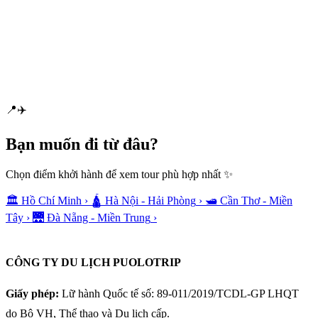
📍
✈️
Bạn muốn
đi từ đâu?
Chọn điểm khởi hành để xem tour phù hợp nhất ✨
🏛️
Hồ Chí Minh
›
🛕
Hà Nội - Hải Phòng
›
🛥️
Cần Thơ - Miền
Tây
›
🌉
Đà Nẵng - Miền Trung
›
CÔNG TY DU LỊCH PUOLOTRIP
Giấy phép:
Lữ hành Quốc tế số: 89-011/2019/TCDL-GP LHQT
do Bộ VH, Thể thao và Du lịch cấp.