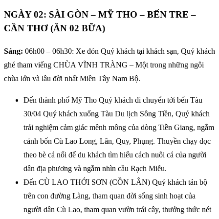
NGÀY 02: SÀI GÒN – MỸ THO – BẾN TRE –
CẦN THƠ (ĂN 02 BỮA)
Sáng:
06h00 – 06h30: Xe đón Quý khách tại khách sạn, Quý khách
ghé tham viếng CHÙA VĨNH TRÀNG – Một trong những ngôi
chùa lớn và lâu đời nhất Miền Tây Nam Bộ.
Đến thành phố Mỹ Tho Quý khách di chuyển tới bến Tàu
30/04 Quý khách xuống Tàu Du lịch Sông Tiền, Quý khách
trải nghiệm cảm giác mênh mông của dòng Tiền Giang, ngắm
cảnh bốn Cù Lao Long, Lân, Quy, Phụng. Thuyền chạy dọc
theo bè cá nổi để du khách tìm hiểu cách nuôi cá của người
dân địa phương và ngắm nhìn cầu Rạch Miễu.
Đến CÙ LAO THỚI SƠN (CỒN LÂN) Quý khách tản bộ
trên con đường Làng, tham quan đời sống sinh hoạt của
người dân Cù Lao, tham quan vườn trái cây, thưởng thức nét