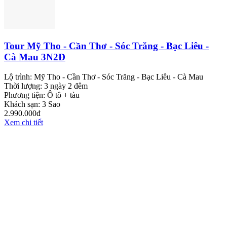
Tour Mỹ Tho - Cần Thơ - Sóc Trăng - Bạc Liêu -
Cà Mau 3N2Đ
Lộ trình:
Mỹ Tho - Cần Thơ - Sóc Trăng - Bạc Liêu - Cà Mau
Thời lượng:
3 ngày 2 đêm
Phương tiện:
Ô tô + tàu
Khách sạn:
3 Sao
2.990.000đ
Xem chi tiết