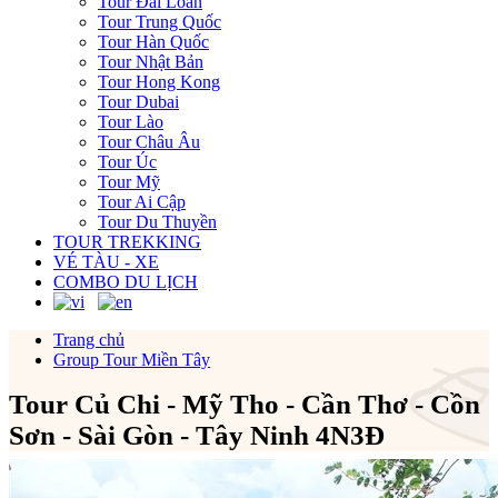
Tour Đài Loan
Tour Trung Quốc
Tour Hàn Quốc
Tour Nhật Bản
Tour Hong Kong
Tour Dubai
Tour Lào
Tour Châu Âu
Tour Úc
Tour Mỹ
Tour Ai Cập
Tour Du Thuyền
TOUR TREKKING
VÉ TÀU - XE
COMBO DU LỊCH
Trang chủ
Group Tour Miền Tây
Tour Củ Chi - Mỹ Tho - Cần Thơ - Cồn
Sơn - Sài Gòn - Tây Ninh 4N3Đ