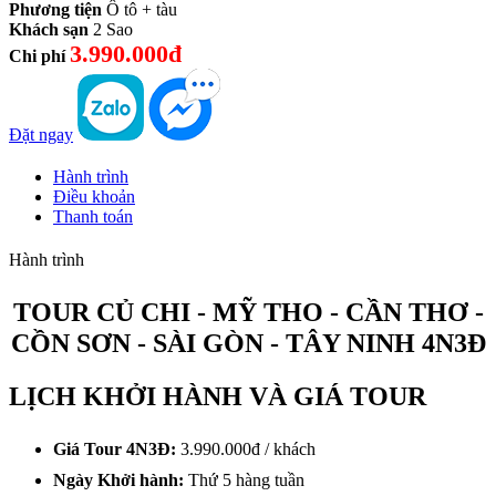
Phương tiện
Ô tô + tàu
Khách sạn
2 Sao
3.990.000đ
Chi phí
Đặt ngay
Hành trình
Điều khoản
Thanh toán
Hành trình
TOUR CỦ CHI - MỸ THO - CẦN THƠ -
CỒN SƠN - SÀI GÒN - TÂY NINH 4N3Đ
LỊCH KHỞI HÀNH VÀ GIÁ TOUR
Giá Tour 4N3Đ:
3.990.000đ / khách
Ngày Khởi hành:
Thứ 5 hàng tuần