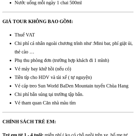
Nước uống mỗi ngày 1 chai 500ml
GIÁ TOUR KHÔNG BAO GỒM:
Thuế VAT
Chi phí cá nhân ngoài chương trình như :Mini bar, phí giặt ủi,
thẻ cào …
Phụ thu phòng đơn (trường hợp khách đi 1 mình)
Vé máy bay khứ hồi (nếu có)
Tiền típ cho HDV và tài xế ( tự nguyện)
Vé cáp treo Sun World BaDen Mountain tuyến Chùa Hang
Chi phí bắn súng tại trường tập bắn.
Vé tham quan Căn nhà màu tím
CHÍNH SÁCH TRẺ EM:
Trẻ em từ 1 - 4 tuổi:
miễn phí ( ko có chỗ ngồi trên xe, bố mẹ tự