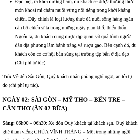
Đặc biệt, ra khỏi đường hầm, du khách sẽ được thưởng thức
món khoai mì chấm muối vừng nổi tiếng trong khời kháng
chiến. Đây chính là loại lương thực đã nuôi sống hàng ngàn
cán bộ chiến sĩ ta trong những ngày gian khổ, thiếu thốn.
Ngoài ra, du khách cũng được dịp quan sát quá trình người
dân địa phương làm bánh tráng và rượu gạo. Bên cạnh đó, du
khách còn có cơ hội bắn súng tại trường tập bắn ở địa đạo
(Chi phí tự túc).
Tối:
Về đến Sài Gòn, Quý khách nhận phòng nghỉ ngơi, ăn tối tự
do (chi phí tự túc).
NGÀY 02: SÀI GÒN – MỸ THO – BẾN TRE –
CẦN THƠ (ĂN 02 BỮA)
Sáng:
06h00 – 06h30: Xe đón Quý khách tại khách sạn, Quý khách
ghé tham viếng CHÙA VĨNH TRÀNG – Một trong những ngồi