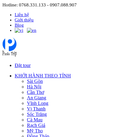
Hotline: 0768.331.133 - 0907.088.907
Liên hệ
Giới thiệu
Blog
Đặt tour
KHỞI HÀNH THEO TỈNH
Sài Gòn
Hà Nội
Cần Thơ
An Giang
Vĩnh Long
Vị Thanh
Sóc Trăng
Cà Mau
Rạch Giá
Mỹ Tho
Đồng Tháp