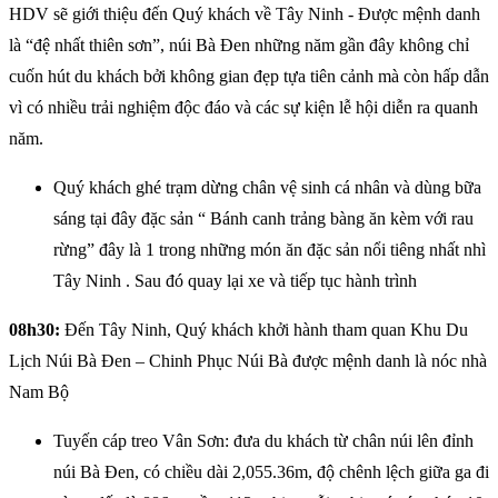
HDV sẽ giới thiệu đến Quý khách về Tây Ninh - Được mệnh danh
là “đệ nhất thiên sơn”, núi Bà Đen những năm gần đây không chỉ
cuốn hút du khách bởi không gian đẹp tựa tiên cảnh mà còn hấp dẫn
vì có nhiều trải nghiệm độc đáo và các sự kiện lễ hội diễn ra quanh
năm.
Quý khách ghé trạm dừng chân vệ sinh cá nhân và dùng bữa
sáng tại đây đặc sản “ Bánh canh trảng bàng ăn kèm với rau
rừng” đây là 1 trong những món ăn đặc sản nổi tiêng nhất nhì
Tây Ninh . Sau đó quay lại xe và tiếp tục hành trình
08h30:
Đến Tây Ninh, Quý khách khởi hành tham quan Khu Du
Lịch Núi Bà Đen – Chinh Phục Núi Bà được mệnh danh là nóc nhà
Nam Bộ
Tuyến cáp treo Vân Sơn: đưa du khách từ chân núi lên đỉnh
núi Bà Đen, có chiều dài 2,055.36m, độ chênh lệch giữa ga đi