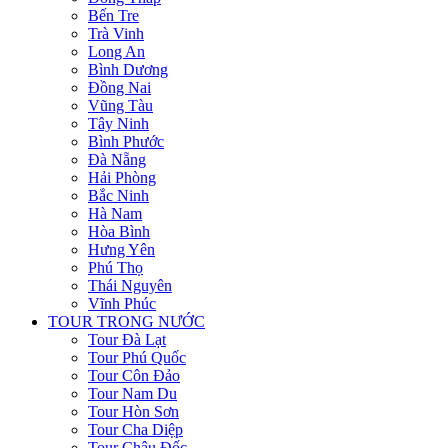
Bến Tre
Trà Vinh
Long An
Bình Dương
Đồng Nai
Vũng Tàu
Tây Ninh
Bình Phước
Đà Nẵng
Hải Phòng
Bắc Ninh
Hà Nam
Hòa Bình
Hưng Yên
Phú Thọ
Thái Nguyên
Vĩnh Phúc
TOUR TRONG NƯỚC
Tour Đà Lạt
Tour Phú Quốc
Tour Côn Đảo
Tour Nam Du
Tour Hòn Sơn
Tour Cha Diệp
Tour Châu Đốc