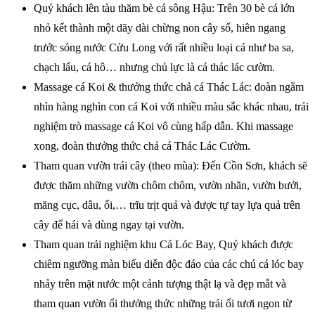
Quý khách lên tàu thăm bè cá sông Hậu: Trên 30 bè cá lớn
nhỏ kết thành một dãy dài chừng non cây số, hiên ngang
trước sóng nước Cửu Long với rất nhiều loại cá như ba sa,
chạch lấu, cá hô… nhưng chủ lực là cá thác lác cườm.
Massage cá Koi & thưởng thức chả cá Thác Lác: đoàn ngắm
nhìn hàng nghìn con cá Koi với nhiều màu sắc khác nhau, trải
nghiệm trò massage cá Koi vô cùng hấp dẫn. Khi massage
xong, đoàn thưởng thức chả cá Thác Lác Cườm.
Tham quan vườn trái cây (theo mùa): Đến Cồn Sơn, khách sẽ
được thăm những vườn chôm chôm, vườn nhãn, vườn bưởi,
măng cục, dâu, ổi,… trĩu trịt quả và được tự tay lựa quả trên
cây để hái và dùng ngay tại vườn.
Tham quan trải nghiệm khu Cá Lóc Bay, Quý khách được
chiêm ngưỡng màn biểu diễn độc đáo của các chú cá lóc bay
nhảy trên mặt nước một cảnh tượng thật lạ và đẹp mắt và
tham quan vườn ổi thưởng thức những trái ổi tươi ngon từ