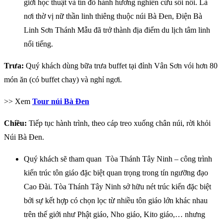
giới học thuật và tín đồ hành hương nghiên cứu sôi nổi. Là
nơi thờ vị nữ thần linh thiêng thuộc núi Bà Đen, Điện Bà
Linh Sơn Thánh Mẫu đã trở thành địa điểm du lịch tâm linh
nổi tiếng.
Trưa:
Quý khách dùng bữa trưa buffet tại đỉnh Vân Sơn vói hơn 80
món ăn (có buffet chay) và nghỉ ngơi.
>> Xem
Tour núi Bà Đen
Chiều:
Tiếp tục hành trình, theo cáp treo xuống chân núi, rời khỏi
Núi Bà Đen.
Quý khách sẽ tham quan Tòa Thánh Tây Ninh – công trình
kiến trúc tôn giáo đặc biệt quan trọng trong tín ngưỡng đạo
Cao Đài. Tòa Thánh Tây Ninh sở hữu nét trúc kiến đặc biệt
bởi sự kết hợp có chọn lọc từ nhiều tôn giáo lớn khác nhau
trên thế giới như Phật giáo, Nho giáo, Kito giáo,… nhưng