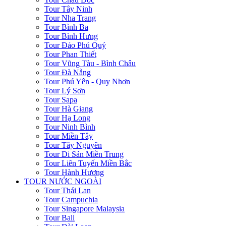
Tour Tây Ninh
Tour Nha Trang
Tour Bình Ba
Tour Bình Hưng
Tour Đảo Phú Quý
Tour Phan Thiết
Tour Vũng Tàu - Bình Châu
Tour Đà Nẵng
Tour Phú Yên - Quy Nhơn
Tour Lý Sơn
Tour Sapa
Tour Hà Giang
Tour Hạ Long
Tour Ninh Bình
Tour Miền Tây
Tour Tây Nguyên
Tour Di Sản Miền Trung
Tour Liên Tuyến Miền Bắc
Tour Hành Hương
TOUR NƯỚC NGOÀI
Tour Thái Lan
Tour Campuchia
Tour Singapore Malaysia
Tour Bali