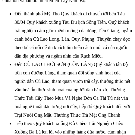
chùa lớn và lâu đời nhất Miền Tây Nam Bộ.
Đến thành phố Mỹ Tho Quý khách di chuyển tới bên Tàu
30/04 Quý khách xuống Tàu Du lịch Sông Tiền, Quý khách
trải nghiệm cảm giác mênh mông của dòng Tiền Giang, ngắm
cảnh bốn Cù Lao Long, Lân, Quy, Phụng. Thuyền chạy dọc
theo bè cá nổi để du khách tìm hiểu cách nuôi cá của người
dân địa phương và ngắm nhìn cầu Rạch Miễu.
Đến CÙ LAO THỚI SƠN (CỒN LÂN) Quý khách tản bộ
trên con đường Làng, tham quan đời sống sinh hoạt của
người dân Cù Lao, tham quan vườn trái cây, thưởng thức nét
văn hoá ẩm thực sinh hoạt của người dân bản xứ, Thưởng
Thức Trái Cây Theo Mùa Và Nghe Đờn Ca Tài Tử nét văn
hoá nghệ thuật đặc trưng nơi đây, tiếp đó Quý khách đến với
Trại Nuôi Ong Mật, Thưởng Thức Trà Mật Ong Chanh
Tiếp theo Quý khách xuống Đò Chèo Trải Nghiệm Chèo
Xuồng Ba Lá len lỏi vào những hàng dừa nước, cảm nhận