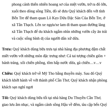
phong cảnh thiên nhiên hoang sơ của miệt vườn, trở ra đò lớn,
xuôi theo dòng sông Tiền, đò sẽ đưa Quý khách đến với tỉnh
Bến Tre để tham quan Lò Kẹo Dừa Đặc Sản Của Bến Tre, ở
xã Tân Thạch. Lên xe ngựa/xe lam đi tham quan đường làng
xã Tân Thạch để du khách ngắm nhìn những vườn cây ăn trái
và cuộc sống bình dị của người dân xứ dừa.
Trưa:
Quý khách dùng bữa trưa tại nhà hàng địa phương đậm chất
miêt vườn với những món đặc trưng như: Cá tai tượng chiên giòn +
bánh tráng, xôi chiên phồng, tôm hấp nước dừa, gà chiên…v…v
Chiều:
Quý khách trở về Mỹ Tho bằng thuyền máy. Sau đó Quý
khách khởi hành về với thành phố Cần Thơ, Quý khách nhận phòng
khách sạn nghỉ ngơi
Tối:
Quý khách dùng bữa tối tại nhà hàng Du Thuyền Cần Thơ,
giao lưu âm nhạc, và ngắm cảnh sông Hậu về đêm, tàu cập bến Quý