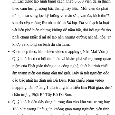
Di Lặc được tạo hình bằng cách ghép 6.688 viên đá sa thạch
theo cảm hứng ruộng bậc thang Tây Bắc. Mỗi viên đá phải
trải qua sự sàng lọc kỹ lưỡng về màu sắc, vân đá, kích thước,
sau đó xếp chồng lên nhau thành 54 lớp. Đá sa thạch là loại
vật liệu phổ biến nhưng không dễ nắm bắt, đòi hỏi người thợ
phải chạm khắc tỉ mỉ để tạo nên những đường nét hài hòa, ăn
khớp và không sai lệch dù chỉ 1cm.
Điểm tiếp theo, khu chiếu video mapping ( Nhà Mái Vòm)
Quý khách có cơ hội tìm hiểu và khám phá vũ trụ trong quan
niệm của Phật giáo thông qua công nghệ, thiết bị trình chiếu,
âm thanh hiện đại hàng đầu thế giới. Đây là trải nghiệm độc
đáo bậc nhất tại đỉnh núi Bà Đen. Khu chiếu phim video
mapping nằm ở tầng 1 của trung tâm triển lãm Phật giáo, dưới
chân tượng Phật Bà Tây Bổ Đà Sơn.
Quý khách đến đây được hướng dẫn vào khu vực trưng bày
163 bức tượng Phật giữa không gian trang nghiêm, yên tĩnh.