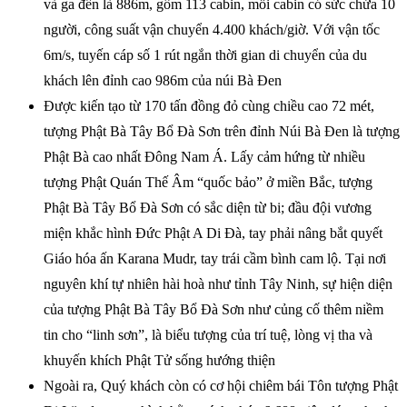
và ga đến là 886m, gồm 113 cabin, mỗi cabin có sức chứa 10
người, công suất vận chuyển 4.400 khách/giờ. Với vận tốc
6m/s, tuyến cáp số 1 rút ngắn thời gian di chuyển của du
khách lên đỉnh cao 986m của núi Bà Đen
Được kiến tạo từ 170 tấn đồng đỏ cùng chiều cao 72 mét,
tượng Phật Bà Tây Bổ Đà Sơn trên đỉnh Núi Bà Đen là tượng
Phật Bà cao nhất Đông Nam Á. Lấy cảm hứng từ nhiều
tượng Phật Quán Thế Âm “quốc bảo” ở miền Bắc, tượng
Phật Bà Tây Bổ Đà Sơn có sắc diện từ bi; đầu đội vương
miện khắc hình Đức Phật A Di Đà, tay phải nâng bắt quyết
Giáo hóa ấn Karana Mudr, tay trái cầm bình cam lộ. Tại nơi
nguyên khí tự nhiên hài hoà như tỉnh Tây Ninh, sự hiện diện
của tượng Phật Bà Tây Bổ Đà Sơn như củng cố thêm niềm
tin cho “linh sơn”, là biểu tượng của trí tuệ, lòng vị tha và
khuyến khích Phật Tử sống hướng thiện
Ngoài ra, Quý khách còn có cơ hội chiêm bái Tôn tượng Phật