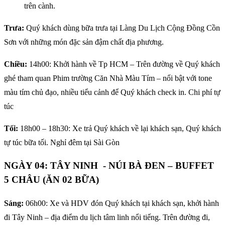
trên cành.
Trưa:
Quý khách dùng bữa trưa tại Làng Du Lịch Cộng Đồng Cồn
Sơn với những món đặc sản đậm chất địa phương.
Chiều:
14h00: Khởi hành về Tp HCM – Trên đường về Quý khách
ghé tham quan Phim trường Căn Nhà Màu Tím – nổi bật với tone
màu tím chủ đạo, nhiều tiểu cảnh để Quý khách check in. Chi phí tự
túc
Tối:
18h00 – 18h30: Xe trả Quý khách về lại khách sạn, Quý khách
tự túc bữa tối. Nghỉ đêm tại Sài Gòn
NGÀY 04: TÂY NINH - NÚI BÀ ĐEN – BUFFET
5 CHÂU (ĂN 02 BỮA)
Sáng:
06h00: Xe và HDV đón Quý khách tại khách sạn, khởi hành
đi Tây Ninh – địa điểm du lịch tâm linh nổi tiếng. Trên đường đi,