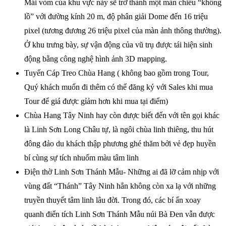
Mái vòm của khu vực này sẽ trở thành một màn chiếu “khổng
lồ” với đường kính 20 m, độ phân giải Dome đến 16 triệu
pixel (tương đương 26 triệu pixel của màn ảnh thông thường).
Ở khu trưng bày, sự vận động của vũ trụ được tái hiện sinh
động bằng công nghệ hình ảnh 3D mapping.
Tuyến Cáp Treo Chùa Hang ( không bao gồm trong Tour,
Quý khách muốn đi thêm có thể đăng ký với Sales khi mua
Tour để giá được gỉảm hơn khi mua tại điểm)
Chùa Hang Tây Ninh hay còn được biết đến với tên gọi khác
là Linh Sơn Long Châu tự, là ngôi chùa linh thiêng, thu hút
đông đảo du khách thập phương ghé thăm bởi vẻ đẹp huyền
bí cùng sự tích nhuốm màu tâm linh
Điện thờ Linh Sơn Thánh Mẫu- Những ai đã lỡ cảm nhịp với
vùng đất “Thánh” Tây Ninh hẳn không còn xa lạ với những
truyền thuyết tâm linh lâu đời. Trong đó, các bí ẩn xoay
quanh điển tích Linh Sơn Thánh Mẫu núi Bà Đen vẫn được