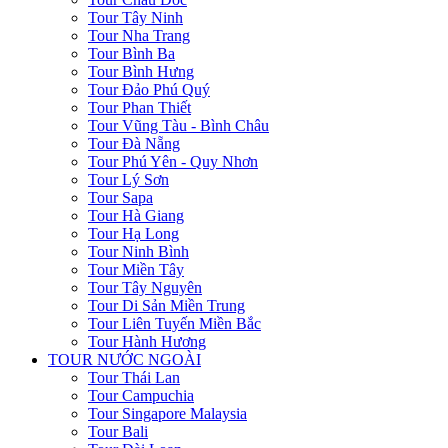
Tour Tây Ninh
Tour Nha Trang
Tour Bình Ba
Tour Bình Hưng
Tour Đảo Phú Quý
Tour Phan Thiết
Tour Vũng Tàu - Bình Châu
Tour Đà Nẵng
Tour Phú Yên - Quy Nhơn
Tour Lý Sơn
Tour Sapa
Tour Hà Giang
Tour Hạ Long
Tour Ninh Bình
Tour Miền Tây
Tour Tây Nguyên
Tour Di Sản Miền Trung
Tour Liên Tuyến Miền Bắc
Tour Hành Hương
TOUR NƯỚC NGOÀI
Tour Thái Lan
Tour Campuchia
Tour Singapore Malaysia
Tour Bali