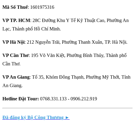
Mã Số Thuế
: 1601975316
VP TP. HCM
: 28C Đường Khu Y Tế Kỹ Thuật Cao, Phường An
Lạc, Thành phố Hồ Chí Minh.
VP Hà Nội
: 212 Nguyễn Trãi, Phường Thanh Xuân, TP. Hà Nội.
VP Cần Thơ
: 195 Võ Văn Kiệt, Phường Bình Thủy, Thành phố
Cần Thơ.
VP An Giang
: Tổ 35, Khóm Đông Thạnh, Phường Mỹ Thới, Tỉnh
An Giang.
Hotline Đặt Tour:
0768.331.133 - 0906.212.919
Đã đăng ký Bộ Công Thương ►