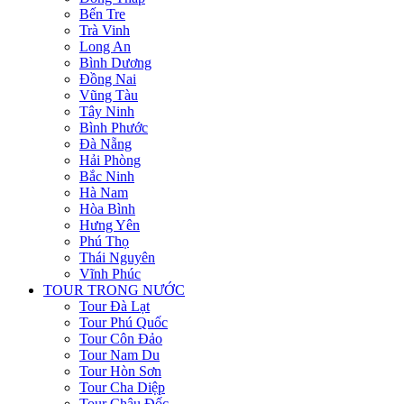
Bến Tre
Trà Vinh
Long An
Bình Dương
Đồng Nai
Vũng Tàu
Tây Ninh
Bình Phước
Đà Nẵng
Hải Phòng
Bắc Ninh
Hà Nam
Hòa Bình
Hưng Yên
Phú Thọ
Thái Nguyên
Vĩnh Phúc
TOUR TRONG NƯỚC
Tour Đà Lạt
Tour Phú Quốc
Tour Côn Đảo
Tour Nam Du
Tour Hòn Sơn
Tour Cha Diệp
Tour Châu Đốc