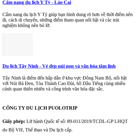
Cẩm nang du lịch Y Tý - Lào Cai
Cẩm nang du lịch Y Tý giúp bạn hình dung rõ hơn về thời điểm nên
đi, cách di chuyển, những điểm tham quan nổi bật và các trải
nghiệm không nên bỏ lỡ.
Du lịch Tây Ninh - Vẻ đẹp núi non và văn hóa tâm linh
Tây Ninh là điểm đến hấp dẫn ở khu vực Đông Nam Bộ, nổi bật
với Núi Bà Đen, Tòa Thánh Cao Đài, hồ Dầu Tiếng cùng nhiều
cảnh quan thiên nhiên và công trình văn hóa đặc sắc.
CÔNG TY DU LỊCH PUOLOTRIP
Giấy phép:
Lữ hành Quốc tế số: 89-011/2019/TCDL-GP LHQT
do Bộ VH, Thể thao và Du lịch cấp.