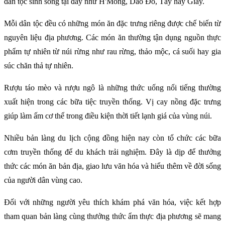
dân tộc sinh sống tại đây như H'Mông, Dao Đỏ, Tày hay Giáy.
Mỗi dân tộc đều có những món ăn đặc trưng riêng được chế biến từ
nguyên liệu địa phương. Các món ăn thường tận dụng nguồn thực
phẩm tự nhiên từ núi rừng như rau rừng, thảo mộc, cá suối hay gia
súc chăn thả tự nhiên.
Rượu táo mèo và rượu ngô là những thức uống nổi tiếng thường
xuất hiện trong các bữa tiệc truyền thống. Vị cay nồng đặc trưng
giúp làm ấm cơ thể trong điều kiện thời tiết lạnh giá của vùng núi.
Nhiều bản làng du lịch cộng đồng hiện nay còn tổ chức các bữa
cơm truyền thống để du khách trải nghiệm. Đây là dịp để thưởng
thức các món ăn bản địa, giao lưu văn hóa và hiểu thêm về đời sống
của người dân vùng cao.
Đối với những người yêu thích khám phá văn hóa, việc kết hợp
tham quan bản làng cùng thưởng thức ẩm thực địa phương sẽ mang