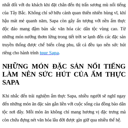
nhất đối với du khách khi đặt chân đến thị trấn sương mù nổi tiếng
của Tây Bắc. Không chỉ sở hữu cảnh quan thiên nhiên hùng vĩ, khí
hậu mát mẻ quanh năm, Sapa còn gây ấn tượng với nền ẩm thực
độc đáo mang đậm bản sắc văn hóa các dân tộc vùng cao. Từ
những món nướng thơm lừng trong tiết trời se lạnh đến các đặc sản
truyền thống được chế biến công phu, tất cả đều tạo nên sức hút
riêng cho hành trình
tour Sapa
.
NHỮNG MÓN ĐẶC SẢN NỔI TIẾNG
LÀM NÊN SỨC HÚT CỦA ẨM THỰC
SAPA
Khi nhắc đến trải nghiệm ẩm thực Sapa, nhiều người sẽ nghĩ ngay
đến những món ăn đặc sản gắn liền với cuộc sống của đồng bào dân
tộc nơi đây. Mỗi món ăn không chỉ mang hương vị đặc trưng mà
còn chứa đựng nét văn hóa lâu đời được gìn giữ qua nhiều thế hệ.