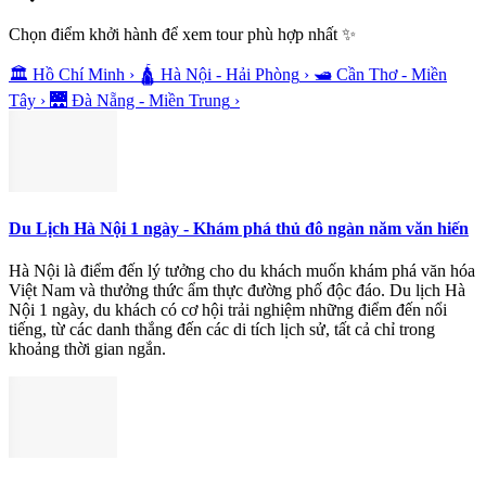
Chọn điểm khởi hành để xem tour phù hợp nhất ✨
🏛️
Hồ Chí Minh
›
🛕
Hà Nội - Hải Phòng
›
🛥️
Cần Thơ - Miền
Tây
›
🌉
Đà Nẵng - Miền Trung
›
Du Lịch Hà Nội 1 ngày - Khám phá thủ đô ngàn năm văn hiến
Hà Nội là điểm đến lý tưởng cho du khách muốn khám phá văn hóa
Việt Nam và thưởng thức ẩm thực đường phố độc đáo. Du lịch Hà
Nội 1 ngày, du khách có cơ hội trải nghiệm những điểm đến nổi
tiếng, từ các danh thắng đến các di tích lịch sử, tất cả chỉ trong
khoảng thời gian ngắn.