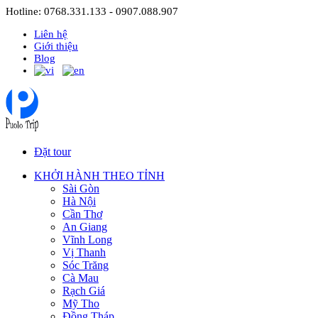
Hotline: 0768.331.133 - 0907.088.907
Liên hệ
Giới thiệu
Blog
Đặt tour
KHỞI HÀNH THEO TỈNH
Sài Gòn
Hà Nội
Cần Thơ
An Giang
Vĩnh Long
Vị Thanh
Sóc Trăng
Cà Mau
Rạch Giá
Mỹ Tho
Đồng Tháp