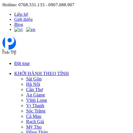
Hotline: 0768.331.133 - 0907.088.907
Liên hệ
Giới thiệu
Blog
Đặt tour
KHỞI HÀNH THEO TỈNH
Sài Gòn
Hà Nội
Cần Thơ
An Giang
Vĩnh Long
Vị Thanh
Sóc Trăng
Cà Mau
Rạch Giá
Mỹ Tho
Đồng Tháp