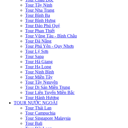
Tour Tây Ninh
Tour Nha Trang
Tour Bình Ba
Tour Bình Hưng
Tour Đảo Phú Quý
Tour Phan Thiết
Tour Vũng Tàu - Bình Châu
Tour Đà Nẵng
Tour Phú Yên - Quy Nhơn
Tour Lý Sơn
Tour Sapa
Tour Hà Giang
Tour Hạ Long
Tour Ninh Bình
Tour Miền Tây
Tour Tây Nguyên
Tour Di Sản Miền Trung
Tour Liên Tuyến Miền Bắc
Tour Hành Hương
TOUR NƯỚC NGOÀI
Tour Thái Lan
Tour Campuchia
Tour Singapore Malaysia
Tour Bali