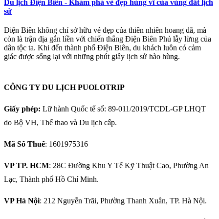
Du lịch Điện Biên - Khám phá vẻ đẹp hùng vĩ của vùng đất lịch
sử
Điện Biên không chỉ sở hữu vẻ đẹp của thiên nhiên hoang dã, mà
còn là trận địa gắn liền với chiến thắng Điện Biên Phủ lẫy lừng của
dân tộc ta. Khi đến thành phố Điện Biên, du khách luôn có cảm
giác được sống lại với những phút giây lịch sử hào hùng.
CÔNG TY DU LỊCH PUOLOTRIP
Giấy phép:
Lữ hành Quốc tế số: 89-011/2019/TCDL-GP LHQT
do Bộ VH, Thể thao và Du lịch cấp.
Mã Số Thuế
: 1601975316
VP TP. HCM
: 28C Đường Khu Y Tế Kỹ Thuật Cao, Phường An
Lạc, Thành phố Hồ Chí Minh.
VP Hà Nội
: 212 Nguyễn Trãi, Phường Thanh Xuân, TP. Hà Nội.