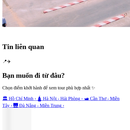
Tin liên quan
📍
✈️
Bạn muốn
đi từ đâu?
Chọn điểm khởi hành để xem tour phù hợp nhất ✨
🏛️
Hồ Chí Minh
›
🛕
Hà Nội - Hải Phòng
›
🛥️
Cần Thơ - Miền
Tây
›
🌉
Đà Nẵng - Miền Trung
›