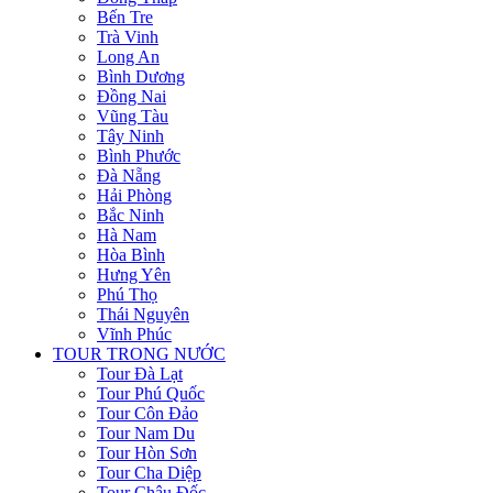
Bến Tre
Trà Vinh
Long An
Bình Dương
Đồng Nai
Vũng Tàu
Tây Ninh
Bình Phước
Đà Nẵng
Hải Phòng
Bắc Ninh
Hà Nam
Hòa Bình
Hưng Yên
Phú Thọ
Thái Nguyên
Vĩnh Phúc
TOUR TRONG NƯỚC
Tour Đà Lạt
Tour Phú Quốc
Tour Côn Đảo
Tour Nam Du
Tour Hòn Sơn
Tour Cha Diệp
Tour Châu Đốc