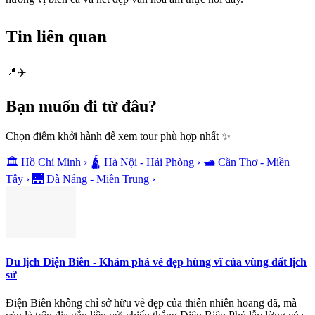
Tin liên quan
📍
✈️
Bạn muốn
đi từ đâu?
Chọn điểm khởi hành để xem tour phù hợp nhất ✨
🏛️
Hồ Chí Minh
›
🛕
Hà Nội - Hải Phòng
›
🛥️
Cần Thơ - Miền
Tây
›
🌉
Đà Nẵng - Miền Trung
›
Du lịch Điện Biên - Khám phá vẻ đẹp hùng vĩ của vùng đất lịch
sử
Điện Biên không chỉ sở hữu vẻ đẹp của thiên nhiên hoang dã, mà