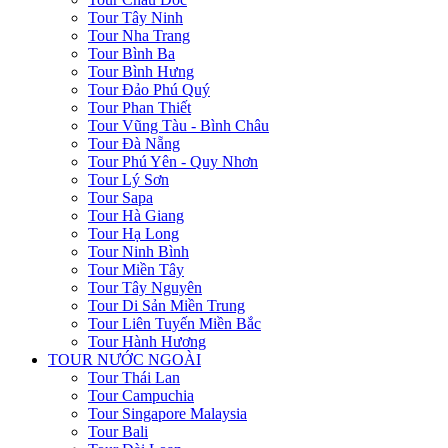
Tour Tây Ninh
Tour Nha Trang
Tour Bình Ba
Tour Bình Hưng
Tour Đảo Phú Quý
Tour Phan Thiết
Tour Vũng Tàu - Bình Châu
Tour Đà Nẵng
Tour Phú Yên - Quy Nhơn
Tour Lý Sơn
Tour Sapa
Tour Hà Giang
Tour Hạ Long
Tour Ninh Bình
Tour Miền Tây
Tour Tây Nguyên
Tour Di Sản Miền Trung
Tour Liên Tuyến Miền Bắc
Tour Hành Hương
TOUR NƯỚC NGOÀI
Tour Thái Lan
Tour Campuchia
Tour Singapore Malaysia
Tour Bali