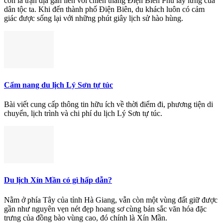
còn là trận địa gắn liền với chiến thắng Điện Biên Phủ lẫy lừng của
dân tộc ta. Khi đến thành phố Điện Biên, du khách luôn có cảm
giác được sống lại với những phút giây lịch sử hào hùng.
Cẩm nang du lịch Lý Sơn tự túc
Bài viết cung cấp thông tin hữu ích về thời điểm đi, phương tiện di
chuyển, lịch trình và chi phí du lịch Lý Sơn tự túc.
Du lịch Xín Mần có gì hấp dẫn?
Nằm ở phía Tây của tỉnh Hà Giang, vẫn còn một vùng đất giữ được
gần như nguyên vẹn nét đẹp hoang sơ cùng bản sắc văn hóa đặc
trưng của đồng bào vùng cao, đó chính là Xín Mần.