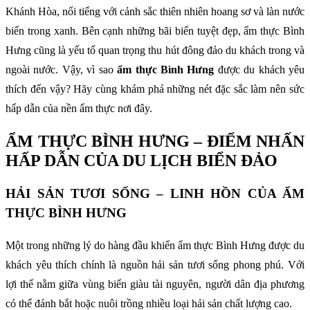
Khánh Hòa, nổi tiếng với cảnh sắc thiên nhiên hoang sơ và làn nước
biển trong xanh. Bên cạnh những bãi biển tuyệt đẹp, ẩm thực Bình
Hưng cũng là yếu tố quan trọng thu hút đông đảo du khách trong và
ngoài nước. Vậy, vì sao
ẩm thực Bình Hưng
được du khách yêu
thích đến vậy? Hãy cùng khám phá những nét đặc sắc làm nên sức
hấp dẫn của nền ẩm thực nơi đây.
ẨM THỰC BÌNH HƯNG – ĐIỂM NHẤN
HẤP DẪN CỦA DU LỊCH BIỂN ĐẢO
HẢI SẢN TƯƠI SỐNG – LINH HỒN CỦA ẨM
THỰC BÌNH HƯNG
Một trong những lý do hàng đầu khiến ẩm thực Bình Hưng được du
khách yêu thích chính là nguồn hải sản tươi sống phong phú. Với
lợi thế nằm giữa vùng biển giàu tài nguyên, người dân địa phương
có thể đánh bắt hoặc nuôi trồng nhiều loại hải sản chất lượng cao.