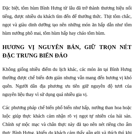
Đặc biệt, tôm hùm Bình Hưng từ lâu đã trở thành thương hiệu nổi
tiếng, được nhiều du khách tìm đến để thưởng thức. Thịt tôm chắc,
ngọt và giàu dinh dưỡng tạo nên những món ăn hấp dẫn như tôm
hùm nướng phô mai, tôm hùm hấp hay cháo tôm hùm.
HƯƠNG VỊ NGUYÊN BẢN, GIỮ TRỌN NÉT
ĐẶC TRƯNG BIỂN ĐẢO
Không giống nhiều điểm du lịch khác, các món ăn tại Bình Hưng
thường được chế biến đơn giản nhưng vẫn mang đến hương vị khó
quên. Người dân địa phương ưu tiên giữ nguyên độ tươi của
nguyên liệu thay vì sử dụng quá nhiều gia vị.
Các phương pháp chế biến phổ biến như hấp, nướng than hoa hoặc
luộc giúp thực khách cảm nhận rõ vị ngọt tự nhiên của hải sản.
Chính sự mộc mạc và chân thực này đã tạo nên nét riêng cho ẩm
thực Bình Hưng, khiến du khách cảm thấy gần gũi và thích thú khi