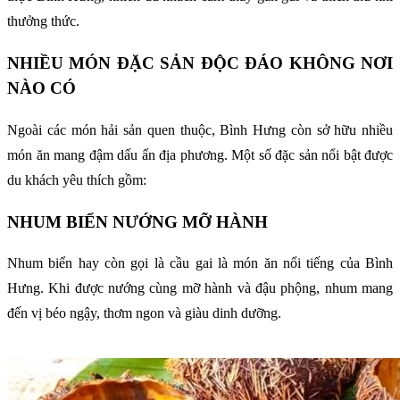
thưởng thức.
NHIỀU MÓN ĐẶC SẢN ĐỘC ĐÁO KHÔNG NƠI
NÀO CÓ
Ngoài các món hải sản quen thuộc, Bình Hưng còn sở hữu nhiều
món ăn mang đậm dấu ấn địa phương. Một số đặc sản nổi bật được
du khách yêu thích gồm:
NHUM BIỂN NƯỚNG MỠ HÀNH
Nhum biển hay còn gọi là cầu gai là món ăn nổi tiếng của Bình
Hưng. Khi được nướng cùng mỡ hành và đậu phộng, nhum mang
đến vị béo ngậy, thơm ngon và giàu dinh dưỡng.