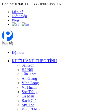
Hotline: 0768.331.133 - 0907.088.907
Liên hệ
Giới thiệu
Blog
Đặt tour
KHỞI HÀNH THEO TỈNH
Sài Gòn
Hà Nội
Cần Thơ
An Giang
Vĩnh Long
Vị Thanh
Sóc Trăng
Cà Mau
Rạch Giá
Mỹ Tho
Đồng Tháp