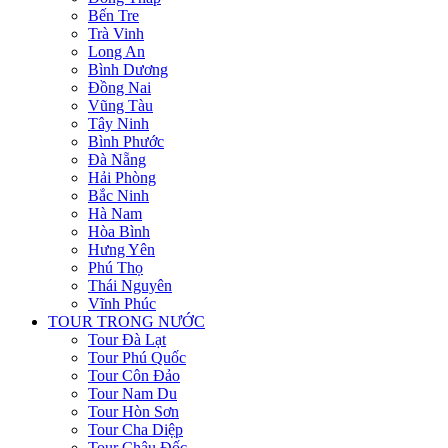
Bến Tre
Trà Vinh
Long An
Bình Dương
Đồng Nai
Vũng Tàu
Tây Ninh
Bình Phước
Đà Nẵng
Hải Phòng
Bắc Ninh
Hà Nam
Hòa Bình
Hưng Yên
Phú Thọ
Thái Nguyên
Vĩnh Phúc
TOUR TRONG NƯỚC
Tour Đà Lạt
Tour Phú Quốc
Tour Côn Đảo
Tour Nam Du
Tour Hòn Sơn
Tour Cha Diệp
Tour Châu Đốc