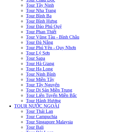
Tour Tây Ninh
Tour Nha Trang
Tour Bình Ba
Tour Bình Hưng
Tour Đảo Phú Quý
Tour Phan Thiết
Tour Vũng Tàu - Bình Châu
Tour Đà Nẵng
Tour Phú Yên - Quy Nhơn
Tour Lý Sơn
Tour Sapa
Tour Hà Giang
Tour Hạ Long
Tour Ninh Bình
Tour Miền Tây
Tour Tây Nguyên
Tour Di Sản Miền Trung
Tour Liên Tuyến Miền Bắc
Tour Hành Hương
TOUR NƯỚC NGOÀI
Tour Thái Lan
Tour Campuchia
Tour Singapore Malaysia
Tour Bali