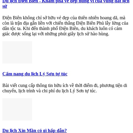
Du lịch Điện Biên - Khám phá vẻ đẹp hùng vĩ của vùng đất lịch
sử
Điện Biên không chỉ sở hữu vẻ đẹp của thiên nhiên hoang dã, mà
còn là trận địa gắn liền với chiến thắng Điện Biên Phủ lẫy lừng của
dân tộc ta. Khi đến thành phố Điện Biên, du khách luôn có cảm
giác được sống lại với những phút giây lịch sử hào hùng.
Cẩm nang du lịch Lý Sơn tự túc
Bài viết cung cấp thông tin hữu ích về thời điểm đi, phương tiện di
chuyển, lịch trình và chi phí du lịch Lý Sơn tự túc.
Du lịch Xín Mần có gì hấp dẫn?