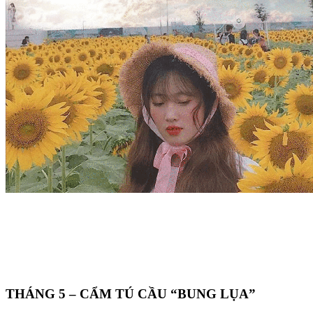
THÁNG 5 – CẨM TÚ CẦU “BUNG LỤA”