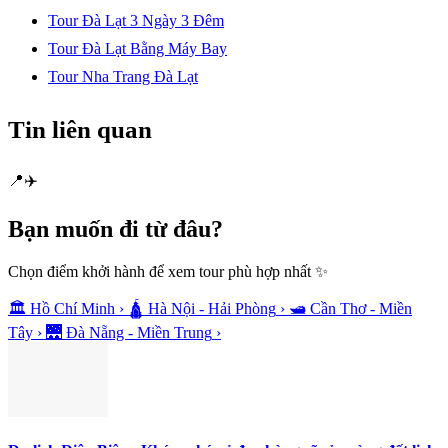
Tour Đà Lạt 3 Ngày 3 Đêm
Tour Đà Lạt Bằng Máy Bay
Tour Nha Trang Đà Lạt
Tin liên quan
📍
✈️
Bạn muốn
đi từ đâu?
Chọn điểm khởi hành để xem tour phù hợp nhất ✨
🏛️
Hồ Chí Minh
›
🛕
Hà Nội - Hải Phòng
›
🛥️
Cần Thơ - Miền
Tây
›
🌉
Đà Nẵng - Miền Trung
›