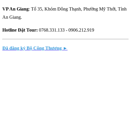
VP An Giang
: Tổ 35, Khóm Đông Thạnh, Phường Mỹ Thới, Tỉnh
An Giang.
Hotline Đặt Tour:
0768.331.133 - 0906.212.919
Đã đăng ký Bộ Công Thương ►