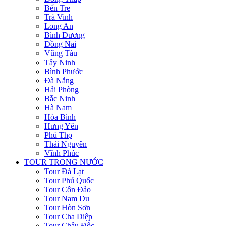
Bến Tre
Trà Vinh
Long An
Bình Dương
Đồng Nai
Vũng Tàu
Tây Ninh
Bình Phước
Đà Nẵng
Hải Phòng
Bắc Ninh
Hà Nam
Hòa Bình
Hưng Yên
Phú Thọ
Thái Nguyên
Vĩnh Phúc
TOUR TRONG NƯỚC
Tour Đà Lạt
Tour Phú Quốc
Tour Côn Đảo
Tour Nam Du
Tour Hòn Sơn
Tour Cha Diệp
Tour Châu Đốc