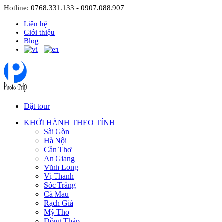
Hotline: 0768.331.133 - 0907.088.907
Liên hệ
Giới thiệu
Blog
Đặt tour
KHỞI HÀNH THEO TỈNH
Sài Gòn
Hà Nội
Cần Thơ
An Giang
Vĩnh Long
Vị Thanh
Sóc Trăng
Cà Mau
Rạch Giá
Mỹ Tho
Đồng Tháp