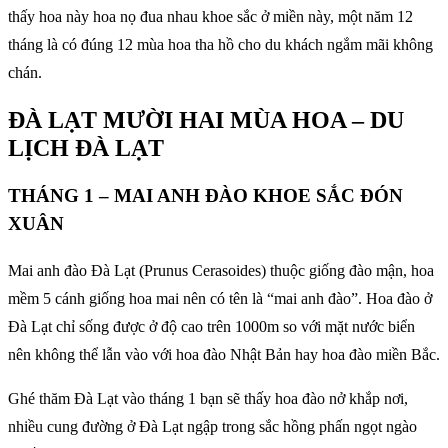
thấy hoa này hoa nọ đua nhau khoe sắc ở miền này, một năm 12
tháng là có đúng 12 mùa hoa tha hồ cho du khách ngắm mãi không
chán.
ĐÀ LẠT MƯỜI HAI MÙA HOA – DU
LỊCH ĐÀ LẠT
THÁNG 1 – MAI ANH ĐÀO KHOE SẮC ĐÓN
XUÂN
Mai anh đào Đà Lạt (Prunus Cerasoides) thuộc giống đào mận, hoa
mềm 5 cánh giống hoa mai nên có tên là “mai anh đào”. Hoa đào ở
Đà Lạt chỉ sống được ở độ cao trên 1000m so với mặt nước biển
nên không thể lẫn vào với hoa đào Nhật Bản hay hoa đào miền Bắc.
Ghé thăm Đà Lạt vào tháng 1 bạn sẽ thấy hoa đào nở khắp nơi,
nhiều cung đường ở Đà Lạt ngập trong sắc hồng phấn ngọt ngào